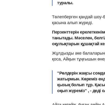
туралы.
Төлепберген қандай шоу-
қасына алып жүреді.
Перзенттерін ерелеткенім
танытады. Мәселен, белг
оқулықтарын құшақтай ке
Жұлдызды әке балаларының
қоса, Айқын тұңғышын өнерг
"Рөлдерін жақсы сомда
жатырмын. Көреміз енді
қызық болып тұр. Қасы
оқып жүреміз" , - деді о
Айта кетейік, бұған дейін