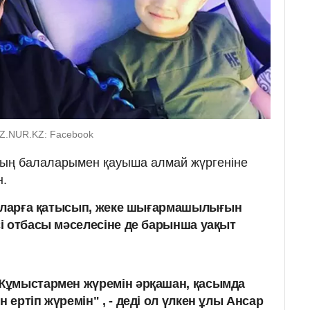
KAZ.NUR.KZ: Facebook
нның балаларымен қауыша алмай жүргеніне
н.
раларға қатысып, жеке шығармашылығын
і отбасы мәселесіне де барынша уақыт
 Жұмыстармен жүремін әрқашан, қасымда
 ертіп жүремін" , - деді ол үлкен ұлы Ансар