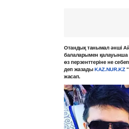
Отандық танымал әнші Ай
балаларымен қалауынша ж
өз перзенттеріне не себеп
деп жазады
KAZ.NUR.KZ
жасап.