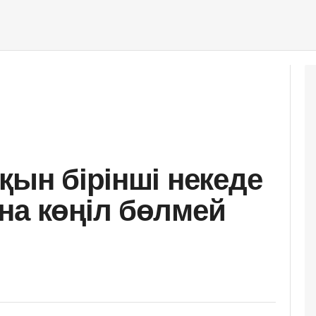
қын бірінші некеде
на көңіл бөлмей