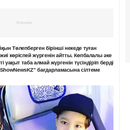
қын Төлепберген бірінші некеде туған
иі көріспей жүргенін айтты. Көпбалалы әке
ті уақыт таба алмай жүргенін түсіндіріп берді
"ShowNewsKZ" бағдарламасына сілтеме