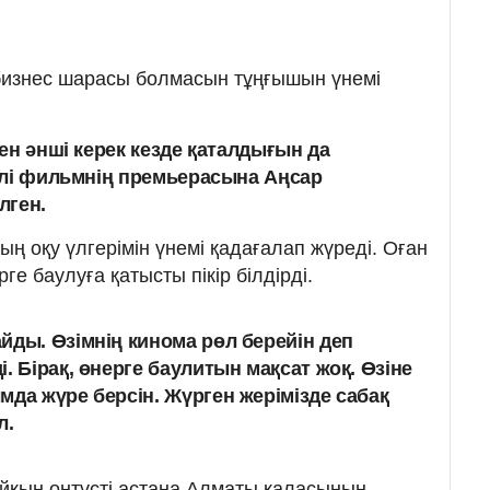
бизнес шарасы болмасын тұңғышын үнемі
ен әнші керек кезде қаталдығын да
ілі фильмнің премьерасына Аңсар
лген.
 оқу үлгерімін үнемі қадағалап жүреді. Оған
е баулуға қатысты пікір білдірді.
йды. Өзімнің кинома рөл берейін деп
. Бірақ, өнерге баулитын мақсат жоқ. Өзіне
мда жүре берсін. Жүрген жерімізде сабақ
л.
 Айқын оңтүсті астана Алматы қаласының