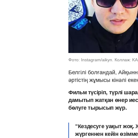
Фото: Instagram/aikyn. Коллаж: 
Белгілі болғандай, Айқы
әртістің жұмысы кінәлі еке
Фильм түсіріп, түрлі ша
дамытып жатқан өнер иес
бөлуге тырысып жүр.
"Кездесуге уақыт жоқ.
жүргеннен кейін өзіммен