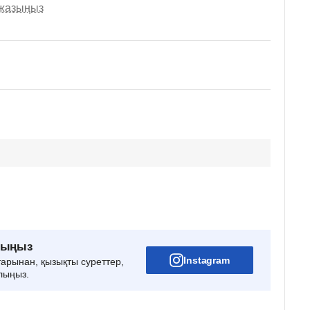
 жазыңыз
рыңыз
Instagram
тарынан, қызықты суреттер,
лыңыз.