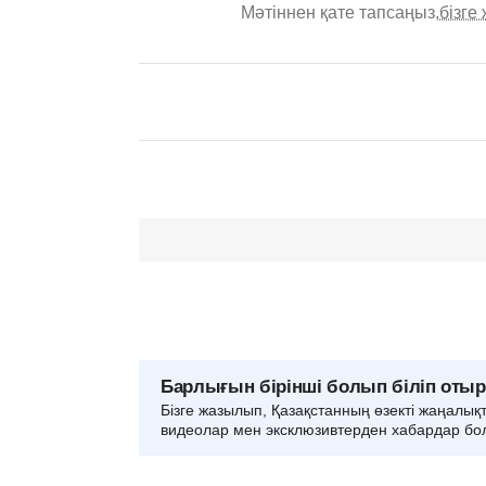
Мәтіннен қате тапсаңыз,
бізге
Барлығын бірінші болып біліп оты
Бізге жазылып, Қазақстанның өзекті жаңалық
видеолар мен эксклюзивтерден хабардар бо