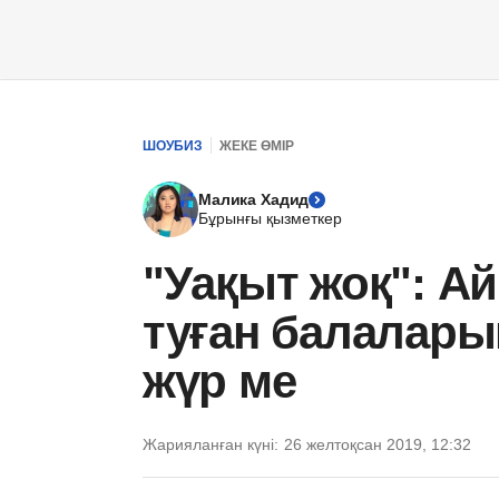
ШОУБИЗ
ЖЕКЕ ӨМІР
Малика Хадид
Бұрынғы қызметкер
"Уақыт жоқ": Ай
туған балалары
жүр ме
Жарияланған күні:
26 желтоқсан 2019, 12:32