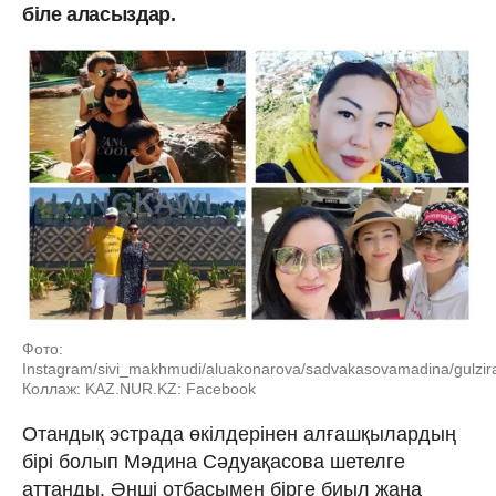
біле аласыздар.
Фото:
Instagram/sivi_makhmudi/aluakonarova/sadvakasovamadina/gulzir
Коллаж: KAZ.NUR.KZ: Facebook
Отандық эстрада өкілдерінен алғашқылардың
бірі болып Мәдина Сәдуақасова шетелге
аттанды. Әнші отбасымен бірге биыл жаңа