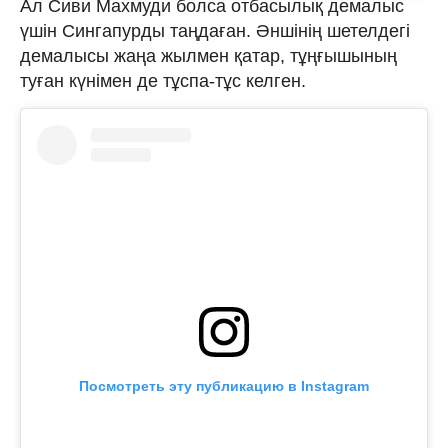
Ал Сиви Махмуди болса отбасылық демалыс
үшін Сингапурды таңдаған. Әншінің шетелдегі
демалысы жаңа жылмен қатар, тұңғышының
туған күнімен де тұспа-тұс келген.
Посмотреть эту публикацию в Instagram