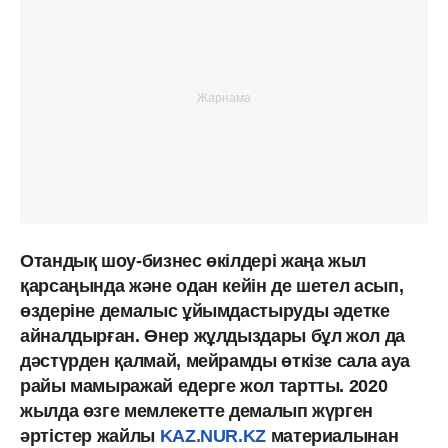
Отандық шоу-бизнес өкілдері жаңа жыл
қарсаңында және одан кейін де шетел асып,
өздеріне демалыс ұйымдастыруды әдетке
айналдырған. Өнер жұлдыздары бұл жол да
дәстүрден қалмай, мейрамды өткізе сала ауа
райы мамыражай едерге жол тартты. 2020
жылда өзге мемлекетте демалып жүрген
әртістер жайлы
KAZ.NUR.KZ
материалынан