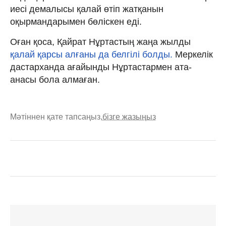
иесі демалысы қалай өтіп жатқанын
оқырмандарымен бөліскен еді.
Оған қоса, Қайрат Нұртастың жаңа жылды
қалай қарсы алғаны да белгілі болды.
Меркелік
дастарханда ағайынды Нұртастармен ата-
анасы бола алмаған.
Мәтіннен қате тапсаңыз,
бізге жазыңыз