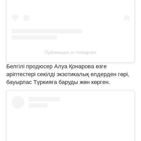
Публикация от Instagram
Белгілі продюсер Алуа Қонарова өзге
әріптестері секілді экзотикалық елдерден гөрі,
бауырлас Түркияға баруды жөн көрген.