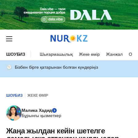
ШОУБИЗ
Шығармашылық
Жеке өмір
Жанжал
Оқыс
Бізбен бірге қатарынан болған күндеріңіз
ШОУБИЗ
ЖЕКЕ ӨМІР
Малика Хадид
Бұрынғы қызметкер
Жаңа жылдан кейін шетелге