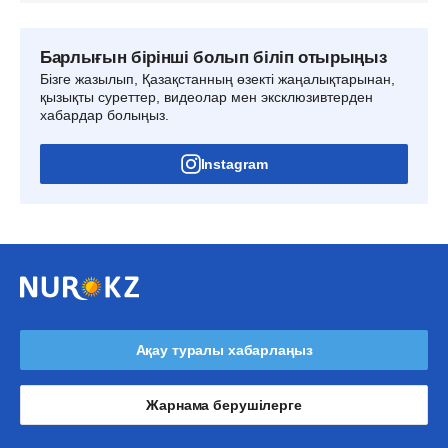
Барлығын бірінші болып біліп отырыңыз
Бізге жазылып, Қазақстанның өзекті жаңалықтарынан,
қызықты суреттер, видеолар мен эксклюзивтерден
хабардар болыңыз.
Instagram
Ақау туралы хабарлаңыз
Жарнама берушілерге