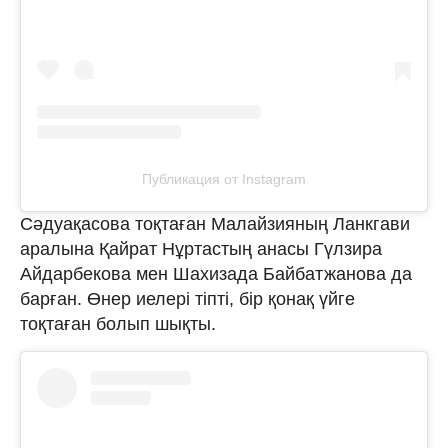
Публикация от Instagram
Сәдуақасова тоқтаған Малайзияның Ланкгави
аралына Қайрат Нұртастың анасы Гүлзира
Айдарбекова мен Шахизада Байбатжанова да
барған. Өнер иелері тіпті, бір қонақ үйге
тоқтаған болып шықты.