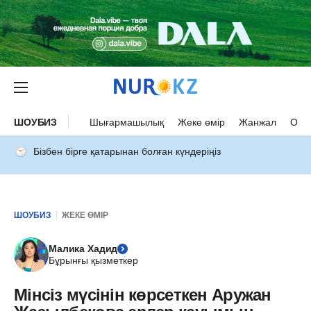
ШОУБИЗ
Шығармашылық
Жеке өмір
Жанжал
Оқыс
Бізбен бірге қатарынан болған күндеріңіз
ШОУБИЗ
ЖЕКЕ ӨМІР
Малика Хадид
Бұрынғы қызметкер
Мінсіз мүсінін көрсеткен Аружан