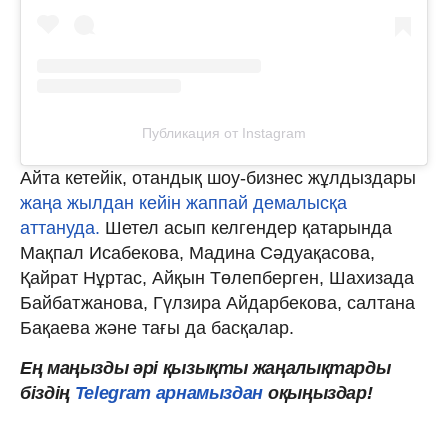
Публикация от Instagram
Айта кетейік, отандық шоу-бизнес жұлдыздары
жаңа жылдан кейін жаппай демалысқа
аттануда.
Шетел асып келгендер қатарында
Мақпал Исабекова, Мадина Сәдуақасова,
Қайрат Нұртас, Айқын Төлепберген, Шахизада
Байбатжанова, Гүлзира Айдарбекова, салтана
Бақаева және тағы да басқалар.
Ең маңызды әрі қызықты жаңалықтарды
біздің
Telegram арнамыздан
оқыңыздар!