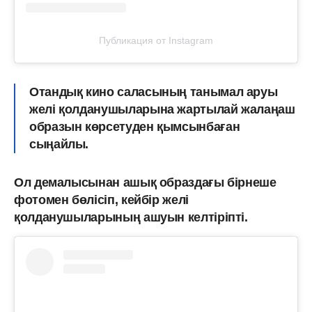
Публикация от Instagram
Отандық кино саласының танымал аруы
желі қолданушыларына жартылай жалаңаш
образын көрсетуден қымсынбаған
сыңайлы.
Ол демалысынан ашық образдағы бірнеше
фотомен бөлісіп, кейбір желі
қолданушыларының ашуын келтіріпті.