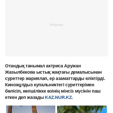
Отандық танымал актриса Аружан
Жазылбекова ыстық жақтағы демалысынан
суреттер жариялап, ер азаматтарды еліктірді.
Киножұлдыз купальниктегі суреттерімен
бөлісіп, көпшілікке өзінің мінсіз мүсінін паш
еткен деп жазады
KAZ.NUR.KZ.