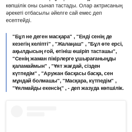
көпшілік оны сынап тастады. Олар актрисаның
әрекеті отбасылы әйелге сай емес деп
есептейді.
"Бұл не деген масқара" , "Енді сенің де
кезегің келіпті" , "Жалаңаш" , "Бұл өте ерсі,
ақылдысың ғой, өтініш өшіріп тасташы",
"Сенің жаман пікірлерге ұшырағаныңды
қаламаймын" , "Ұят жағдай, сізден
күтпедім" , "Аружан басқасы басқа, сен
мұндай болмашы", "Масқара, күтпедім" ,
"Ұялмайды екенсің" , - деп жазуда көпшілік.