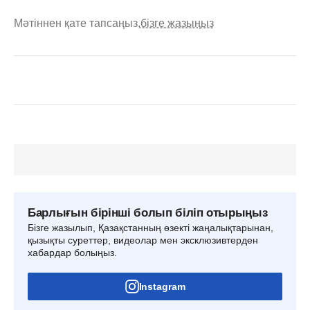
Мәтіннен қате тапсаңыз,
бізге жазыңыз
Барлығын бірінші болып біліп отырыңыз
Бізге жазылып, Қазақстанның өзекті жаңалықтарынан,
қызықты суреттер, видеолар мен эксклюзивтерден
хабардар болыңыз.
Instagram