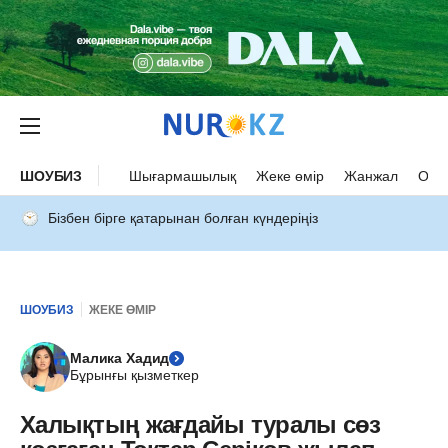
ШОУБИЗ
Шығармашылық
Жеке өмір
Жанжал
Оқыс
Бізбен бірге қатарынан болған күндеріңіз
ШОУБИЗ
ЖЕКЕ ӨМІР
Малика Хадид
Бұрынғы қызметкер
Халықтың жағдайы туралы сөз