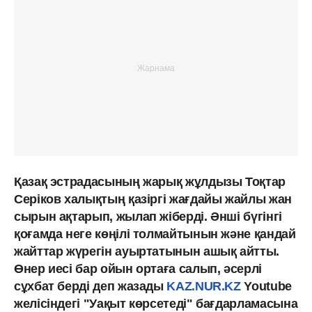
Қазақ эстрадасының жарық жұлдызы Тоқтар
Серіков халықтың қазіргі жағдайы жайлы жан
сырын ақтарып, жылап жіберді. Әнші бүгінгі
қоғамда неге көңілі толмайтынын және қандай
жайттар жүрегін ауыртатынын ашық айтты.
Өнер иесі бар ойын ортаға салып, әсерлі
сұхбат берді деп жазады
KAZ.NUR.KZ
Youtube
желісіндегі "Уақыт көрсетеді" бағдарламасына