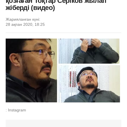
қозғаған Тоқтар Серіков жылап
жіберді (видео)
Жарияланған күні:
28 ақпан 2020, 18:25
: Instagram