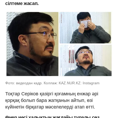
сілтеме жасап.
Фото: видеодан кадр. Коллаж: KAZ.NUR.KZ: Instagram
Тоқтар Серіков қазіргі қоғамның енжар әрі
қорқақ болып бара жатқанын айтып, өзі
күйінетін бірқатар мәселелерді атап өтті.
Өнер иесі халықтың жағдайы туралы сөз