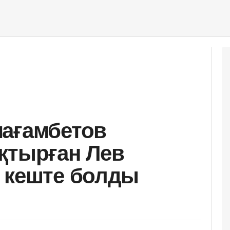
мағамбетов
қтырған Лев
 кеште болды