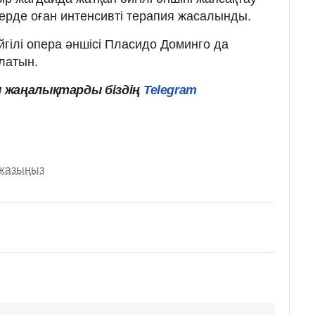
ерде оған интенсивті терапия жасалынды.
әйгілі опера әншісі Пласидо Доминго да
латын.
 жаңалықтарды біздің
Telegram
 жазыңыз