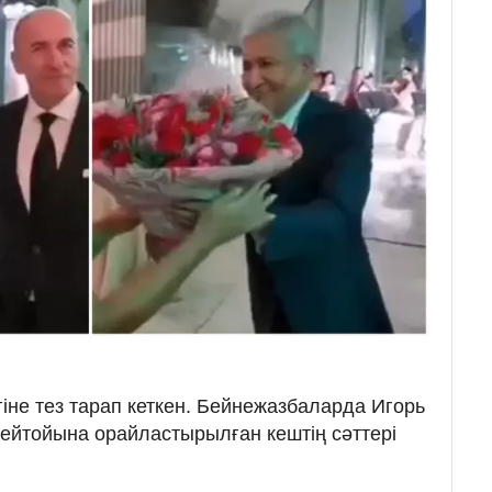
гіне тез тарап кеткен. Бейнежазбаларда Игорь
ейтойына орайластырылған кештің сәттері