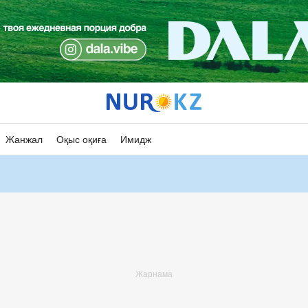
Жанжал
Оқыс оқиға
Имидж