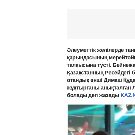
Әлеуметтік желілерде та
қарындасының мерейтойы
талқысына түсті. Бейнеж
Қазақстанның Ресейдегі 
отандық әнші Димаш Құда
жұқтырғаны анықталған Л
болады деп жазады
KAZ.