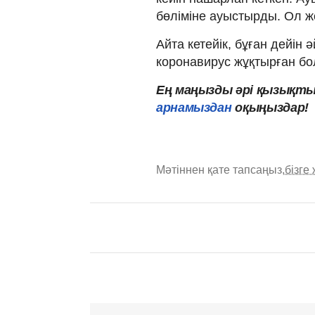
бөліміне ауыстырды. Ол ж
Айта кетейік, бұған дейін 
коронавирус жұқтырған бо
Ең маңызды әрі қызықты
арнамыздан
оқыңыздар!
Мәтіннен қате тапсаңыз,
бізге