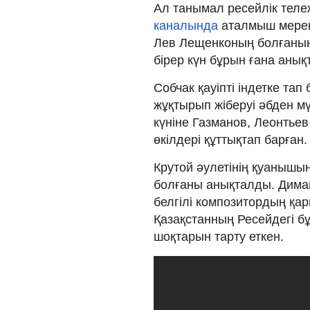
Ал танымал ресейлік тележ
каналында
аталмыш мерек
Лев Лещенконың болғанын 
бірер күн бұрын ғана анықт
Собчак қауіпті індетке тап
жұқтырып жіберуі әбден м
күніне Газманов, Леонтье
өкілдері құттықтап барған.
Крутой әулетінің қуанышы
болғаны анықталды. Дима
белгілі композитордың қары
Қазақстанның Ресейдегі бұр
шоқтарын тарту еткен.