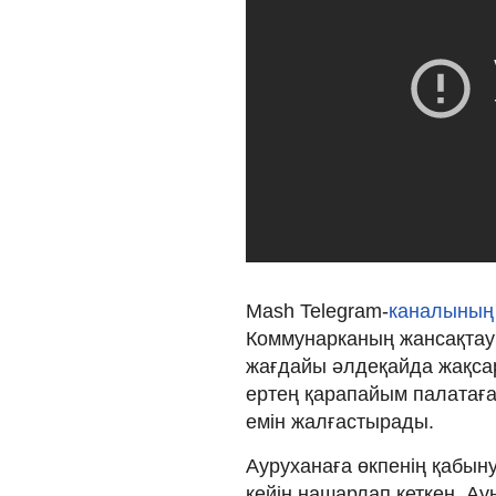
Mash Telegram-
каналыны
Коммунарканың жансақтау 
жағдайы әлдеқайда жақсара
ертең қарапайым палатаға 
емін жалғастырады.
Ауруханаға өкпенің қабы
кейін нашарлап кеткен. Ау