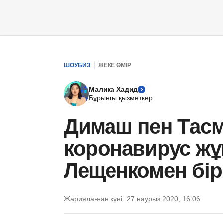
ШОУБИЗ
ЖЕКЕ ӨМІР
Малика Хадид
Бұрынғы қызметкер
Димаш пен Тас
коронавирус жұ
Лещенкомен бір
Жарияланған күні:
27 наурыз 2020, 16:06