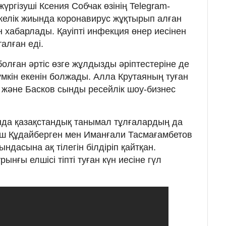
үргізуші Ксения Собчак өзінің Telegram-
елік жиында коронавирус жұқтырып алған
хабарлады. Қауіпті инфекция өнер иесінен
алған еді.
 болған әртіс өзге жұлдызды әріптестеріне де
үмкін екенін болжады. Алла Крутаяның туған
в және Басков сынды ресейлік шоу-бизнес
нда қазақстандық танымал тұлғалардың да
ш Құдайберген мен Иманғали Тасмағамбетов
ндасына ақ тілегін білдіріп қайтқан.
ынғы елшісі тіпті туған күн иесіне гүл