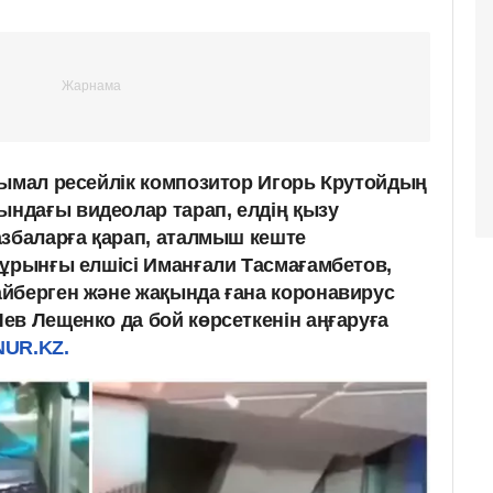
нымал ресейлік композитор Игорь Крутойдың
ндағы видеолар тарап, елдің қызу
азбаларға қарап, аталмыш кеште
бұрынғы елшісі Иманғали Тасмағамбетов,
йберген және жақында ғана коронавирус
ев Лещенко да бой көрсеткенін аңғаруға
NUR.KZ.