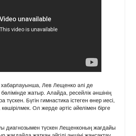
ң
хабарлауынша, Лев Лещенко әлі де
бөлімінде жатыр. Алайда, ресейлік әншінің
 түскен. Бүгін гимнастика істеген өнер иесі,
көшірілмек. Ол жерде әртіс әйелімен бірге
нуы диагнозымен түскен Лещенконың жағдайы
ыр жағдайда жатқан әйгілі әншіні жансақтау