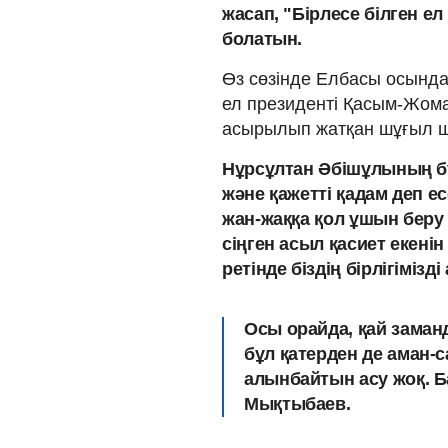
жасап, "Бірлесе білген е
болатын.
Өз сөзінде Елбасы осында
ел президенті Қасым-Жомар
асырылып жатқан шұғыл 
Нұрсұлтан Әбішұлының бұ
және қажетті қадам деп 
жан-жаққа қол ұшын бер
сіңген асыл қасиет екенін
ретінде біздің бірлігімізді 
Осы орайда, қай заман
бұл қатерден де аман-са
алынбайтын асу жоқ. Б
Мықтыбаев.