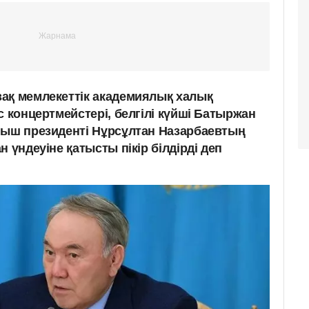
ақ мемлекеттік академиялық халық
с концертмейстері, белгілі күйші Батыржан
ғыш президенті Нұрсұлтан Назарбаевтың
 үндеуіне қатысты пікір білдірді деп