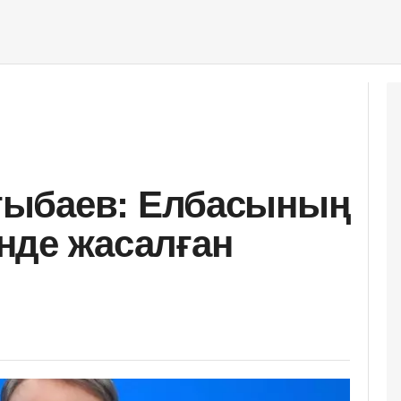
ыбаев: Елбасының
інде жасалған