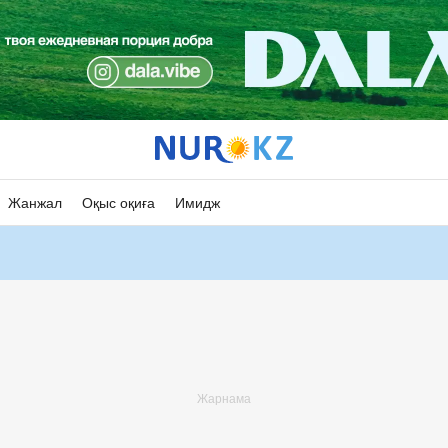
Жанжал
Оқыс оқиға
Имидж