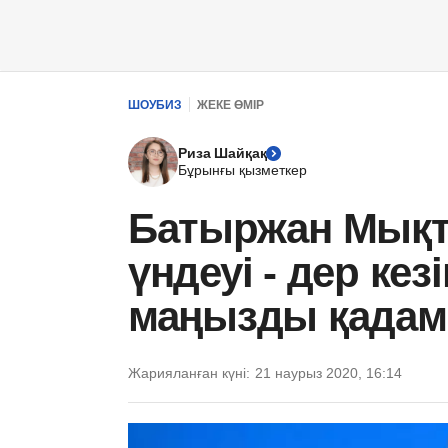
ШОУБИЗ
ЖЕКЕ ӨМІР
Риза Шайқақ
Бұрынғы қызметкер
Батыржан Мықт
үндеуі - дер кез
маңызды қадам
Жарияланған күні:
21 наурыз 2020, 16:14