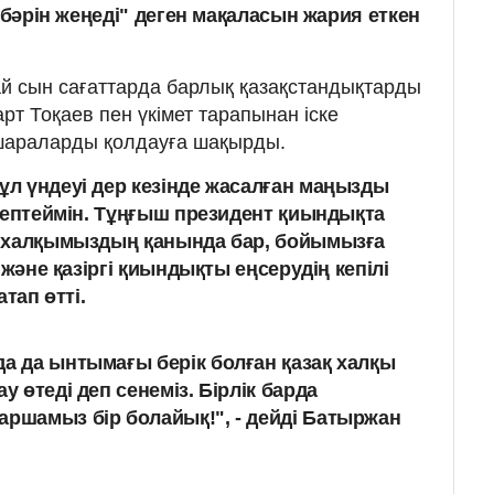
л бәрін жеңеді" деген мақаласын жария еткен
й сын сағаттарда барлық қазақстандықтарды
т Тоқаев пен үкімет тарапынан іске
шараларды қолдауға шақырды.
л үндеуі дер кезінде жасалған маңызды
есептеймін. Тұңғыш президент қиындықта
у халқымыздың қанында бар, бойымызға
 және қазіргі қиындықты еңсерудің кепілі
атап өтті.
да да ынтымағы берік болған қазақ халқы
у өтеді деп сенеміз. Бірлік барда
аршамыз бір болайық!", - дейді Батыржан