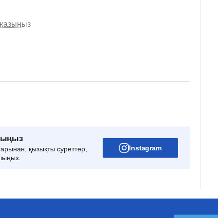
 жазыңыз
рыңыз
Instagram
тарынан, қызықты суреттер,
лыңыз.