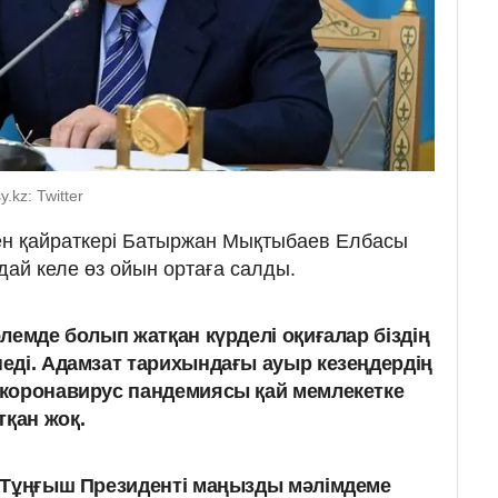
.kz: Twitter
ген қайраткері Батыржан Мықтыбаев Елбасы
ай келе өз ойын ортаға салды.
 әлемде болып жатқан күрделі оқиғалар біздің
педі. Адамзат тарихындағы ауыр кезеңдердің
н коронавирус пандемиясы қай мемлекетке
тқан жоқ.
 Тұңғыш Президенті маңызды мәлімдеме