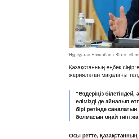
Нұрсұлтан Назарбаев. Фото: elbasy
Қазақстанның еңбек сіңір
жариялаған мақаланы талд
"Өздеріңіз білетіндей,
елімізді де айналып өт
бірі ретінде саналаты
болмасын оңай тиіп жа
Осы ретте, Қазақстанның