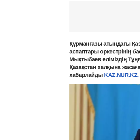
Құрманғазы атындағы Қаз
аспаптары оркестрінің ба
Мықтыбаев еліміздің Тұң
Қазақстан халқына жасаған
хабарлайды
KAZ.NUR.KZ.