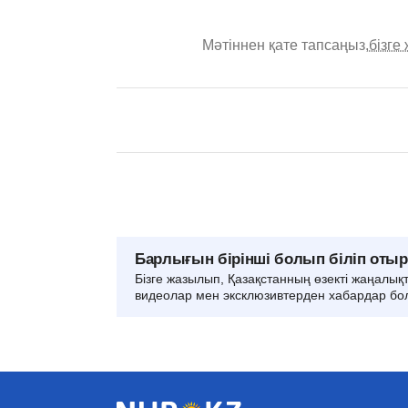
Мәтіннен қате тапсаңыз,
бізге
Барлығын бірінші болып біліп оты
Бізге жазылып, Қазақстанның өзекті жаңалық
видеолар мен эксклюзивтерден хабардар бо