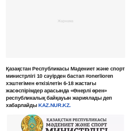
Қазақстан Республикасы Мәдениет және спорт
министрлігі 10 сəуірден бастап #onerlioren
хэштегімен өткізілетін 6-18 жастағы
жасөспірімдер арасында «Өнерлі өрен»
республикалық байқауын жариялады деп
хабарлайды
KAZ.NUR.KZ.