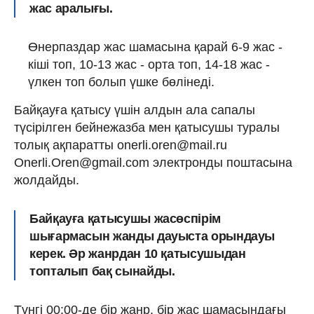
жас аралығы.
Өнерпаздар жас шамасына қарай 6-9 жас -
кіші топ, 10-13 жас - орта топ, 14-18 жас -
үлкен топ болып үшке бөлінеді.
Байқауға қатысу үшін алдын ала сапалы
түсірілген бейнежазба мен қатысушы туралы
толық ақпаратты onerli.oren@mail.ru
Onerli.Oren@gmail.com электронды поштасына
жолдайды.
Байқауға қатысушы жасөспірім
шығармасын жанды дауыста орындауы
керек. Әр жанрдан 10 қатысушыдан
топталып бақ сынайды.
Түнгі 00:00-де бір жанр, бір жас шамасындағы