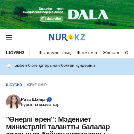
ШОУБИЗ
Шығармашылық
Жеке өмір
Жанжал
Оқыс
Бізбен бірге қатарынан болған күндеріңіз
ШОУБИЗ
ЖЕКЕ ӨМІР
Риза Шайқақ
Бұрынғы қызметкер
"Өнерлі өрен": Мәдениет
министрлігі талантты балалар