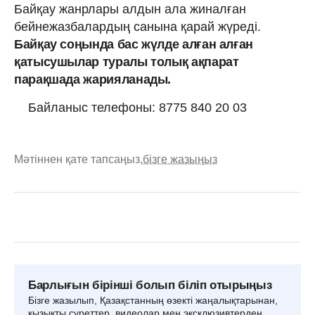
Байқау жанрлары алдын ала жиналған
бейнежазбалардың санына қарай жүреді. ⠀
Байқау соңында бас жүлде алған алған
қатысушылар туралы толық ақпарат
парақшада жарияланады.
Байланыс телефоны: 8775 840 20 03
Мәтіннен қате тапсаңыз,
бізге жазыңыз
Барлығын бірінші болып біліп отырыңыз
Бізге жазылып, Қазақстанның өзекті жаңалықтарынан,
қызықты суреттер, видеолар мен эксклюзивтерден