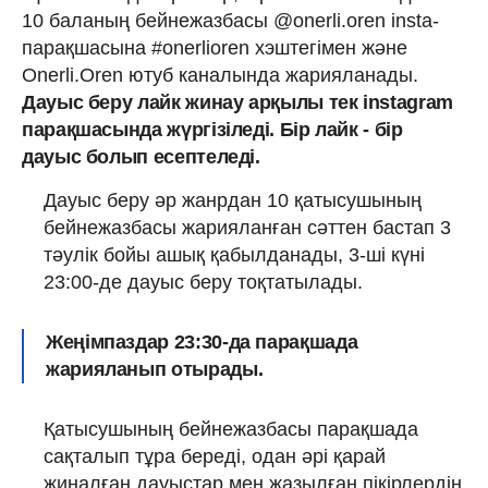
10 баланың бейнежазбасы @onerli.oren insta-
парақшасына #onerlioren хэштегімен және
Onerli.Oren ютуб каналында жарияланады. ⠀
Дауыс беру лайк жинау арқылы тек instagram
парақшасында жүргізіледі. Бір лайк - бір
дауыс болып есептеледі.
Дауыс беру әр жанрдан 10 қатысушының
бейнежазбасы жарияланған сәттен бастап 3
тәулік бойы ашық қабылданады, 3-ші күні
23:00-де дауыс беру тоқтатылады.
Жеңімпаздар 23:30-да парақшада
жарияланып отырады.
Қатысушының бейнежазбасы парақшада
сақталып тұра береді, одан әрі қарай
жиналған дауыстар мен жазылған пікірлердің