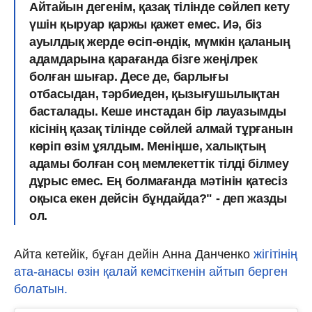
Айтайын дегенім,
қазақ тілінде сөйлеп кету
үшін қыруар қаржы қажет емес.
Иә, біз
ауылдық жерде өсіп-өндік, мүмкін қаланың
адамдарына қарағанда бізге жеңілрек
болған шығар. Десе де, барлығы
отбасыдан, тәрбиеден, қызығушылықтан
басталады. Кеше инстадан
бір лауазымды
кісінің қазақ тілінде сөйлей алмай тұрғанын
көріп өзім ұялдым.
Меніңше,
халықтың
адамы болған соң мемлекеттік тілді білмеу
дұрыс емес.
Ең болмағанда мәтінін қатесіз
оқыса екен дейсін бұндайда?" - деп жазды
ол.
Айта кетейік, бұған дейін Анна Данченко
жігітінің
ата-анасы өзін қалай кемсіткенін айтып берген
болатын.