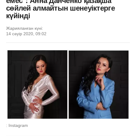
емес": Анна Данченко қазақша
сөйлей алмайтын шенеуіктерге
күйінді
Жарияланған күні:
14 сәуір 2020, 09:02
: Instagram