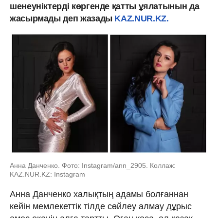
шенеуніктерді көргенде қатты ұялатынын да
жасырмады деп жазады
KAZ.NUR.KZ.
Анна Данченко. Фото: Instagram/ann_2905. Коллаж:
KAZ.NUR.KZ: Instagram
Анна Данченко халықтың адамы болғаннан
кейін мемлекеттік тілде сөйлеу алмау дұрыс