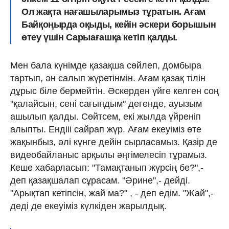
Ол жақта нағашыларымыз тұратын. Ағам
Байқоңырда оқыды, кейін әскери борышын
өтеу үшін Сарыағашқа кетіп қалды.
Мен бала күнімде қазақша сөйлеп, домбыра
тартып, ән салып жүретінмін. Ағам қазақ тілін
дұрыс біле бермейтін. Әскерден үйге келген соң
"қалайсын, сені сағындым" дегенде, ауызым
ашылып қалды. Сөйтсем, екі жылда үйреніп
алыпты. Ендііі сайрап жүр. Ағам екеуіміз өте
жақынбыз, әлі күнге дейін сырласамыз. Қазір де
видеобайланыс арқылы әңгімелесіп тұрамыз.
Кеше хабарласып: "Тамақтанып жүрсің бе?",-
деп қазақшалап сұрасам. "Әрине",- дейді.
"Арықтап кетіпсін, жай ма?" , - деп едім. "Жай",-
деді де екеуіміз күлкіден жарылдық.