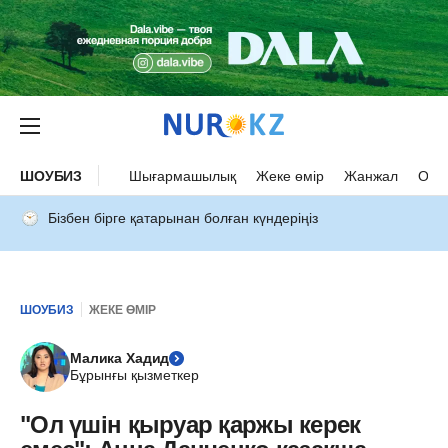
ШОУБИЗ
Шығармашылық
Жеке өмір
Жанжал
Оқыс
Бізбен бірге қатарынан болған күндеріңіз
ШОУБИЗ
ЖЕКЕ ӨМІР
Малика Хадид
Бұрынғы қызметкер
"Ол үшін қыруар қаржы керек