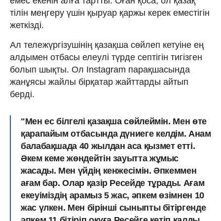
емес екенін алға тартты. Оған қоса, ол қазақ
тілін меңгеру үшін қыруар қаржы керек еместігін
жеткізді.
Ал тележүргізушінің қазақша сөйлеп кетуіне ең
алдымен отбасы елеулі түрде септігін тигізген
болып шықты. Ол Instagram парақшасында
жанұясы жайлы бірқатар жайттарды айтып
берді.
"Мен ес білгелі қазақша сөйлеймін. Мен өте
қарапайым отбасында дүниеге келдім. Анам
балабақшада 40 жылдан аса қызмет етті.
Әкем кеме жөндейтін зауытта жұмыс
жасады. Мен үйдің кенжесімін. Әпкеммен
ағам бар. Олар қазір Ресейде тұрады. Ағам
екеуіміздің арамыз 5 жас, әпкем өзімнен 10
жас үлкен. Мен бірінші сыныпты бітіргенде
әпкем 11 бітіріп оқуға Ресейге кетіп қалды.