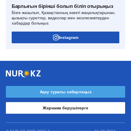
Барлығын бірінші болып біліп отырыңыз
Бізге жазылып, Қазақстанның өзекті жаңалықтарынан,
қызықты суреттер, видеолар мен эксклюзивтерден
хабардар болыңыз.
Instagram
Ақау туралы хабарлаңыз
Жарнама берушілерге