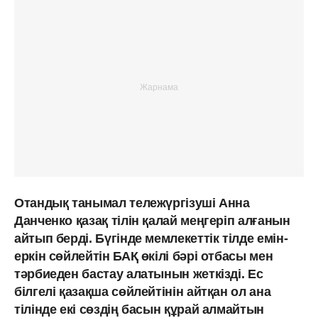
Отандық танымал тележүргізуші Анна
Данченко қазақ тілін қалай меңгеріп алғанын
айтып берді. Бүгінде мемлекеттік тілде емін-
еркін сөйлейтін БАҚ өкілі бәрі отбасы мен
тәрбиеден бастау алатынын жеткізді. Ес
білгелі қазақша сөйлейтінін айтқан ол ана
тілінде екі сөздің басын құрай алмайтын