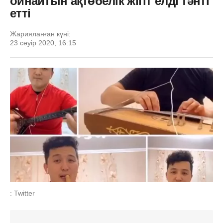
ойнайтын ақтөбелік жігіт елді тәнті
етті
Жарияланған күні:
23 сәуір 2020, 16:15
: Twitter