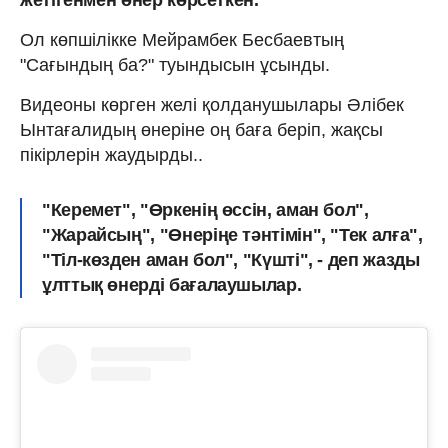
Ол көпшілікке Мейрамбек Бесбаевтың
"Сағындың ба?" туындысын ұсынды.
Видеоны көрген желі қолданушылары Әлібек
Ынтағалидың өнеріне оң баға беріп, жақсы
пікірлерін жаудырды..
"Керемет", "Өркенің өссін, аман бол",
"Жарайсың", "Өнеріңе тәнтімін", "Тек алға",
"Тіл-көзден аман бол", "Күшті", - деп жазды
ұлттық өнерді бағалаушылар.