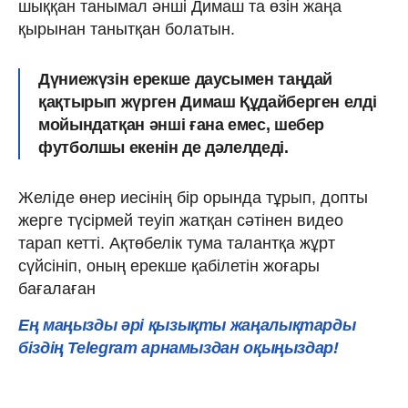
шыққан танымал әнші Димаш та өзін жаңа
қырынан танытқан болатын.
Дүниежүзін ерекше даусымен таңдай
қақтырып жүрген Димаш Құдайберген елді
мойындатқан әнші ғана емес, шебер
футболшы екенін де дәлелдеді.
Желіде өнер иесінің бір орында тұрып, допты
жерге түсірмей теуіп жатқан сәтінен видео
тарап кетті. Ақтөбелік тума талантқа жұрт
сүйсініп, оның ерекше қабілетін жоғары
бағалаған
Ең маңызды әрі қызықты жаңалықтарды
біздің Telegram арнамыздан оқыңыздар!