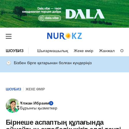
ШОУБИЗ
Шығармашылық
Жеке өмір
Жанжал
Оқыс
Бізбен бірге қатарынан болған күндеріңіз
ШОУБИЗ
ЖЕКЕ ӨМІР
Ұлжан Ибраим
Бұрынғы қызметкер
Бірнеше аспаптың құлағында