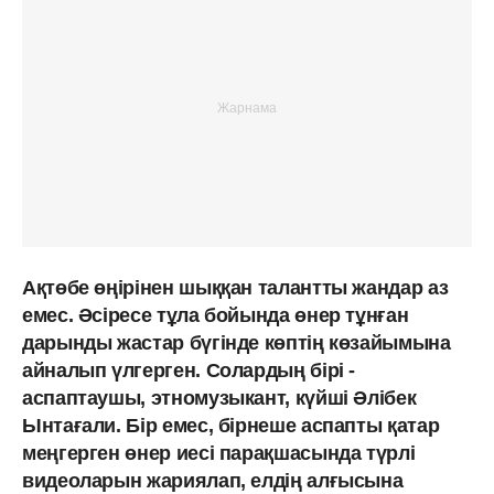
Ақтөбе өңірінен шыққан талантты жандар аз
емес. Әсіресе тұла бойында өнер тұнған
дарынды жастар бүгінде көптің көзайымына
айналып үлгерген. Солардың бірі -
аспаптаушы, этномузыкант, күйші Әлібек
Ынтағали. Бір емес, бірнеше аспапты қатар
меңгерген өнер иесі парақшасында түрлі
видеоларын жариялап, елдің алғысына