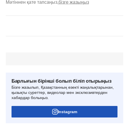
Мәтіннен қате тапсаңыз,
бізге жазыңыз
Барлығын бірінші болып біліп отырыңыз
Бізге жазылып, Қазақстанның өзекті жаңалықтарынан,
қызықты суреттер, видеолар мен эксклюзивтерден
хабардар болыңыз.
Instagram