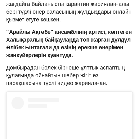
жағдайға байланысты карантин жарияланғалы
бері түрлі өнер саласының жұлдыздары онлайн
қызмет етуге көшкен.
"Арайлы Ақтөбе" ансамблінің артисі, көптеген
Халықаралық байқауларда топ жарған дүлдүл
Әлібек Ынтағали да өзінің ерекше өнерімен
жанкүйерлерін қуантуда.
Домбырадан бөлек бірнеше ұлттық аспаптың
құлағында ойнайтын шебер жігіт өз
парақшасына түрлі видео жариялаған.