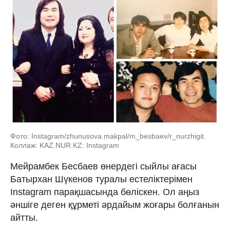
Фото: Instagram/zhunusova.makpal/m_besbaev/r_nurzhigit.
Коллаж: KAZ.NUR.KZ: Instagram
Мейрамбек Бесбаев өнердегі сыйлы ағасы
Батырхан Шүкенов туралы естеліктерімен
Instagram парақшасында бөліскен. Ол аңыз
әншіге деген құрметі әрдайым жоғары болғанын
айтты.