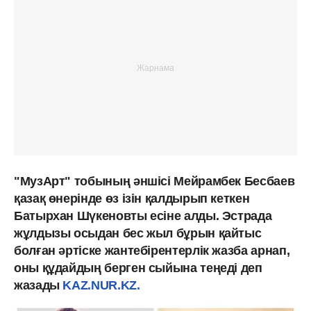
"МузАрт" тобының әншісі Мейрамбек Бесбаев
қазақ өнерінде өз ізін қалдырып кеткен
Батырхан Шүкеновты есіне алды. Эстрада
жұлдызы осыдан бес жыл бұрын қайтыс
болған әртіске жантебірентерлік жазба арнап,
оны құдайдың берген сыйына теңеді деп
жазады
KAZ.NUR.KZ.