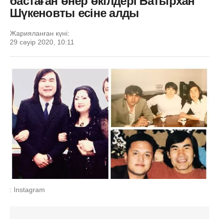
бастаған өнер өкілдері Батырхан
Шүкеновты есіне алды
Жарияланған күні:
29 сәуір 2020, 10:11
: Instagram