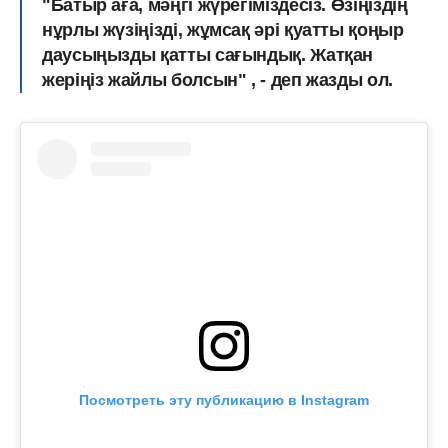
"Батыр аға, мәңгі жүрегіміздесіз. Өзіңіздің
нұрлы жүзіңізді, жұмсақ әрі қуатты қоңыр
даусыңызды қатты сағындық. Жатқан
жеріңіз жайлы болсын" , - деп жазды ол.
Посмотреть эту публикацию в Instagram