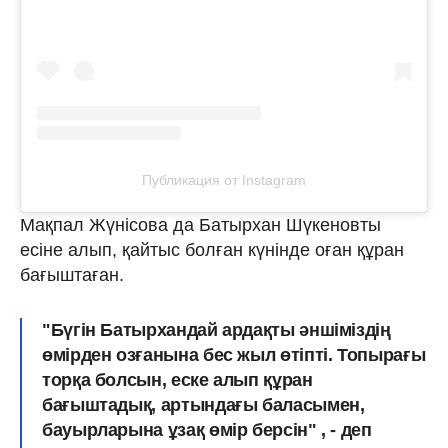
Публикация от Instagram
Мақпал Жүнісова да Батырхан Шүкеновты
есіне алып, қайтыс болған күнінде оған құран
бағыштаған.
"Бүгін Батырхандай ардақты әншіміздің
өмірден озғанына бес жыл өтіпті. Топырағы
торқа болсын, еске алып құран
бағыштадық, артындағы баласымен,
бауырларына ұзақ өмір берсін" , - деп