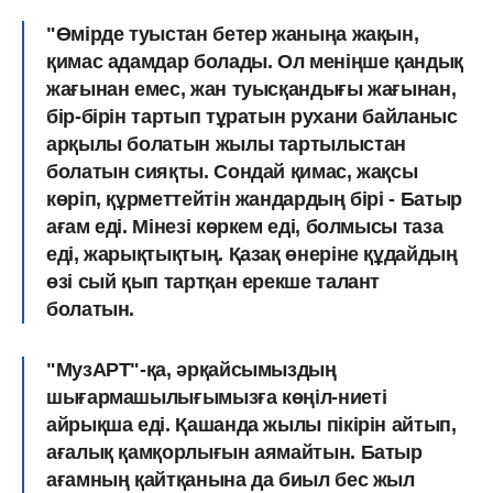
"Өмірде туыстан бетер жаныңа жақын,
қимас адамдар болады. Ол меніңше қандық
жағынан емес, жан туысқандығы жағынан,
бір-бірін тартып тұратын рухани байланыс
арқылы болатын жылы тартылыстан
болатын сияқты. Сондай
қимас, жақсы
көріп, құрметтейтін жандардың бірі - Батыр
ағам еді
. Мінезі көркем еді, болмысы таза
еді, жарықтықтың.
Қазақ өнеріне құдайдың
өзі сый қып тартқан ерекше талант
болатын.
"МузАРТ"-қа, әрқайсымыздың
шығармашылығымызға көңіл-ниеті
айрықша еді. Қашанда жылы пікірін айтып,
ағалық қамқорлығын аямайтын. Батыр
ағамның қайтқанына да биыл бес жыл