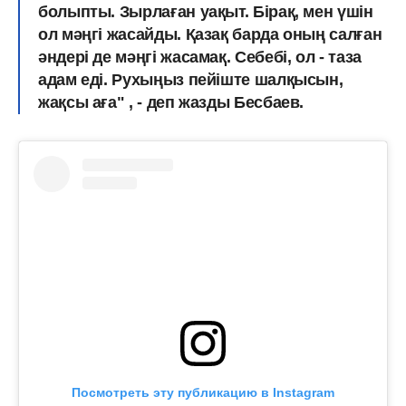
болыпты. Зырлаған уақыт. Бірақ, мен үшін
ол мәңгі жасайды.
Қазақ барда оның салған
әндері де мәңгі жасамақ
. Себебі, ол - таза
адам еді. Рухыңыз пейіште шалқысын,
жақсы аға" , - деп жазды Бесбаев.
Посмотреть эту публикацию в Instagram