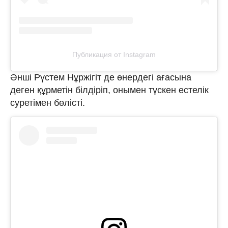
Публикация от Instagram
Әнші Рүстем Нұржігіт де өнердегі ағасына
деген құрметін білдіріп, онымен түскен естелік
суретімен бөлісті.