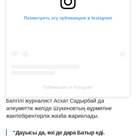
Посмотреть эту публикацию в Instagram
Публикация от Instagram
Белгілі журналист Асхат Садырбай да
әлеуметтік желіде Шүкеновтың өұрметіне
жантебірентерлік жазба жариялады.
"Дауысы да, өзі де дара Батыр еді.