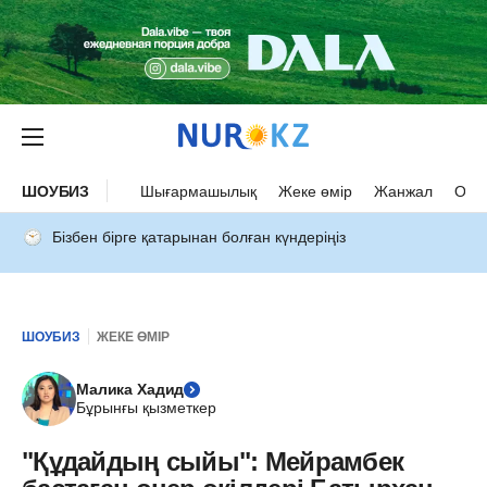
ШОУБИЗ
Шығармашылық
Жеке өмір
Жанжал
Оқыс
Бізбен бірге қатарынан болған күндеріңіз
ШОУБИЗ
ЖЕКЕ ӨМІР
Малика Хадид
Бұрынғы қызметкер
"Құдайдың сыйы": Мейрамбек