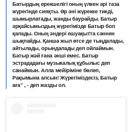
Батырдың ерекшелігі оның үлкен әрі таза
жүрегінде сияқты. Әр әні жүрекке тиеді,
шымырлатады, жанды баурайды. Батыр
әрқайсымыздың жүрегімізде Батыр боп
қалады. Оның әндері ешуақытта сәннен
шықпайды. Қанша жыл өтсе де тыңдалады,
айтылады, орындалады деп ойлаймын.
Батыр жәй ғана әнші емес. Батыр
эстрададағы музыкалық құбылыс деп
санаймын. Алла мейіріміне бөлеп,
Рақымына алсын! Жүрегіміздесіз, Батыр
аға" , - деп жазды ол.