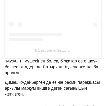
Публикация от Instagram
"МузАРТ" мүшесінен бөлек, бірқатар өзге шоу-
бизнес өкілдері де Батырхан Шүкеновке жазба
арнаған.
Димаш Құдайберген де өзінің ресми парақшасы
арқылы марқұм әншіге деген сағынышын
жеткізген.