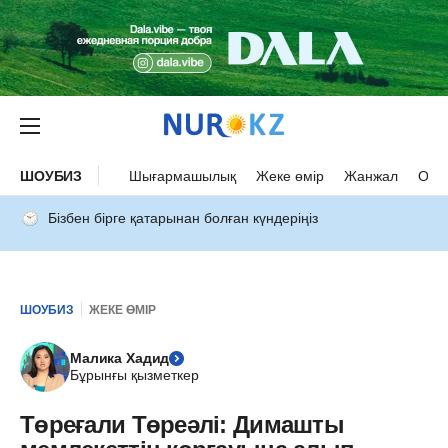
ШОУБИЗ
Шығармашылық
Жеке өмір
Жанжал
Оқыс
Бізбен бірге қатарынан болған күндеріңіз
ШОУБИЗ
ЖЕКЕ ӨМІР
Малика Хадид
Бұрынғы қызметкер
Төреғали Төреәлі: Димашты