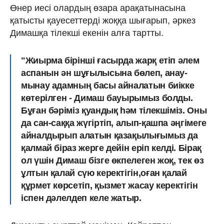
Өнер иесі олардың өзара арақатынасына
қатысты қауесеттерді жоққа шығарып, әркез
Димашқа тілекші екенін алға тартты.
"Жиырма бірінші ғасырда жарқ етіп әлем
аспанын ән шұғылысына бөлеп, анау-
мынау адамның басы айналатын биікке
көтерілген - Димаш бауырымыз болды.
Бұған бәріміз қуандық һәм тілекшіміз. Оны
да сан-саққа жүгіртіп, алып-қашпа әңгімеге
айналдырып алатын қазақылығымыз да
қалмай біраз жерге дейін еріп келді. Бірақ
ол үшін Димаш бізге өкпелеген жоқ, тек өз
ұлтын қалай сүю керектігін,оған қалай
құрмет көрсетіп, қызмет жасау керектігін
іспен дәлелдеп келе жатыр.