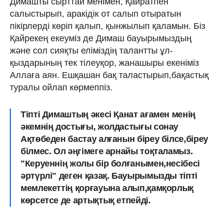
Димашты сырттай менімен, Қайратпен
салыстырып, аракідік от салып отыратын
пікірлерді көріп қалып, қынжылып қаламын. Біз
Қайрекең екеуміз де Димаш бауырымыздың
және сол сияқты еліміздің талантты ұл-
қыздарының тек тілеуқор, жанашыры екеніміз
Аллаға аян. Ешқашан бақ таластырып,бақастық
туралы ойлап көрмеппіз.
Тіпті Димаштың әкесі Қанат ағамен менің
әкемнің достығы, жолдастығы сонау
Ақтөбеден бастау алғанын біреу білсе,біреу
білмес. Ол әңгімеге арнайы тоқталамыз.
"Керуеннің жолы бір болғанымен,несібесі
әртүрлі" деген қазақ. Бауырымызды тіпті
мемлекеттің қорғауына алып,қамқорлық
көрсетсе де артықтық етпейді.