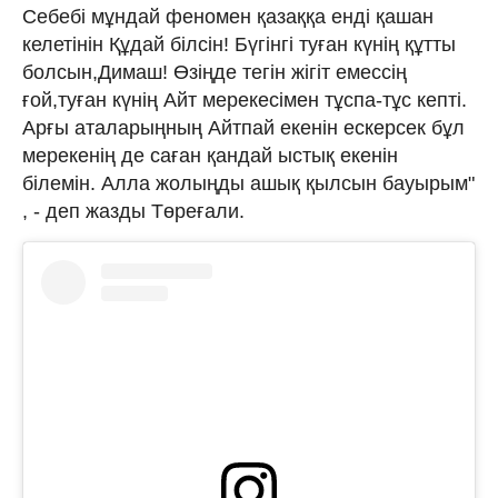
Себебі мұндай феномен қазаққа енді қашан
келетінін Құдай білсін! Бүгінгі туған күнің құтты
болсын,Димаш! Өзіңде тегін жігіт емессің
ғой,туған күнің Айт мерекесімен тұспа-тұс кепті.
Арғы аталарыңның Айтпай екенін ескерсек бұл
мерекенің де саған қандай ыстық екенін
білемін. Алла жолыңды ашық қылсын бауырым"
, - деп жазды Төреғали.