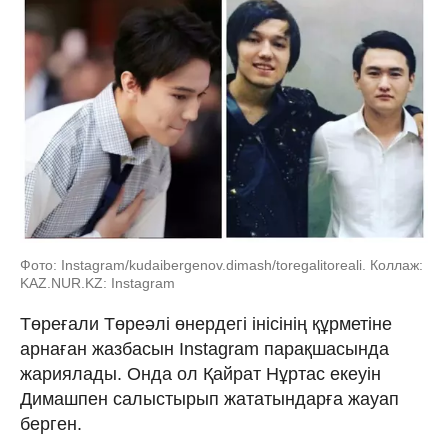
Фото: Instagram/kudaibergenov.dimash/toregalitoreali. Коллаж:
KAZ.NUR.KZ: Instagram
Төреғали Төреәлі өнердегі інісінің құрметіне
арнаған жазбасын Instagram парақшасында
жариялады. Онда ол Қайрат Нұртас екеуін
Димашпен салыстырып жататындарға жауап
берген.