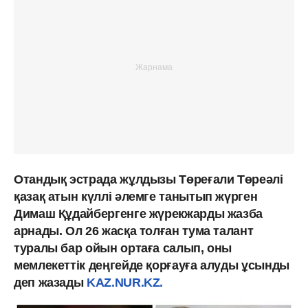
Отандық эстрада жұлдызы Төреғали Төреәлі
қазақ атын күллі әлемге танытып жүрген
Димаш Құдайбергенге жүрекжарды жазба
арнады. Ол 26 жасқа толған тума талант
туралы бар ойын ортаға салып, оны
мемлекеттік деңгейде қорғауға алуды ұсынды
деп жазады
KAZ.NUR.KZ.