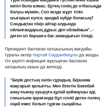
кепіл бола алмас. Ертең сенің де отбасыңда
болуы мүмкін. Сол кезде жұрт тілін
шығарып күлсе, қандай күйде боласың?
Сондықтан пікір айтар алдында
ойланғандарың дұрыс деп ойлаймын", -
деген ол баршаға бас амандығын тіледі.
Президент баспасөз хатшысының жағдайы
туралы актер
Нартай Сауданбекұлы
да жазды.
Ол қауіпті инфекция жұқтырған баспасөз
хатшының назын да жеткізді.
"Берік достың халін сұрадық. Біршама
жақсарып қалыпты. Мен білетін Бекебай
анау-пынау ауыруға құлай қоймаушы еді,
сонысына қарағанда бұл covid деген пәлең
оңай емес болып тұрған сыңайлы.