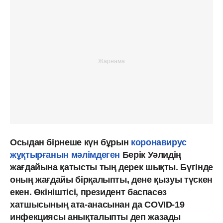
Осыдан бірнеше күн бұрын
коронавирус
жұқтырғанын мәлімдеген
Берік Уәлидің
жағдайына қатысты тың дерек шықты. Бүгінде
оның жағдайы бірқалыпты, дене қызуы түскен
екен. Өкініштісі, президент баспасөз
хатшысының ата-анасынан да COVID-19
инфекциясы анықталыпты деп жазады