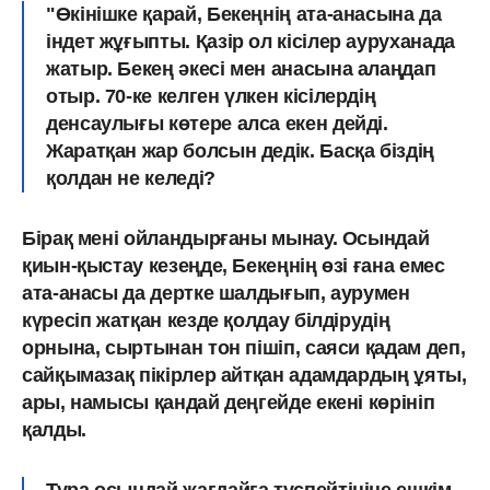
"Өкінішке қарай, Бекеңнің ата-анасына да
індет жұғыпты. Қазір ол кісілер ауруханада
жатыр. Бекең әкесі мен анасына алаңдап
отыр. 70-ке келген үлкен кісілердің
денсаулығы көтере алса екен дейді.
Жаратқан жар болсын дедік. Басқа біздің
қолдан не келеді?
Бірақ мені ойландырғаны мынау. Осындай
қиын-қыстау кезеңде, Бекеңнің өзі ғана емес
ата-анасы да дертке шалдығып, аурумен
күресіп жатқан кезде қолдау білдірудің
орнына, сыртынан тон пішіп, саяси қадам деп,
сайқымазақ пікірлер айтқан адамдардың ұяты,
ары, намысы қандай деңгейде екені көрініп
қалды.
Тура осындай жағдайға түспейтініне ешкім