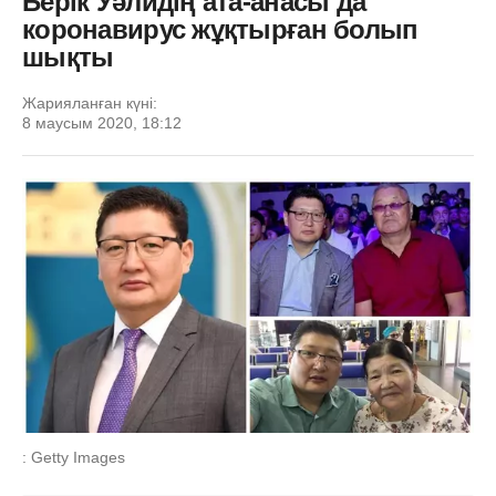
Берік Уәлидің ата-анасы да
коронавирус жұқтырған болып
шықты
Жарияланған күні:
8 маусым 2020, 18:12
: Getty Images