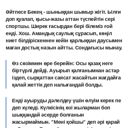
Әйтпесе Бекең - шыныққан шымыр жігіт. Ылғи
доп қуалап, қысы-жазы аттан түспейтін сері
спортшы. Ширек ғасырдан бері білеміз ғой
енді. Хош. Амандық саулық сұрасып, көңіл
ниет білдіріскеннен кейін қарлыққан даусымен
маған достық назын айтты. Сондағысы мынау.
Өз сөзіммен өре берейін: Осы қазақ неге
біртүрлі дейді. Ауырып қалғанымнан астар
іздеп, сырқаттан саясат жасайтын жағдайға
қалай жеттік деп налығандай болды.
Енді ауыруды дәлелдеу үшін өлуім керек пе
деп күледі. Күлкісінің өзі жыларман боп
шыққандай әсерде болғанын
жасырмаймын. "Мені қойшы" деп әрі қарай