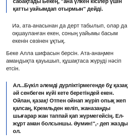
сабақтады Бекең, "ана үлкен кісілер үшін
қатты уайымдап отырмын" дейді.
Иә, ата-анасынан да дерт табылып, олар да
оқшауланған екен, соның уайымы басым
екенін сөзінен ұқтық.
Беке Алла шифасын берсін. Ата-анаңмен
амандықта қауышып, құшақтаса жүруді нәсіп
етсін.
Ал...Бүкіл әлемді дүрліктірмегенде бұ қазақ
әй сенбеген күйі кете беретіндей екен.
Ойлан, қазақ! Отпен ойнап жүріп опық жеп
қалсаң, Кремльден келіп, жаназаңды
шығарар жан таппай қап жүрмегейсің. Ел-
жұрт аман болсыншы. Әумин!
",- деп жазды
ол.