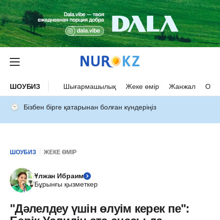
ШОУБИЗ
Шығармашылық
Жеке өмір
Жанжал
Оқыс
Бізбен бірге қатарынан болған күндеріңіз
ШОУБИЗ
ЖЕКЕ ӨМІР
Ұлжан Ибраим
Бұрынғы қызметкер
"Дәлелдеу үшін өлуім керек пе":