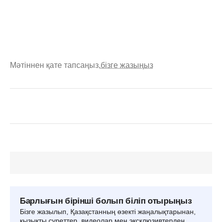
Мәтіннен қате тапсаңыз,
бізге жазыңыз
Барлығын бірінші болып біліп отырыңыз
Бізге жазылып, Қазақстанның өзекті жаңалықтарынан,
қызықты суреттер, видеолар мен эксклюзивтерден