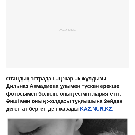
Отандық эстраданың жарық жұлдызы
Дильназ Ахмадиева ұлымен түскен ерекше
фотосымен бөлісіп, оның есімін жария етті.
Әнші мен оның жолдасы тұңғышына Зейдан
деген ат берген деп жазады
KAZ.NUR.KZ.