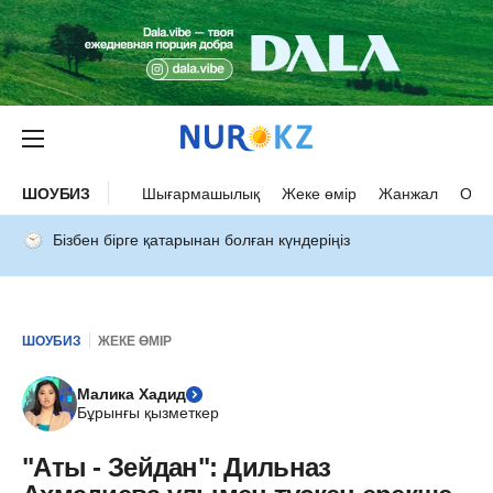
ШОУБИЗ
Шығармашылық
Жеке өмір
Жанжал
Оқыс
Бізбен бірге қатарынан болған күндеріңіз
ШОУБИЗ
ЖЕКЕ ӨМІР
Малика Хадид
Бұрынғы қызметкер
"Аты - Зейдан": Дильназ