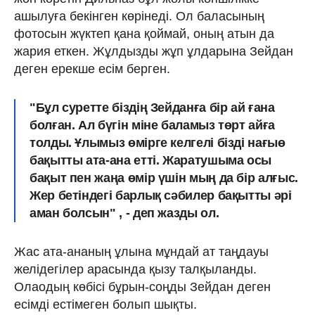
ашылуға бекінген көрінеді. Ол баласының
фотосын жүктеп қана қоймай, оның атын да
жария еткен. Жұлдызды жұп ұлдарына Зейдан
деген ерекше есім берген.
"Бұл суретте біздің Зейданға бір ай ғана
болған. Ал бүгін міне баламыз төрт айға
толды. Ұлымыз өмірге келгелі бізді нағыө
бақытты ата-ана етті. Жаратушыма осы
бақыт пен жаңа өмір үшін мың да бір алғыс.
Жер бетіндегі барлық сәбилер бақытты әрі
аман болсын" , - деп жазды ол.
Жас ата-ананың ұлына мұндай ат таңдауы
желідегілер арасында қызу талқыланды.
Олаодың көбісі бұрын-соңды Зейдан деген
есімді естімеген болып шықты.