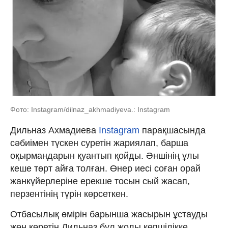
Фото: Instagram/dilnaz_akhmadiyeva.: Instagram
Дильназ Ахмадиева
Instagram
парақшасында
сәбиімен түскен суретін жариялап, барша
оқырмандарын қуантып қойды. Әншінің ұлы
кеше төрт айға толған. Өнер иесі соған орай
жанкүйерлеріне ерекше тосын сый жасап,
перзентінің түрін көрсеткен.
Отбасылық өмірін барынша жасырын ұстауды
жөн көретін Дильназ бұл жолы көпшілікке