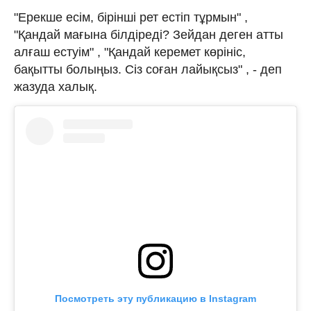
"Ерекше есім, бірінші рет естіп тұрмын" ,
"Қандай мағына білдіреді? Зейдан деген атты
алғаш естуім" , "Қандай керемет көрініс,
бақытты болыңыз. Сіз соған лайықсыз" , - деп
жазуда халық.
Посмотреть эту публикацию в Instagram