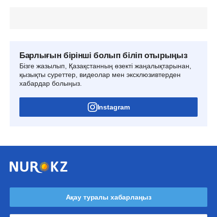
Барлығын бірінші болып біліп отырыңыз
Бізге жазылып, Қазақстанның өзекті жаңалықтарынан,
қызықты суреттер, видеолар мен эксклюзивтерден
хабардар болыңыз.
Instagram
Ақау туралы хабарлаңыз