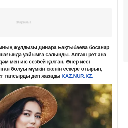
сының жұлдызы Динара Бақтыбаева босанар
шағында уайымға салынды. Алғаш рет ана
әм мен иіс сезбей қалған. Өнер иесі
ған болуы мүмкін екенін ескере отырып,
ст тапсырды деп жазады
KAZ.NUR.KZ.