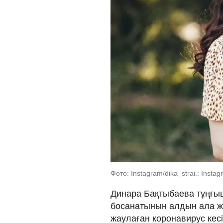
Фото: Instagram/dika_strai.: Insta
Динара Бақтыбаева тұңғы
босанатынын алдын ала жо
жаулаған коронавирус кесі