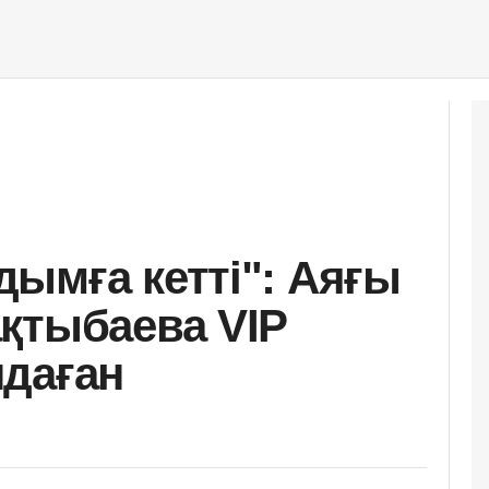
ымға кетті": Аяғы
қтыбаева VIP
даған