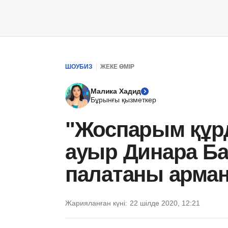
ШОУБИЗ
ЖЕКЕ ӨМІР
Малика Хадид
Бұрынғы қызметкер
"Жоспарым құрд
ауыр Динара Ба
палатаны арман
Жарияланған күні:
22 шілде 2020, 12:21