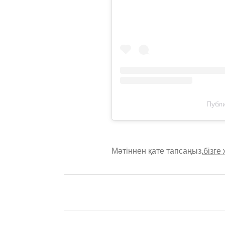
Публи
Мәтіннен қате тапсаңыз,
бізге