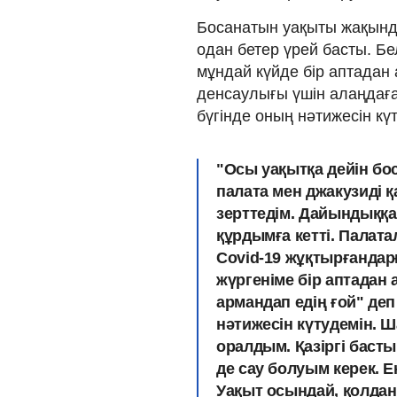
Босанатын уақыты жақынд
одан бетер үрей басты. Бел
мұндай күйде бір аптадан 
денсаулығы үшін алаңдаған
бүгінде оның нәтижесін кү
"Осы уақытқа дейін бо
палата мен джакузиді қ
зерттедім. Дайындыққа
құрдымға кетті. Палата
Covid-19 жұқтырғандарғ
жүргеніме бір аптадан
армандап едің ғой" де
нәтижесін күтудемін.
оралдым. Қазіргі басты 
де сау болуым керек. Е
Уақыт осындай, қолдан 