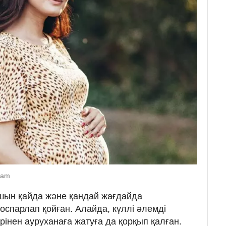
gram
шын қайда және қандай жағдайда
спарлап қойған. Алайда, күллі әлемді
рінен ауруханаға жатуға да қорқып қалған.