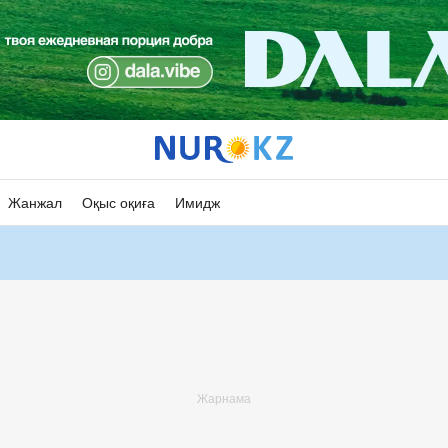
Жанжал
Оқыс оқиға
Имидж