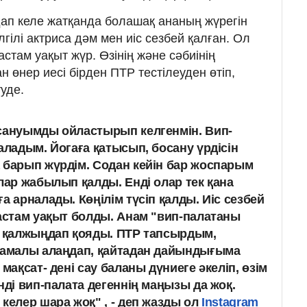
ап келе жатқанда болашақ ананың жүрегін
гілі актриса дәм мен иіс сезбей қалған. Ол
астам уақыт жүр. Өзінің және сәбиінің
 өнер иесі бірден ПТР тестілеуден өтіп,
туде.
сануымды ойластырып келгенмін. Вип-
аладым. Йогаға қатысып, босану үрдісін
 барып жүрдім. Содан кейін бар жоспарым
лар жабылып қалды. Енді олар тек қана
а арналады. Көңілім түсіп қалды. Иіс сезбей
 астам уақыт болды. Анам "вип-палатаны
п қалжыңдап қояды. ПТР тапсырдым,
 Шамалы алаңдап, қайтадан дайындығыма
мақсат- дені сау баланы дүниеге әкеліп, өзім
нді вип-палата дегеннің маңызы да жоқ.
келер шара жоқ" , - деп жазды ол
Instagram