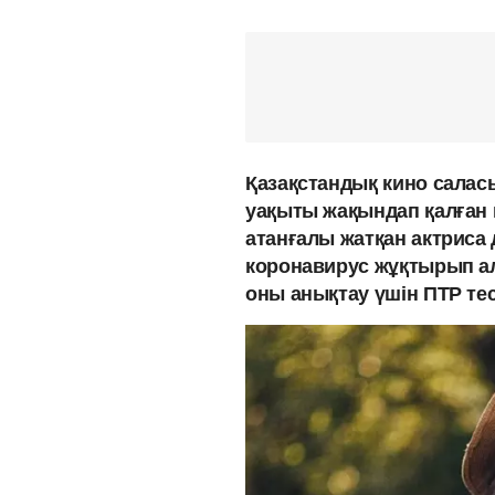
Қазақстандық кино сала
уақыты жақындап қалған 
атанғалы жатқан актриса д
коронавирус жұқтырып ал
оны анықтау үшін ПТР те