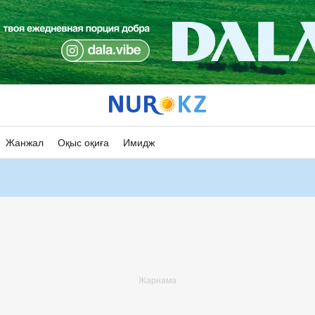
Жанжал
Оқыс оқиға
Имидж