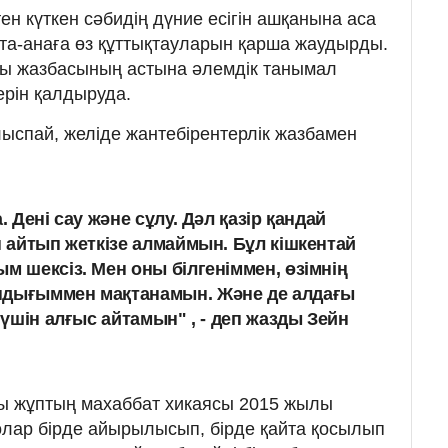
н күткен сәбидің дүние есігін ашқанына аса
та-анаға өз құттықтауларын қарша жаудырды.
ы жазбасының астына әлемдік танымал
ерін қалдыруда.
ыспай, желіде жантебірентерлік жазбамен
. Дені сау және сұлу. Дәл қазір қандай
н айтып жеткізе алмаймын. Бұл кішкентай
м шексіз. Мен оны білгеніммен, өзімнің
ндығыммен мақтанамын. Және де алдағы
р үшін алғыс айтамын" , - деп жазды Зейн
ды жұптың махаббат хикаясы 2015 жылы
олар бірде айырылысып, бірде қайта қосылып