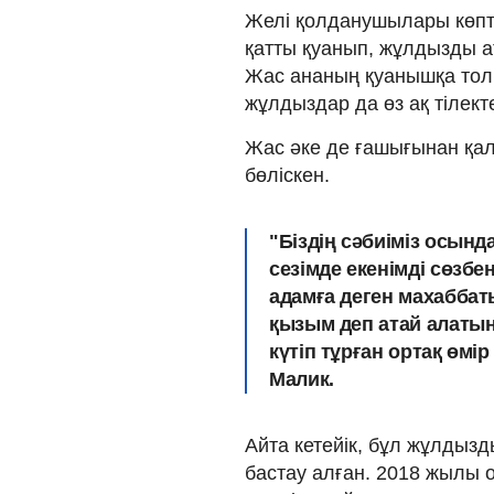
Желі қолданушылары көпте
қатты қуанып, жұлдызды а
Жас ананың қуанышқа тол
жұлдыздар да өз ақ тілект
Жас әке де ғашығынан қал
бөліскен.
"Біздің сәбиіміз осында
сезімде екенімді сөзбе
адамға деген махаббаты
қызым деп атай алаты
күтіп тұрған ортақ өмі
Малик.
Айта кетейік, бұл жұлдыз
бастау алған. 2018 жылы 