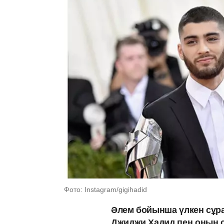
Фото: Instagram/gigihadid
Әлем бойынша үлкен сұра
Джиджи Хадид пен оның сү