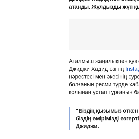
атанды. Жұлдызды жұп қ
Аталмыш жаңалықпен қуан
Джиджи Хадид өзінің
Inst
нәрестесі мен әкесінің су
болғанын ресми түрде хаб
қолынан ұстап тұрғанын б
"Біздің қызымыз өткен
біздің өмірімізді өзгер
Джиджи.