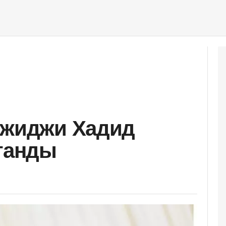
Джиджи Хадид
атанды