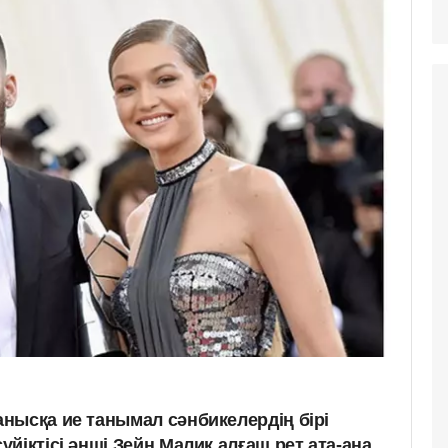
нысқа ие танымал сәнбикелердің бірі
йіктісі әнші Зейн Малик алғаш рет ата-ана