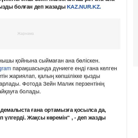
ызды болған деп жазады
KAZ.NUR.KZ.
ышы қойнына сыймаған ана бөліскен.
agram
парақшасында дүниеге енді ғана келген
ретін жариялап, қалың көпшілікке қызды
арлады. Фотода Зейн Малик перзентінің
айқауға болады.
 демалыста ғана ортамызға қосылса да,
тіп үлгерді. Жақсы көремін" , - деп жазды