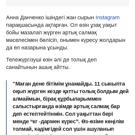
Анна Данченко ішіндегі жан сырын
Instagram
парақшасында ақтарған. Ол өзін ұзақ уақыт
бойы мазалап жүрген артық салмақ
мәселесімен бөлісіп, онымен күресу жолдарын
да ел назарына ұсынды.
Тележүргізуші өзін әлі де толық деп
санайтынын ашық айтты.
"Маған дене бітімім ұнамайды. 11 сыныпта
оқып жүрген кезде қатты толық болдым дей
алмаймын, бірақ құрбыларыммен
салыстырғанда өзімде артық салмақ бар
деп естептейтінмін. Сол уақыттан бері
менде “кг -дармен күрес”. Өз-өзіме көңілім
толмай, кәдімгідей сол үшін ашуланып