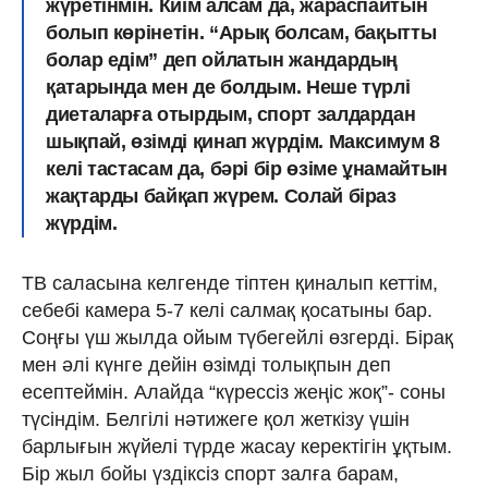
жүретінмін. Киім алсам да, жараспайтын
болып көрінетін. “Арық болсам, бақытты
болар едім” деп ойлатын жандардың
қатарында мен де болдым. Неше түрлі
диеталарға отырдым, спорт залдардан
шықпай, өзімді қинап жүрдім. Максимум 8
келі тастасам да, бәрі бір өзіме ұнамайтын
жақтарды байқап жүрем. Солай біраз
жүрдім.
ТВ саласына келгенде тіптен қиналып кеттім,
себебі камера 5-7 келі салмақ қосатыны бар.
Соңғы үш жылда ойым түбегейлі өзгерді. Бірақ
мен әлі күнге дейін өзімді толықпын деп
есептеймін. Алайда “күрессіз жеңіс жоқ”- соны
түсіндім. Белгілі нәтижеге қол жеткізу үшін
барлығын жүйелі түрде жасау керектігін ұқтым.
Бір жыл бойы үздіксіз спорт залға барам,