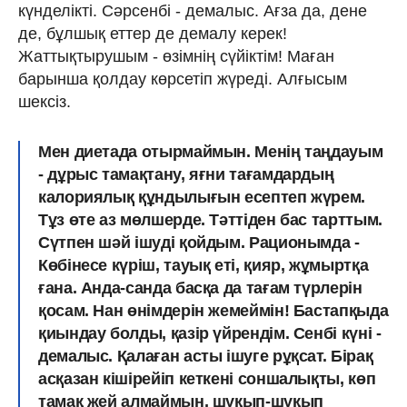
күнделікті. Сәрсенбі - демалыс. Ағза да, дене
де, бұлшық еттер де демалу керек!
Жаттықтырушым - өзімнің сүйіктім! Маған
барынша қолдау көрсетіп жүреді. Алғысым
шексіз.
Мен диетада отырмаймын. Менің таңдауым
- дұрыс тамақтану, яғни тағамдардың
калориялық құндылығын есептеп жүрем.
Тұз өте аз мөлшерде. Тәттіден бас тарттым.
Сүтпен шәй ішуді қойдым. Рационымда -
Көбінесе күріш, тауық еті, қияр, жұмыртқа
ғана. Анда-санда басқа да тағам түрлерін
қосам. Нан өнімдерін жемеймін! Бастапқыда
қиындау болды, қазір үйрендім. Сенбі күні -
демалыс. Қалаған асты ішуге рұқсат. Бірақ
асқазан кішірейіп кеткені соншалықты, көп
тамақ жей алмаймын, шұқып-шұқып