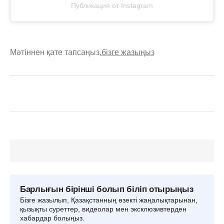
Публикация от Instagram
Мәтіннен қате тапсаңыз,
бізге жазыңыз
Барлығын бірінші болып біліп отырыңыз
Бізге жазылып, Қазақстанның өзекті жаңалықтарынан,
қызықты суреттер, видеолар мен эксклюзивтерден
хабардар болыңыз.