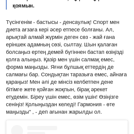
қоямын.
Түсінгенім - бастысы - денсаулық! Спорт мен
диета ағзаға кері әсер етпесе болғаны. Ал,
арықтай алмай жүрмін деген сөз - жай ғана
еріншек адамның сөзі, сылтау. Шын қалаған
болсаңыз ертең демей бүгіннен бастап өзіңізді
қолға алыңыз. Қазір мен үшін салмақ емес,
форма маңызды. Яғни бұлшық еттердің де
салмағы бар. Сондықтан таразыға емес, айнаға
қараңыз! Мен әлі де мінсіз келбетпен дене
бітімге жете қойған жоқпын, бірақ әрекет
етудемін. Біреу үшін емес, өзім үшін! Өзіңізге
сеніңіз! Қолыңыздан келеді! Гармония - өте
маңызды" , - деп ағынан жарылды ол.