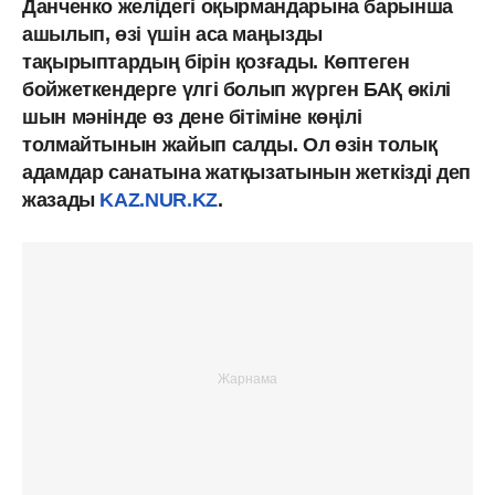
Данченко желідегі оқырмандарына барынша
ашылып, өзі үшін аса маңызды
тақырыптардың бірін қозғады. Көптеген
бойжеткендерге үлгі болып жүрген БАҚ өкілі
шын мәнінде өз дене бітіміне көңілі
толмайтынын жайып салды. Ол өзін толық
адамдар санатына жатқызатынын жеткізді деп
жазады
KAZ.NUR.KZ
.