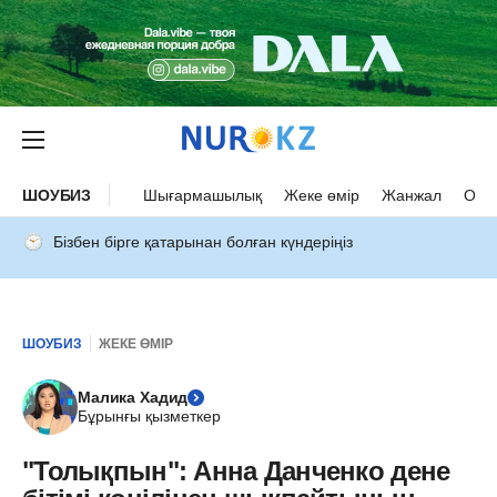
ШОУБИЗ
Шығармашылық
Жеке өмір
Жанжал
Оқыс
Бізбен бірге қатарынан болған күндеріңіз
ШОУБИЗ
ЖЕКЕ ӨМІР
Малика Хадид
Бұрынғы қызметкер
"Толықпын": Анна Данченко дене