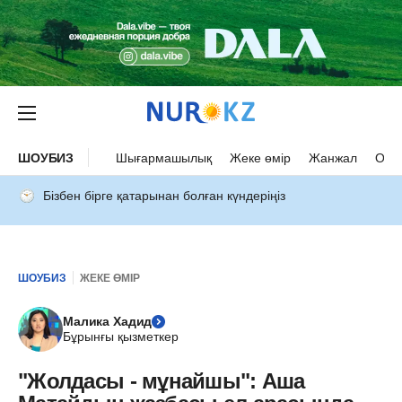
ШОУБИЗ
Шығармашылық
Жеке өмір
Жанжал
Оқыс
Бізбен бірге қатарынан болған күндеріңіз
ШОУБИЗ
ЖЕКЕ ӨМІР
Малика Хадид
Бұрынғы қызметкер
"Жолдасы - мұнайшы": Аша