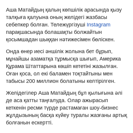
Аша Матайдың қалың көпшілік арасында қызу
талқыға қалуына оның желідегі жазбасы
себепкер болған. Тележүргізуші
Instagram
парақшасында болашақты болжайтын
қосымшадан шыққан нәтижесімен бөліскен.
Онда өнер иесі әншілік жолына бет бұрып,
мұнайшы азаматқа тұрмысқа шығып, Америка
Құрама Штаттарына көшіп кететіні жазылған.
Оған қоса, ол екі баламен тоқтайтыны мен
табысы 200 миллион болатыны келтірілген.
Желідегілер Аша Матайдың бұл қылығына әлі
де аса қатты таңғалуда. Олар ажырасып
кеткенін ресми түрде растамаған шоу-бизнес
жұлдызының басқа күйеу туралы жазғаны артық
болғанын ескертті.