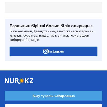
Барлығын бірінші болып біліп отырыңыз
Бізге жазылып, Қазақстанның өзекті жаңалықтарынан,
қызықты суреттер, видеолар мен эксклюзивтерден
хабардар болыңыз.
Instagram
Ақау туралы хабарлаңыз