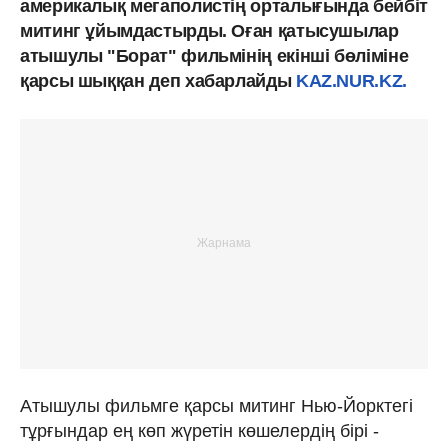
америкалық мегаполистің орталығында бейбіт
митинг ұйымдастырды. Оған қатысушылар
атышулы "Борат" фильмінің екінші бөліміне
қарсы шыққан деп хабарлайды
KAZ.NUR.KZ.
Атышулы фильмге қарсы митинг Нью-Йорктегі
тұрғындар ең көп жүретін көшелердің бірі -