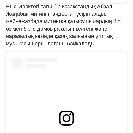
Нью-Йорктегі тағы бір қазақстандық Абзал
Жаңабай митингті видеоға түсіріп алды.
Бейнежазбада митингке қатысушылардың бірі
өзімен бірге домбыра алып келгені және
наразылық кезінде қазақ халқының ұлттық
музыкасын орындағаны байқалады.