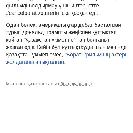
фильмді болдырмау үшін интернетте
#cancelborat хэштегін іске қосқан еді.
Одан бөлек, америкалықтар дебат басталмай
тұрып Дональд Трампты жеңіспен құттықтап
қойған "Қазақстан үкіметіне" таң болғанын
жазған едік. Кейін бұл құттықтауды шын мәнінде
Қазақстан үкіметі емес,
"Борат" фильмінің актері
жолдағаны анықталған.
Мәтіннен қате тапсаңыз,
бізге жазыңыз