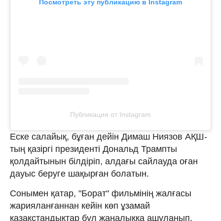
Посмотреть эту публикацию в Instagram
Публикация от Instagram
Еске салайық, бұған дейін Димаш Ниязов АҚШ-
тың қазіргі президенті Дональд Трампты
қолдайтынын білдіріп, алдағы сайлауда оған
дауыс беруге шақырған болатын.
Сонымен қатар, "Борат" фильмінің жалғасы
жарияланғаннан кейін көп ұзамай
қазақстандықтар бұл жаңалыққа ашуланып,