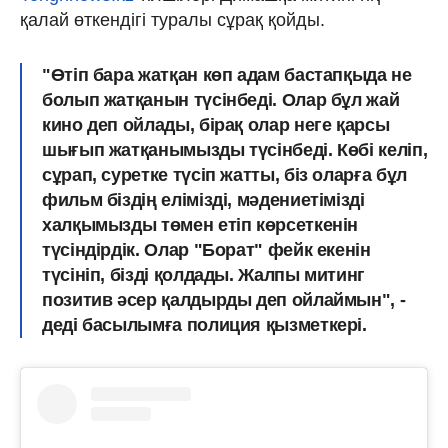
қалай өткендігі туралы сұрақ қойды.
"Өтіп бара жатқан көп адам бастапқыда не
болып жатқанын түсінбеді. Олар бұл жай
кино деп ойлады, бірақ олар неге қарсы
шығып жатқанымызды түсінбеді. Көбі келіп,
сұрап, суретке түсіп жатты, біз оларға бұл
фильм біздің елімізді, мәдениетімізді
халқымызды төмен етіп көрсеткенін
түсіндірдік. Олар "Борат" фейк екенін
түсініп, бізді қолдады. Жалпы митинг
позитив әсер қалдырды деп ойлаймын", -
деді басылымға полиция қызметкері.