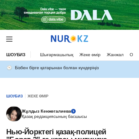
ШОУБИЗ
Шығармашылық
Жеке өмір
Жанжал
Оқыс
Бізбен бірге қатарынан болған күндеріңіз
ШОУБИЗ
ЖЕКЕ ӨМІР
Жұлдыз Кенжегалиева
Қазақ редакциясының басшысы
Нью-Йорктегі қазақ-полицей