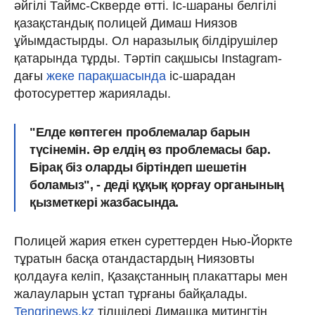
әйгілі Таймс-Скверде өтті. Іс-шараны белгілі
қазақстандық полицей Димаш Ниязов
ұйымдастырды. Ол наразылық білдірушілер
қатарында тұрды. Тәртіп сақшысы Instagram-
дағы
жеке парақшасында
іс-шарадан
фотосуреттер жариялады.
"Елде көптеген проблемалар барын
түсінемін. Әр елдің өз проблемасы бар.
Бірақ біз оларды біртіндеп шешетін
боламыз", - деді құқық қорғау органының
қызметкері жазбасында.
Полицей жария еткен суреттерден Нью-Йоркте
тұратын басқа отандастардың Ниязовты
қолдауға келіп, Қазақстанның плакаттары мен
жалауларын ұстап тұрғаны байқалады.
Tengrinews.kz
тілшілері Димашқа митингтің