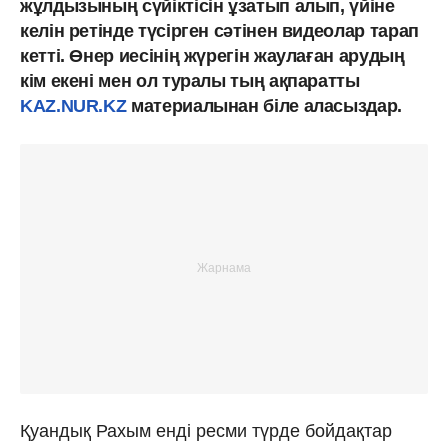
жұлдызының сүйіктісін ұзатып алып, үйіне
келін ретінде түсірген сәтінен видеолар тарап
кетті. Өнер иесінің жүрегін жаулаған арудың
кім екені мен ол туралы тың ақпаратты
KAZ.NUR.KZ
материалынан біле аласыздар.
Қуандық Рахым енді ресми түрде бойдақтар