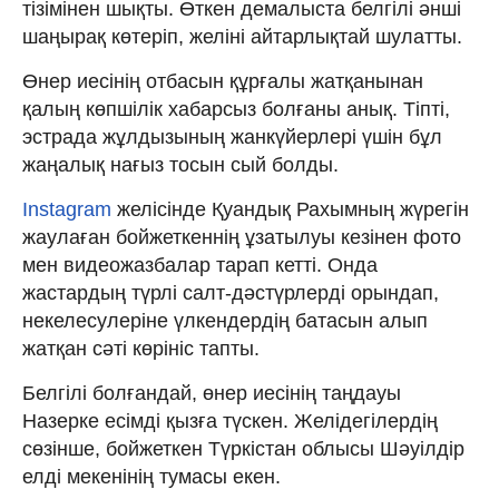
тізімінен шықты. Өткен демалыста белгілі әнші
шаңырақ көтеріп, желіні айтарлықтай шулатты.
Өнер иесінің отбасын құрғалы жатқанынан
қалың көпшілік хабарсыз болғаны анық. Тіпті,
эстрада жұлдызының жанкүйерлері үшін бұл
жаңалық нағыз тосын сый болды.
Instagram
желісінде Қуандық Рахымның жүрегін
жаулаған бойжеткеннің ұзатылуы кезінен фото
мен видеожазбалар тарап кетті. Онда
жастардың түрлі салт-дәстүрлерді орындап,
некелесулеріне үлкендердің батасын алып
жатқан сәті көрініс тапты.
Белгілі болғандай, өнер иесінің таңдауы
Назерке есімді қызға түскен. Желідегілердің
сөзінше, бойжеткен Түркістан облысы Шәуілдір
елді мекенінің тумасы екен.