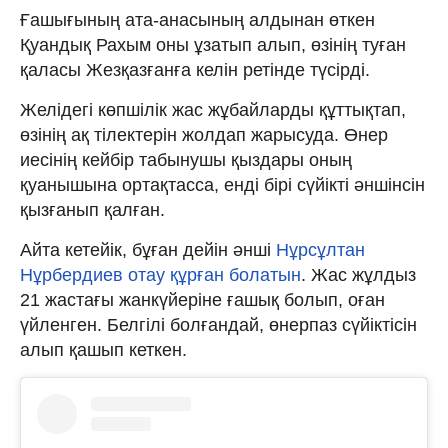
Ғашығының ата-анасының алдынан өткен
Қуандық Рахым оны ұзатып алып, өзінің туған
қаласы Жезқазғанға келін ретінде түсірді.
Желідегі көпшілік жас жұбайларды құттықтап,
өзінің ақ тілектерін жолдап жарысуда. Өнер
иесінің кейбір табынушы қыздары оның
қуанышына ортақтасса, енді бірі сүйікті әншінсін
қызғанып қалған.
Айта кетейік, бұған дейін әнші
Нұрсұлтан
Нұрбердиев отау құрған болатын
. Жас жұлдыз
21 жастағы жанкүйеріне ғашық болып, оған
үйленген. Белгілі болғандай, өнерпаз сүйіктісін
алып қашып кеткен.