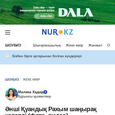
ШОУБИЗ
Шығармашылық
Жеке өмір
Жанжал
Оқыс
Бізбен бірге қатарынан болған күндеріңіз
ШОУБИЗ
ЖЕКЕ ӨМІР
Малика Хадид
Бұрынғы қызметкер
Әнші Қуандық Рахым шаңырақ