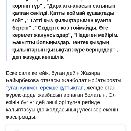
көрініп тұр" , "Дара ата-анасын сағынып
қалған секілді. Қатты қоймай құшақтады
ғой" , "Тәтті қыз қылықтарымен қуанта
берсін" , "Сіздерге көз тоймайды. Өте
керемет жанұясыздар", "Недеген мейірім.
Бақытты болыңыздар. Тентек қыздың
қылықтарын қызықтап жүре беріңіздер" , -
деп жазуда көпшілік.
Еске сала кетейік, бұған дейін Жазира
Байырбекова отағасы Жанболат Ербатыровты
туған күнімен ерекше құттықтап,
желіде оған
жүрекжарды жазбасын арнаған болатын. Ол
өзінің бүгінгідей әнші әрі тұлға ретінде
қалыптасуында жолдасының үлесі зор екенін
жасырмады.