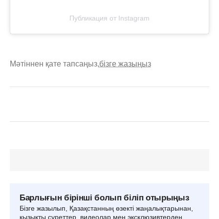
Публикация от Instagram
Мәтіннен қате тапсаңыз,
бізге жазыңыз
Барлығын бірінші болып біліп отырыңыз
Бізге жазылып, Қазақстанның өзекті жаңалықтарынан,
қызықты суреттер, видеолар мен эксклюзивтерден