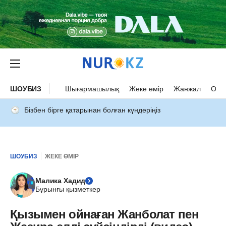
ШОУБИЗ
Шығармашылық
Жеке өмір
Жанжал
Оқыс
Бізбен бірге қатарынан болған күндеріңіз
ШОУБИЗ
ЖЕКЕ ӨМІР
Малика Хадид
Бұрынғы қызметкер
Қызымен ойнаған Жанболат пен