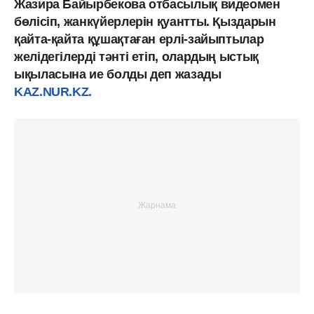
Жазира Байырбекова отбасылық видеомен
бөлісіп, жанкүйерлерін қуантты. Қыздарын
қайта-қайта құшақтаған ерлі-зайыптылар
желідегілерді тәнті етіп, олардың ыстық
ықыласына ие болды деп жазады
KAZ.NUR.KZ.