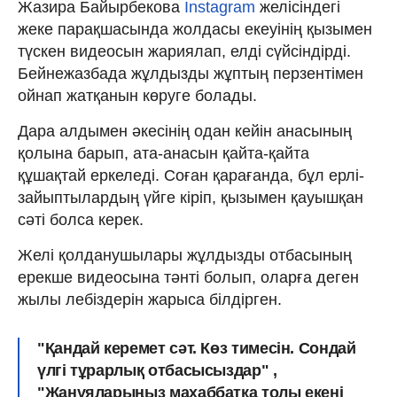
Жазира Байырбекова
Instagram
желісіндегі
жеке парақшасында жолдасы екеуінің қызымен
түскен видеосын жариялап, елді сүйсіндірді.
Бейнежазбада жұлдызды жұптың перзентімен
ойнап жатқанын көруге болады.
Дара алдымен әкесінің одан кейін анасының
қолына барып, ата-анасын қайта-қайта
құшақтай еркеледі. Соған қарағанда, бұл ерлі-
зайыптылардың үйге кіріп, қызымен қауышқан
сәті болса керек.
Желі қолданушылары жұлдызды отбасының
ерекше видеосына тәнті болып, оларға деген
жылы лебіздерін жарыса білдірген.
"Қандай керемет сәт. Көз тимесін. Сондай
үлгі тұрарлық отбасысыздар" ,
"Жанұяларыңыз махаббатқа толы екені