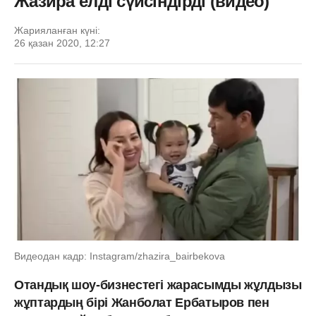
Жазира елді сүйсіндірді (видео)
Жарияланған күні:
26 қазан 2020, 12:27
Видеодан кадр: Instagram/zhazira_bairbekova
Отандық шоу-бизнестегі жарасымды жұлдызы
жұптардың бірі Жанболат Ербатыров пен