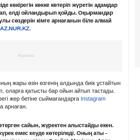
де көкірегін көкке көтеріп жүретін адамдар
ап, елді ойландырып қойды. Оқырмандар
улы сөздерін кімге арнағанын біле алмай
AZ.NUR.KZ.
ың жары өзін өзгенің алдында биік ұстайтын
п, оларға қатысты бар ойын айтып тастады.
егі жер бетіне сыймағандарға
Instagram
а арнаған.
терген сайын, жүректен алыстайды екен.
үрек емес кеуде көтеріледі. Оның аты -