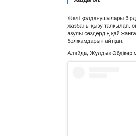
Желі қолданушылары бірд
жазбаны қызу талқылап, о
азулы сөздердің қай жанғ
болжамдарын айтқан.
Алайда, Жұлдыз Әбдікәрім