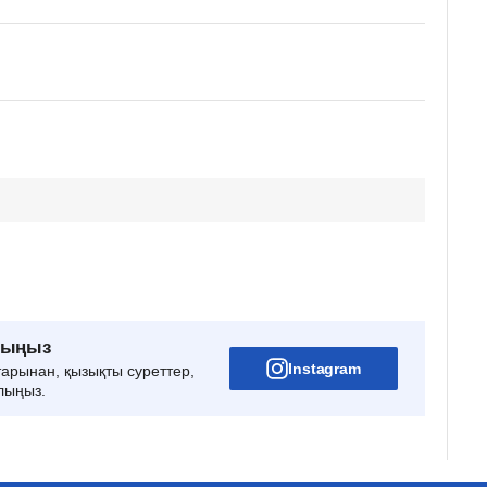
рыңыз
Instagram
тарынан, қызықты суреттер,
лыңыз.