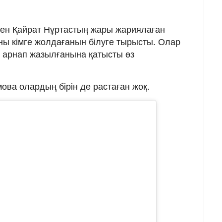
ен Қайрат Нұртастың жары жариялаған
ны кімге жолдағанын білуге тырысты. Олар
а арнап жазылғанына қатысты өз
ова олардың бірін де растаған жоқ.