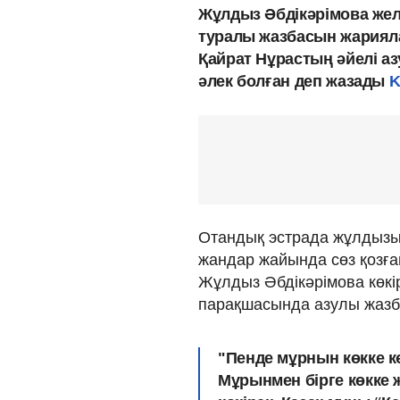
Жұлдыз Әбдікәрімова желі
туралы жазбасын жариял
Қайрат Нұрастың әйелі аз
әлек болған деп жазады
K
Отандық эстрада жұлдызын
жандар жайында сөз қозға
Жұлдыз Әбдікәрімова көкір
парақшасында азулы жазб
"Пенде мұрнын көкке кө
Мұрынмен бірге көкке ж