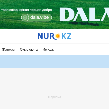
Жанжал
Оқыс оқиға
Имидж