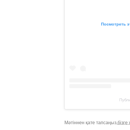
Посмотреть э
Публи
Мәтіннен қате тапсаңыз,
бізге