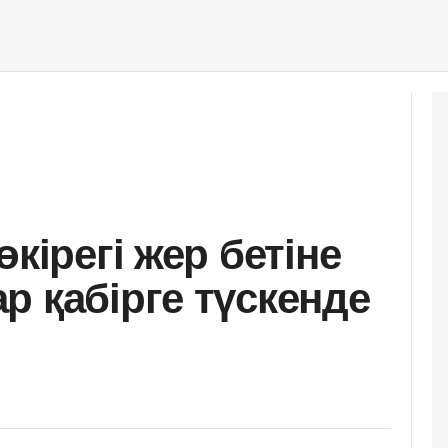
өкірегі жер бетіне
р қабірге түскенде