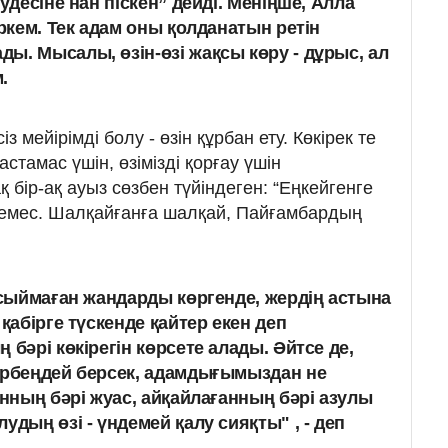
удесіне нан піскен” дейді. Меніңше, Алла
өркем. Тек адам оны қолданатын ретін
ы. Мысалы, өзін-өзі жақсы көру - дұрыс, ал
.
із мейірімді болу - өзін құрбан ету. Көкірек те
стамас үшін, өзімізді қорғау үшін
 бір-ақ ауыз сөзбен түйіндеген: “Еңкейгенге
 емес. Шалқайғанға шалқай, Пайғамбардың
 сыймаған жандарды көргенде, жердің астына
 қабірге түскенде қайтер екен деп
ң бәрі көкірегін көрсете алады. Әйтсе де,
ербеңдей берсек, адамдығымыздан не
анның бәрі жуас, айқайлағанның бәрі азулы
удың өзі - үндемей қалу сияқты" , - деп