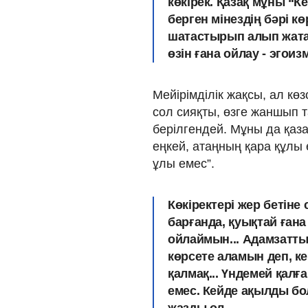
көкірек. Қазақ мұны “Ке
берген мінездің бәрі к
шатастырып алып жатад
өзін ғана ойлау - эгоизм
Мейірімділік жақсы, ал көзс
сол сияқты, өзге жаншып та
берілгендей. Мұны да қазақ
еңкей, атаңның қара құлы
ұлы емес”.
Көкіректері жер бетіне
барғанда, қуықтай ғана
ойлаймын... Адамзатты
көрсете аламын деп, к
қалмақ... Үндемей қалғ
емес. Кейде ақылды бол
жазды ол.