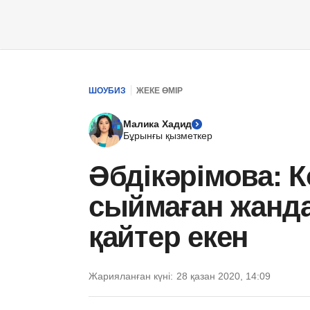
ШОУБИЗ
ЖЕКЕ ӨМІР
Малика Хадид
Бұрынғы қызметкер
Әбдікәрімова: К
сыймаған жанда
қайтер екен
Жарияланған күні:
28 қазан 2020, 14:09