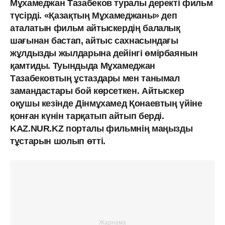
Мұхамеджан Тазабеков туралы деректі фильм
түсірді. «Қазақтың Мұхамеджаны» деп
аталатын фильм айтыскердің балалық
шағынан бастап, айтыс сахнасындағы
жұлдызды жылдарына дейінгі өмірбаянын
қамтиды. Туындыда Мұхамеджан
Тазабековтың ұстаздары мен танымал
замандастары бой көрсеткен. Айтыскер
оқушы кезінде Дінмұхамед Қонаевтың үйіне
қонған күнін тарқатып айтып берді.
KAZ.NUR.KZ порталы фильмнің маңызды
тұстарын шолып өтті.