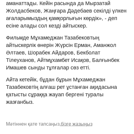
аманаттады. Кейін расында да Мырзатай
Жолдасбеков, Жаңғара Дәдебаев секілді үлкен
ағаларымыздың қамқорлығын көрдік», - деп
есіне алады сол кезді айтыскер.
Фильмде Мұхамеджан Тазабековтың
айтыскерлік өнерін Жүрсін Ерман, Аманжол
Әлтаев, Шорабек Айдаров, Бекболат
Тілеуханов, Айтмұхамбет Исақов, Балғынбек
Имашев сынды тұлғалар сөз етті.
Айта кетейік, бұдан бұрын Мұхамеджан
Тазабековтің алғаш рет ұстанған ақидасына
қатысты сұраққа жауап бергені туралы
жазғанбыз.
Мәтіннен қате тапсаңыз,
бізге жазыңыз