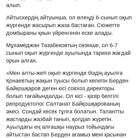
алып.
Айтыскердің айтуынша, ол өлеңді 6-сынып оқып
жүргенде жасырып жаза бастаған. Сюжетте
домбыраны қиын үйренгенін еске алады.
Мұхамеджан Тазабековтың сөзінше, ол 6-7
сынып оқып жүргенде ауылында тарихи жағдай
орын алған.
«Мен алты-жеті оқып жүргенде біздің ауылға
Қонаевтың жақын туысы болып келетін Берден
Байқошқаров деген кісі совхоз директоры
болып тағайындалды. Ол кісі - қазір белгілі
репродуктолог Салтанат Байқошқарованың
әкесі. Сондай кесек тұлға болатын. Талантты
жастарды жазбай танып, қолдап жүретін.
Ауылдағы ең алғашқы наурыз тойындағы
айтыстан бастап Берден ағамыз мені қасынан