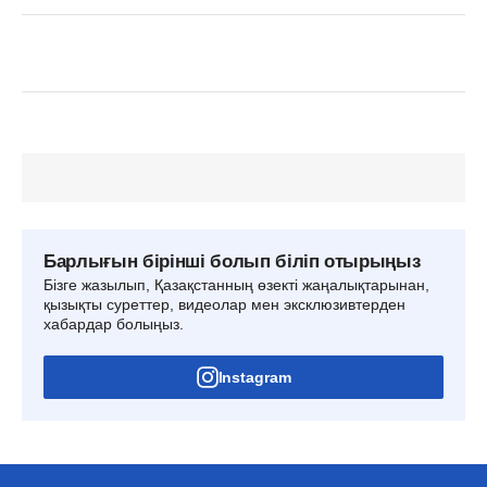
Барлығын бірінші болып біліп отырыңыз
Бізге жазылып, Қазақстанның өзекті жаңалықтарынан,
қызықты суреттер, видеолар мен эксклюзивтерден
хабардар болыңыз.
Instagram