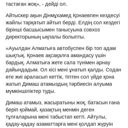
тастаған жоқ», - дейді ол.
Айтыскер ақын Дінмұхамед Қонаевпен кездесуі
жайлы тарқатып айтып берді. Елдің сол кездегі
бірінші басшысымен танысуына совхоз
директорының ықпалы болыпты.
«Ауылдан Алматыға автобуспен бір топ адам
шықтық. Қонаев ақсақалға амандасу үшін
бардық. Алматыға жете сала түнімен арнау
дайындадым. Ол кісі мені ұнатып қалды. Содан
өте жиі араласып кеттік, тіптен сол үйде қона
жатып Димаш атамыздың тәрбиесін алуыма
мүмкіншіліктер туды.
Димаш атамыз, жасыратыны жоқ, батасын ғана
беріп қоймай, қазақтың менмін деген
тұлғаларына мені табыстап кетті. Айтулы,
қадау-қадау азаматтарға мені қолдап жүруін