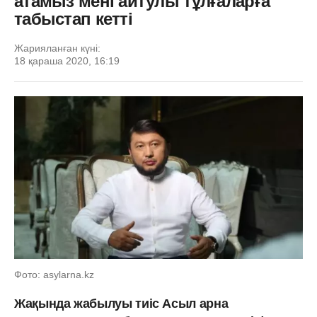
атамыз мені айтулы тұлғаларға
табыстап кетті
Жарияланған күні:
18 қараша 2020, 16:19
Фото: asylarna.kz
Жақында жабылуы тиіс Асыл арна