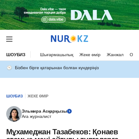
ШОУБИЗ
Шығармашылық
Жеке өмір
Жанжал
Оқыс
Бізбен бірге қатарынан болған күндеріңіз
ШОУБИЗ
ЖЕКЕ ӨМІР
Эльмира Асқарқызы
Аға журналист
Мұхамеджан Тазабеков: Қонаев