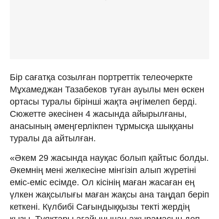
Бір сағатқа созылған портреттік телеочеркте
Мұхамеджан Тазабеков туған ауылы мен өскен
ортасы туралы бірінші жақта әңгімелеп берді.
Сюжетте әкесінен 4 жасында айырылғаны,
анасының әмеңгерлікпен тұрмысқа шыққаны
туралы да айтылған.
«Әкем 29 жасында науқас болып қайтыс болды.
Әкемнің мені желкесіне мінгізіп алып жүретіні
еміс-еміс есімде. Ол кісінің маған жасаған ең
үлкен жақсылығы маған жақсы ана таңдап беріп
кеткені. Күлбибі Сағындыққызы текті жердің
қызы. Тұяқтары ағайынынан ажырамасын деп,