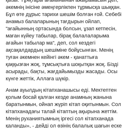
әкемнің інісіне әмеңгерлікпен тұрмысқа шыққан.
Бұл өте дұрыс тарихи шешім болған ғой. Себебі
анамыз балаларының тағдырын ойлап,
"ағайынның ортасында болсын, ұзап кетпесін,
маған күйеу табылар, бірақ балалаларыма
ағайын табылар ма", деп, сол кездегі
ақсақалдардың шешіміне бойұсынған. Менің
туған әкемнен кейінгі әкем - қанаттыға
қаққызған жоқ, тұмсықтыға шоқытқан жоқ. Бізді
асырады, бақты, жағдайымызды жасады. Осы
күнге жеттік, Аллаға шүкір.
Анам ауылдың кітапханашысы еді. Мектептен
қолым босай қалған кезде анамның жанына
баратынмын, ойнап жүріп кітап оқитынмын. Сол
кітапханадағы талай кітаптың ақырына жеттім.
Менің руханиятымның іргесі сол кітапханада
қаланды», - дейді ол өзінің балалық шағын еске