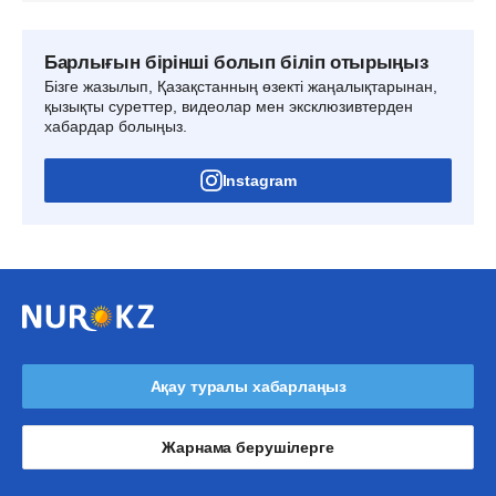
Барлығын бірінші болып біліп отырыңыз
Бізге жазылып, Қазақстанның өзекті жаңалықтарынан,
қызықты суреттер, видеолар мен эксклюзивтерден
хабардар болыңыз.
Instagram
Ақау туралы хабарлаңыз
Жарнама берушілерге