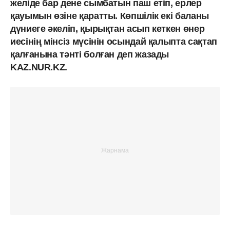
желіде бар дене сымбатын паш етіп, ерлер
қауымын өзіне қаратты. Көпшілік екі баланы
дүниеге әкеліп, қырықтан асып кеткен өнер
иесінің мінсіз мүсінін осындай қалыпта сақтап
қалғанына тәнті болған деп жазады
KAZ.NUR.KZ.