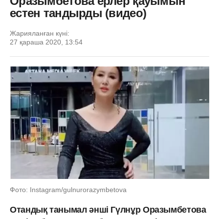
Оразымбетова ерлер қауымын
естен тандырды (видео)
Жарияланған күні:
27 қараша 2020, 13:54
Фото: Instagram/gulnurorazymbetova
Отандық танымал әнші Гүлнұр Оразымбетова