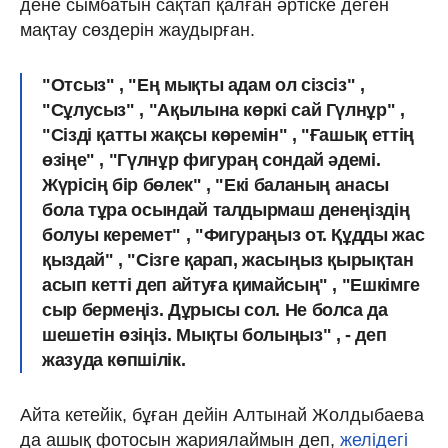
дене сымбатын сақтап қалған әртіске деген
мақтау сөздерін жаудырған.
"Отсыз" , "Ең мықты адам ол сізсіз" ,
"Сұлусыз" , "Ақылына көркі сай Гүлнұр" ,
"Сізді қатты жақсы көремін" , "Ғашық еттің
өзіңе" , "Гүлнұр фигураң сондай әдемі.
Жүрісің бір бөлек" , "Екі баланың анасы
бола тұра осындай талдырмаш денеңіздің
болуы керемет" , "Фигураңыз от. Құдды жас
қыздай" , "Сізге қарап, жасыңыз қырықтан
асып кетті деп айтуға қимайсың" , "Ешкімге
сыр бермеңіз. Дұрысы сол. Не болса да
шешетін өзіңіз. Мықты болыңыз" , - деп
жазуда көпшілік.
Айта кетейік, бұған дейін Алтынай Жолдыбаева
да ашық фотосын жариялаймын деп,
желідегі