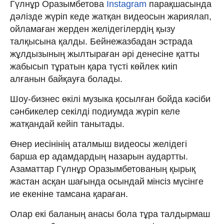
Гүлнұр Оразымбетова
Instagram
парақшасында
дәлізде жүріп кеде жатқан видеосын жариялап,
ойламаған жерден желідегілердің қызу
талқысына қалды. Бейнежазбадан эстрада
жұлдызының жылтыраған әрі денесіне қатты
жабысып тұратын қара түсті көйлек киіп
алғанын байқауға болады.
Шоу-бизнес өкілі музыка қосылған бойда кәсіби
сәнбикелер секілді подиумда жүріп келе
жатқандай кейіп танытады.
Өнер иесінінің аталмыш видеосы желідегі
барша ер адамдардың назарын аудартты.
Азаматтар Гүлнұр Оразымбетованың қырық
жастан асқан шағында осындай мінсіз мүсінге
ие екеніне тамсана қараған.
Олар екі баланың анасы бола тұра талдырмаш