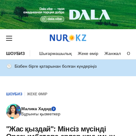
ШОУБИЗ
Шығармашылық
Жеке өмір
Жанжал
Оқыс
Бізбен бірге қатарынан болған күндеріңіз
ШОУБИЗ
ЖЕКЕ ӨМІР
Малика Хадид
Бұрынғы қызметкер
"Жас қыздай": Мінсіз мүсінді