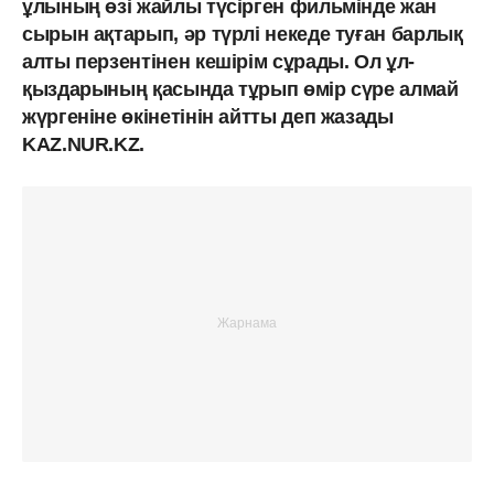
ұлының өзі жайлы түсірген фильмінде жан
сырын ақтарып, әр түрлі некеде туған барлық
алты перзентінен кешірім сұрады. Ол ұл-
қыздарының қасында тұрып өмір сүре алмай
жүргеніне өкінетінін айтты деп жазады
KAZ.NUR.KZ.