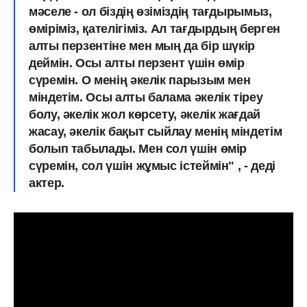
мәселе - ол біздің өзіміздің тағдырымыз,
өміріміз, қателігіміз. Ал тағдырдың берген
алты перзентіне мен мың да бір шүкір
деймін. Осы алты перзент үшін өмір
сүремін. О менің әкелік парызым мен
міндетім. Осы алты балама әкелік тіреу
болу, әкелік жол көрсету, әкелік жағдай
жасау, әкелік бақыт сыйлау менің міндетім
болып табылады. Мен сол үшін өмір
сүремін, сол үшін жұмыс істеймін" , - деді
актер.