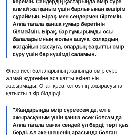
көремін. Сендердің қастарыңда өмір сүре
алмай жатқаным үшін барлығынан кешірім
сұраймын. Бірақ, мен сендермен біргемін.
Алла тағала қанша ғұмыр беретінін
білмеймін. Бірақ, бар ғұмырымды осы
балаларымның жолын ашуға, солардың
жағдайын жасауға, олардың бақытты өмір
сүру үшін бар күшімді саламын.
Өнер иесі балаларының жанында өмір сүре
алмай жүргеніне аса қатты өкінетінін
жасырмады. Оған қоса, ол өзінің ажырасуына
қатысты пікір білдірді.
"Жандарыңда өмір сүрмесем де, елге
ажырасқаным үшін қанша өсек болсам да
Алла тағала маған сендей ұл берді, төрт қыз
берді. Ал әке-шешенің арасында болған