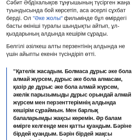
Сәбит Әбдіхалықов тұңғышының түсірген жаңа
туындысында бой көрсетіп, аса әсерлі сұхбат
берді. Ол
"Әке жолы"
фильмінде бұл өмірдегі
басты өкініші туралы шындықты айтып, ұл-
қыздарының алдында кешірім сұрады.
Белгілі әзілкеш алты перзентінің алдында не
үшін айыпты екенін түсіндіріп өтті.
"Қателік жасадым. Болмаса дұрыс әке бола
алмай жүрсем, дұрыс әке бола алмасам,
қазір де дұрыс әке бола алмай жүрсем,
әкелік парызымыды дұрыс орындай алмай
жүрсем мен перзенттерімнің алдында
кешірім сұраймын. Мен барлық
балаларымды жақсы көремін. Әр балам
өмірге келгенде мен қатты қуандым. Бәріне
бірдей қуандым. Бәрін бірдей жақсы