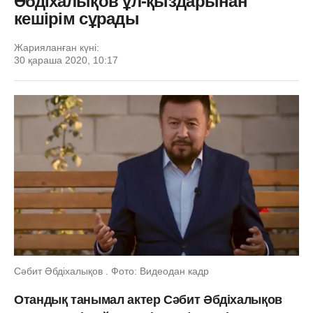
Әбдіхалықов ұл-қыздарынан
кешірім сұрады
Жарияланған күні:
30 қараша 2020, 10:17
Сәбит Әбдіхалықов . Фото: Видеодан кадр
Отандық танымал актер Сәбит Әбдіхалықов