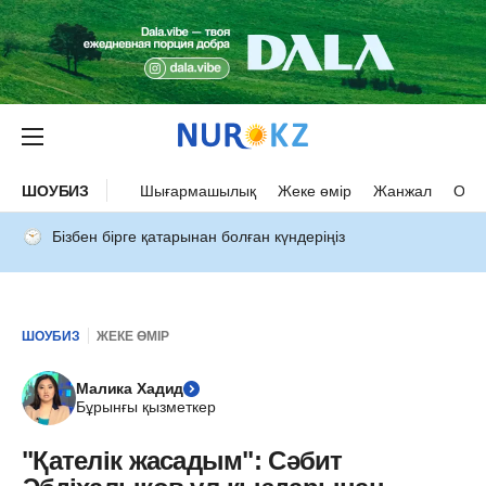
ШОУБИЗ
Шығармашылық
Жеке өмір
Жанжал
Оқыс
Бізбен бірге қатарынан болған күндеріңіз
ШОУБИЗ
ЖЕКЕ ӨМІР
Малика Хадид
Бұрынғы қызметкер
"Қателік жасадым": Сәбит