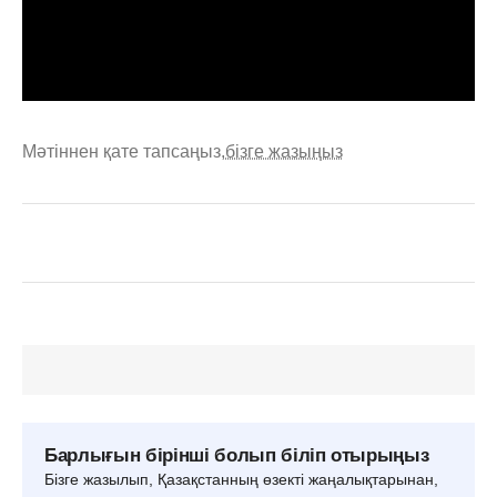
Мәтіннен қате тапсаңыз,
бізге жазыңыз
Барлығын бірінші болып біліп отырыңыз
Бізге жазылып, Қазақстанның өзекті жаңалықтарынан,