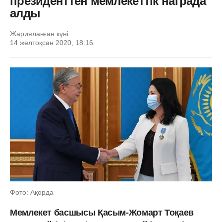
президенттен мемлекеттік награда
алды
Жарияланған күні:
14 желтоқсан 2020, 18:16
Фото: Ақорда
Мемлекет басшысы Қасым-Жомарт Тоқаев