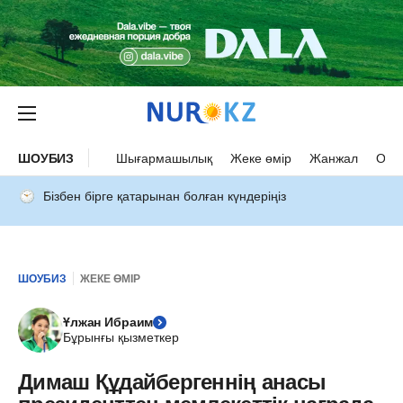
ШОУБИЗ
Шығармашылық
Жеке өмір
Жанжал
Оқыс
Бізбен бірге қатарынан болған күндеріңіз
ШОУБИЗ
ЖЕКЕ ӨМІР
Ұлжан Ибраим
Бұрынғы қызметкер
Димаш Құдайбергеннің анасы