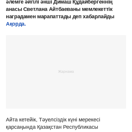
әлемге әйгілі әнші Димаш Құдайбергеннің
анасы Светлана Айтбаеваны мемлекеттік
наградамен марапаттады деп хабарлайды
Ақорда.
Айта кетейік, Тәуелсіздік күні мерекесі
қарсаңында Қазақстан Республикасы