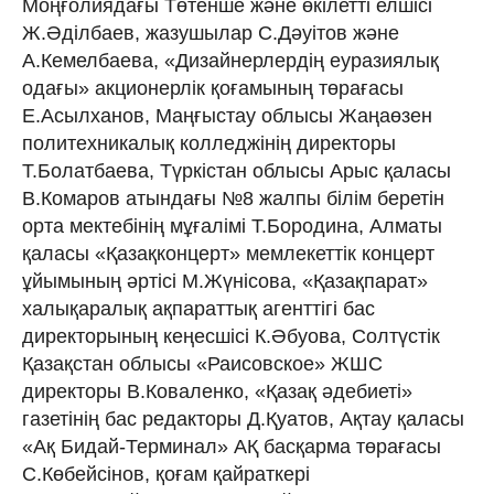
Моңғолиядағы Төтенше және өкілетті елшісі
Ж.Әділбаев, жазушылар С.Дәуітов және
А.Кемелбаева, «Дизайнерлердің еуразиялық
одағы» акционерлік қоғамының төрағасы
Е.Асылханов, Маңғыстау облысы Жаңаөзен
политехникалық колледжінің директоры
Т.Болатбаева, Түркістан облысы Арыс қаласы
В.Комаров атындағы №8 жалпы білім беретін
орта мектебінің мұғалімі Т.Бородина, Алматы
қаласы «Қазақконцерт» мемлекеттік концерт
ұйымының әртісі М.Жүнісова, «Қазақпарат»
халықаралық ақпараттық агенттігі бас
директорының кеңесшісі К.Әбуова, Солтүстік
Қазақстан облысы «Раисовское» ЖШС
директоры В.Коваленко, «Қазақ әдебиеті»
газетінің бас редакторы Д.Қуатов, Ақтау қаласы
«Ақ Бидай-Терминал» АҚ басқарма төрағасы
С.Көбейсінов, қоғам қайраткері