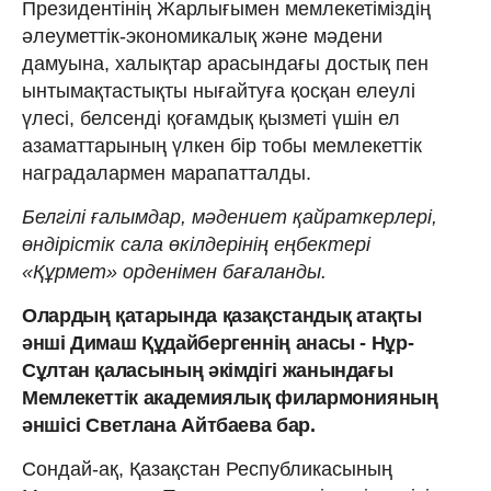
Президентінің Жарлығымен мемлекетіміздің
әлеуметтік-экономикалық және мәдени
дамуына, халықтар арасындағы достық пен
ынтымақтастықты нығайтуға қосқан елеулі
үлесі, белсенді қоғамдық қызметі үшін ел
азаматтарының үлкен бір тобы мемлекеттік
наградалармен марапатталды.
Белгілі ғалымдар, мәдениет қайраткерлері,
өндірістік сала өкілдерінің еңбектері
«Құрмет» орденімен бағаланды.
Олардың қатарында қазақстандық атақты
әнші Димаш Құдайбергеннің анасы - Нұр-
Сұлтан қаласының әкімдігі жанындағы
Мемлекеттік академиялық филармонияның
әншісі Светлана Айтбаева бар.
Сондай-ақ, Қазақстан Республикасының