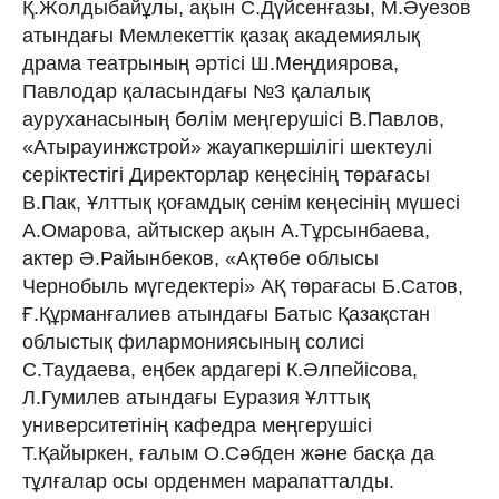
Қ.Жолдыбайұлы, ақын С.Дүйсенғазы, М.Әуезов
атындағы Мемлекеттік қазақ академиялық
драма театрының әртісі Ш.Меңдиярова,
Павлодар қаласындағы №3 қалалық
ауруханасының бөлім меңгерушісі В.Павлов,
«Атырауинжстрой» жауапкершілігі шектеулі
серіктестігі Директорлар кеңесінің төрағасы
В.Пак, Ұлттық қоғамдық сенім кеңесінің мүшесі
А.Омарова, айтыскер ақын А.Тұрсынбаева,
актер Ә.Райынбеков, «Ақтөбе облысы
Чернобыль мүгедектері» АҚ төрағасы Б.Сатов,
Ғ.Құрманғалиев атындағы Батыс Қазақстан
облыстық филармониясының солисі
С.Таудаева, еңбек ардагері К.Әлпейісова,
Л.Гумилев атындағы Еуразия Ұлттық
университетінің кафедра меңгерушісі
Т.Қайыркен, ғалым О.Сәбден және басқа да
тұлғалар осы орденмен марапатталды.