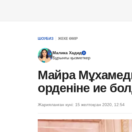
ШОУБИЗ
ЖЕКЕ ӨМІР
Малика Хадид
Бұрынғы қызметкер
Майра Мұхамед
орденіне ие бо
Жарияланған күні:
15 желтоқсан 2020, 12:54