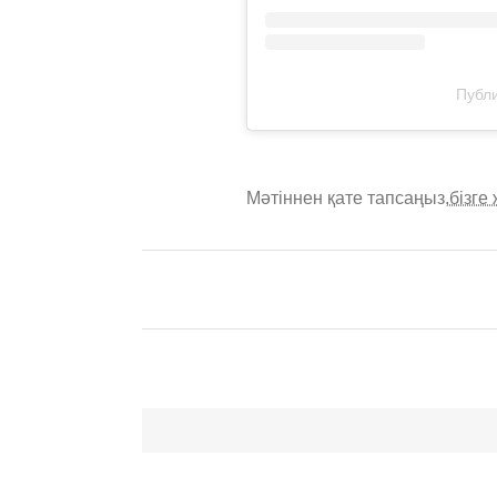
Публи
Мәтіннен қате тапсаңыз,
бізге