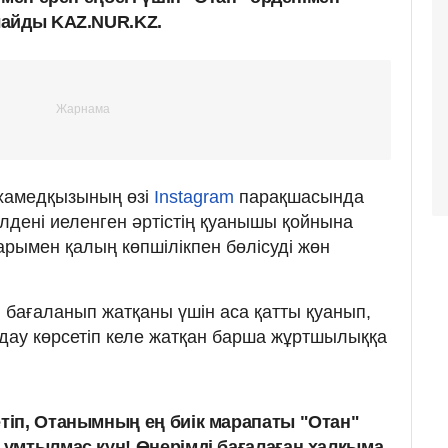
лайды KAZ.NUR.KZ.
хамедқызының өзі
Instagram
парақшасында
үлдені иеленген әртістің қуанышы қойнына
арымен қалың көпшілікпен бөлісуді жөн
бағаланып жатқаны үшін аса қатты қуанып,
лдау көрсетіп келе жатқан барша жұртшылыққа
етіп, Отанымның ең биік марапаты "Отан"
 ұмтылмас күн! Өнерімді бағалаған халқыма,