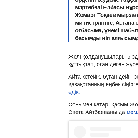
мәртебелі Елбасы Нұрс
Жомарт Тоқаев мырзаға
министрлігіне, Астана 
отбасыма, үнемі шаб
басымды иіп алғысымды
Желі қолданушылары бірд
құттықтап, оған деген жү
Айта кетейік, бұған дейін
Қазақстанның еңбек сіңірг
едік.
Cонымен қатар, Қасым-Жо
Света Айтбаеваны да
мем