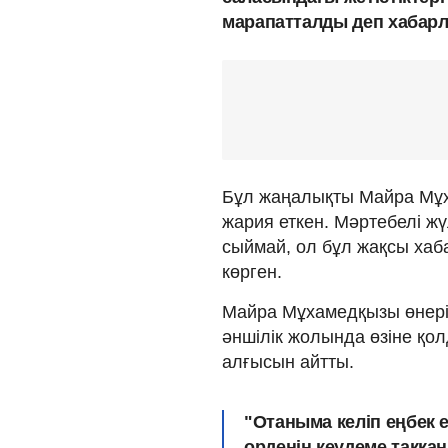
марапатталды деп хабар
Бұл жаңалықты Майра Мұ
жария еткен. Мәртебелі ж
сыймай, ол бұл жақсы хаб
көрген.
Майра Мұхамедқызы өнері 
әншілік жолында өзіне қо
алғысын айтты.
"Отаныма келіп еңбек 
орденін кеудеме таққан