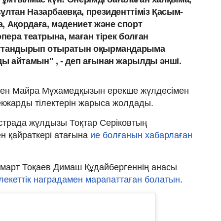
ұлтан Назарбаевқа, президенттіміз Қасым-
, Ақордаға, мәдениет және спорт
опера театрына, маған тірек болған
ыттандырып отыратын оқырмандарыма
 айтамын" , - деп ағынан жарылды әнші.
ен Майра Мұхамедқызын ерекше жүлдесімен
рекжарды тілектерін жарыса жолдады.
 эстрада жұлдызы Тоқтар Серіковтың
ен қайраткері атағына
ие болғанын хабарлаған
март Тоқаев Димаш Құдайбергеннің анасы
лекеттік наградамен марапаттаған болатын
.