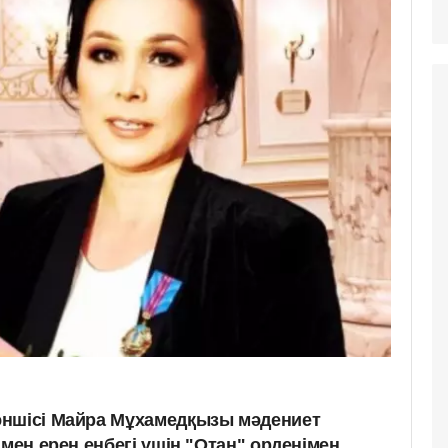
әншісі Майра Мұхамедқызы мәдениет
 мен ерен еңбегі үшін "Отан" орденімен