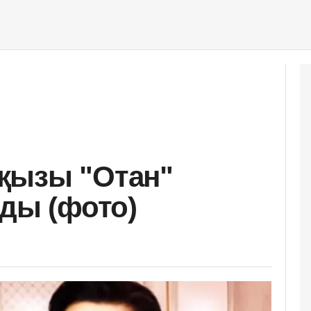
қызы "Отан"
лды (фото)