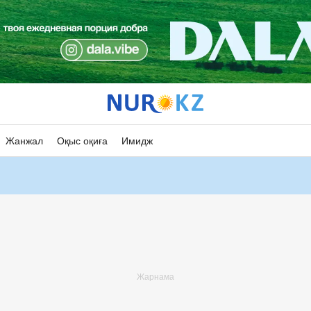
Жанжал
Оқыс оқиға
Имидж