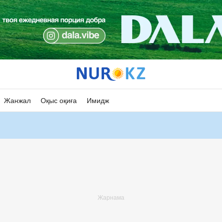
Жанжал
Оқыс оқиға
Имидж