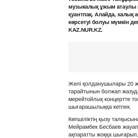
музыкалық ұжым атаулы кү
қуантпақ. Алайда, халық а
көрсетуі болуы мүмкін д
KAZ.NUR.KZ.
Желі қолданушылары 20 ж
тарайтынын болжап жазуда
мерейтойлық концертте то
шығарашылыққа кетпек.
Көпшіліктің қызу талқысын
Мейрамбек Бесбаев жауап 
ақпаратты жоққа шығарып,