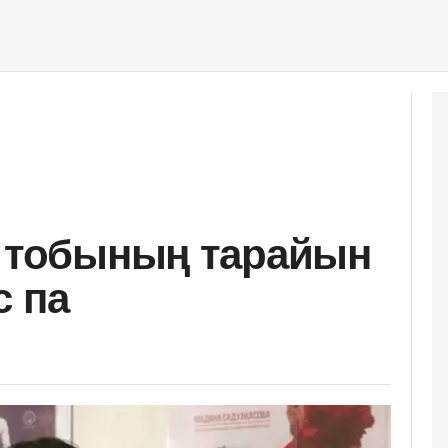
" тобының тарайын
с па