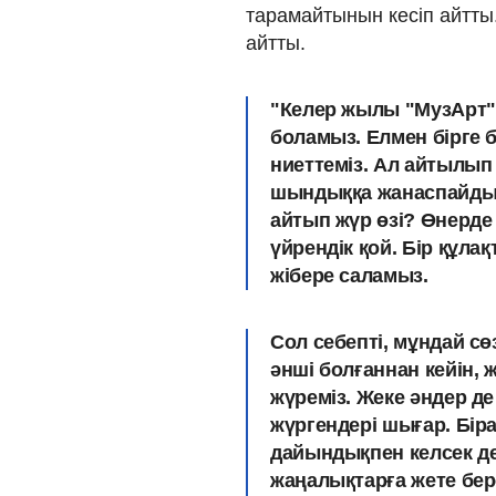
тарамайтынын кесіп айтты
айтты.
"Келер жылы "МузАрт"
боламыз. Елмен бірге
ниеттеміз. Ал айтылып
шындыққа жанаспайды. 
айтып жүр өзі? Өнерде
үйрендік қой. Бір құла
жібере саламыз.
Сол себепті, мұндай сө
әнші болғаннан кейін
жүреміз. Жеке әндер д
жүргендері шығар. Бір
дайындықпен келсек д
жаңалықтарға жете бер