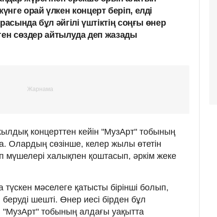
нге орай үлкен концерт беріп, елді
расында бұл әйгілі үштіктің соңғы өнер
еген сөздер айтылуда деп жазады
ылдық концерттен кейін "МузАрт" тобының
. Олардың сөзінше, келер жылы өтетін
п мүшелері халықпен қоштасып, әркім жеке
а түскен мәселеге қатысты бірінші болып,
беруді шешті. Өнер иесі бірден бұл
 "МузАрт" тобының алдағы уақытта