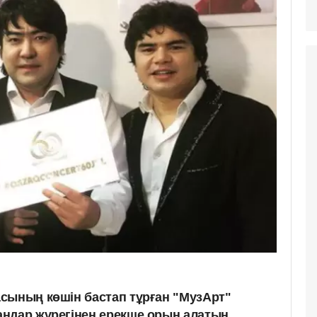
сының көшін бастап тұрған "МузАрт"
ндар жүрегінен ерекше орын алатын