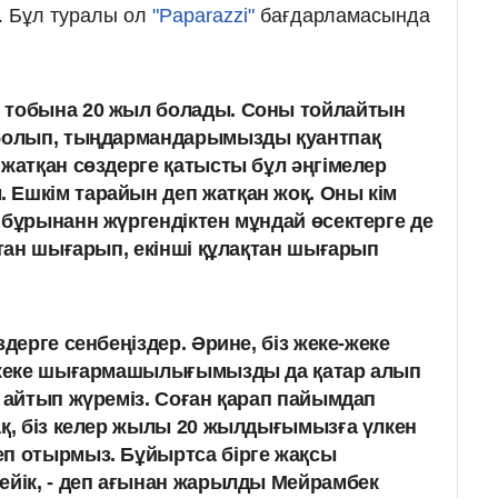
. Бұл туралы ол
"Paparazzi"
бағдарламасында
 тобына 20 жыл болады. Соны тойлайтын
 болып, тыңдармандарымызды қуантпақ
 жатқан сөздерге қатысты бұл әңгімелер
Ешкім тарайын деп жатқан жоқ. Оны кім
 бұрынанн жүргендіктен мұндай өсектерге де
қтан шығарып, екінші құлақтан шығарып
здерге сенбеңіздер. Әрине, біз жеке-жеке
, жеке шығармашылығымызды да қатар алып
е айтып жүреміз. Соған қарап пайымдап
ақ, біз келер жылы 20 жылдығымызға үлкен
еп отырмыз. Бұйыртса бірге жақсы
ейік, - деп ағынан жарылды Мейрамбек