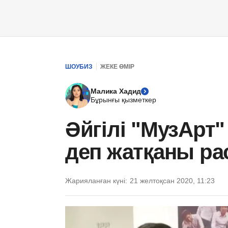
ШОУБИЗ
ЖЕКЕ ӨМІР
Малика Хадид
Бұрынғы қызметкер
Әйгілі "МузАрт
деп жатқаны ра
Жарияланған күні:
21 желтоқсан 2020, 11:23