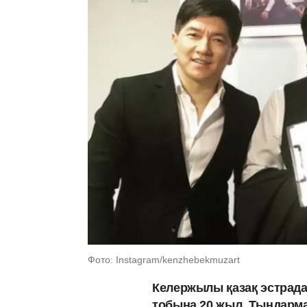
Фото: Instagram/kenzhebekmuzart
Келержылы қазақ эстрада
тобына 20 жыл. Тыңдарма