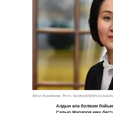
Айгүл Асанбаева. Фото: facebook/@elnura.kulue
Алдын ала болжам бойын
Садыр Жапаров көш баст