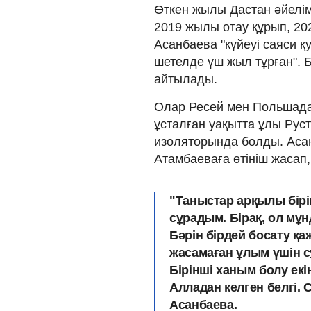
Өткен жылы Дастан әйелім
2019 жылы отау құрып, 20
Асанбаева "күйеуі саяси 
шетелде үш жыл тұрған". Б
айтылады.
Олар Ресей мен Польшада
ұсталған уақытта ұлы Рус
изоляторында болды. Асан
Атамбаеваға өтініш жасап,
"Таныстар арқылы бірі
сұрадым. Бірақ, ол мұ
Бәрін бірдей босату қа
жасамаған ұлым үшін сұ
Бірінші ханым болу екін
Алладан келген белгі. 
Асанбаева.