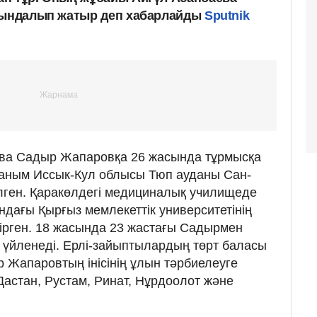
айындалып жатыр деп хабарлайды
Sputnik
ева Садыр Жапаровқа 26 жасында тұрмысқа
ханым Иссык-Кул облысы Тюп ауданы Сан-
лген. Қаракөлдегі медициналық училищеде
ндағы Қырғыз мемлекеттік университетінің
тірген. 18 жасында 23 жастағы Садырмен
 үйленеді. Ерлі-зайыптылардың төрт баласы
р Жапаровтың інісінің ұлын тәрбиелеуге
Дастан, Рустам, Ринат, Нұрдоолот және