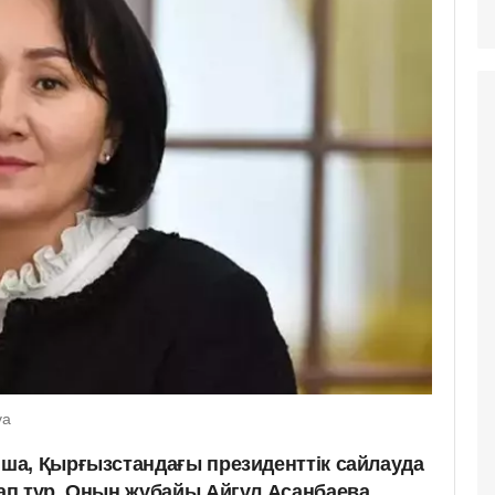
va
ша, Қырғызстандағы президенттік сайлауда
ап тұр. Оның жұбайы Айгүл Асанбаева