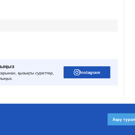
рыңыз
Instagram
тарынан, қызықты суреттер,
лыңыз.
Ақау тура