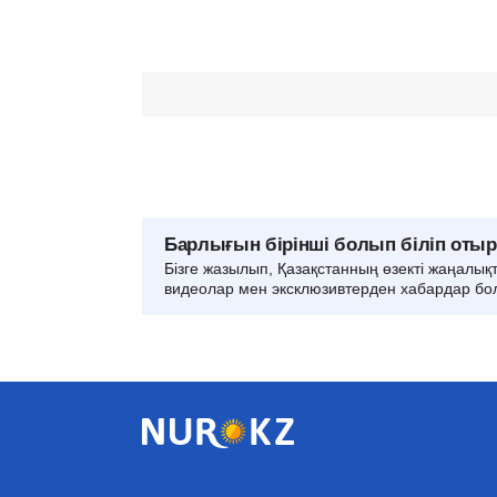
Барлығын бірінші болып біліп оты
Бізге жазылып, Қазақстанның өзекті жаңалық
видеолар мен эксклюзивтерден хабардар бо