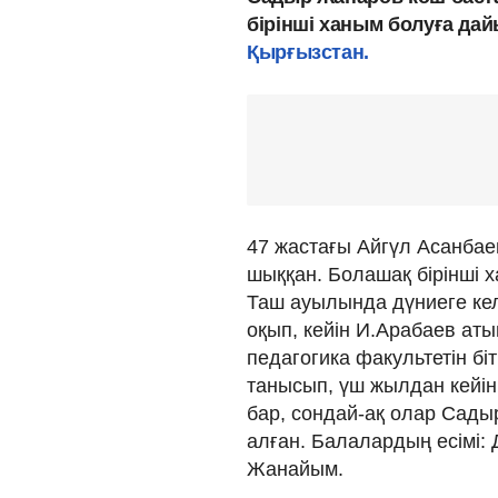
бірінші ханым болуға д
Қырғызстан.
47 жастағы Айгүл Асанба
шыққан. Болашақ бірінші 
Таш ауылында дүниеге ке
оқып, кейін И.Арабаев аты
педагогика факультетін бі
танысып, үш жылдан кейін
бар, сондай-ақ олар Сады
алған. Балалардың есімі: 
Жанайым.