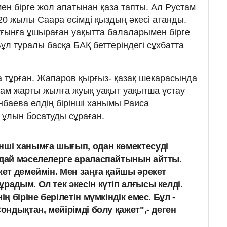
ен бірге жол апатынан қаза тапты. Ал Рустам
20 жылы Саара есімді қыздың әкесі атанды.
қуғынға ұшыраған уақытта балаларымен бірге
ұл туралы басқа БАҚ беттеріндегі сұхбатта
 тұрған. Жапаров қырғыз- қазақ шекарасында
там жарты жылға жуық уақыт уақытша ұстау
баева елдің бірінші ханымы Раиса
 ұлын босатуды сұраған.
нші ханымға шығып, одан көмектесуді
ндай мәселелерге араласпайтынын айтты.
жет демеймін. Мен заңға қайшы әрекет
радым. Ол тек әкесін күтіп алғысы келді.
ің біріне берілетін мүмкіндік емес. Бұл -
Сондықтан, мейірімді болу қажет",- деген