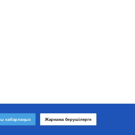
лы хабарлаңыз
Жарнама берушілерге