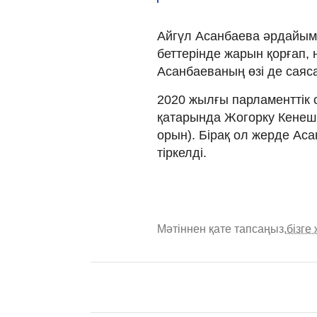
Айгүл Асанбаева әрдайым к
беттерінде жарын қорғап,
Асанбаеваның өзі де саяс
2020 жылғы парламенттік 
қатарында Жогорку Кенеш д
орын). Бірақ ол жерде Ас
тіркелді.
Мәтіннен қате тапсаңыз,
бізге