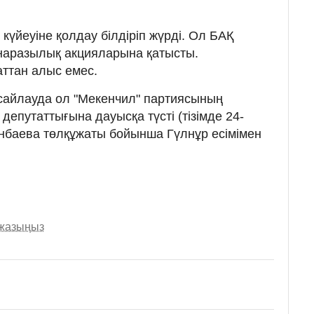
үйеуіне қолдау білдіріп жүрді. Ол БАҚ
 наразылық акцияларына қатысты.
аттан алыс емес.
сайлауда ол "Мекенчил" партиясының
епутаттығына дауысқа түсті (тізімде 24-
анбаева төлқұжаты бойынша Гүлнұр есімімен
 жазыңыз