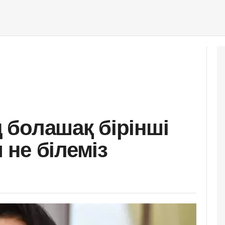
болашақ бірінші
не білеміз