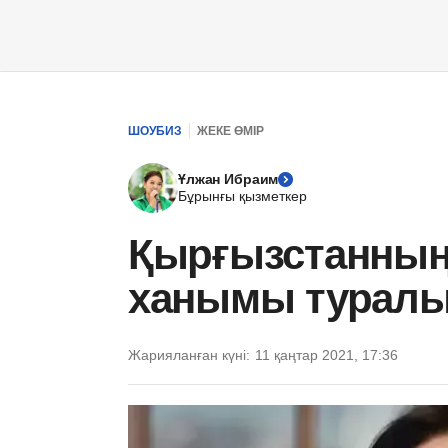
ШОУБИЗ
ЖЕКЕ ӨМІР
Ұлжан Ибраим
Бұрынғы қызметкер
Қырғызстанның 
ханымы туралы 
Жарияланған күні:
11 қаңтар 2021, 17:36