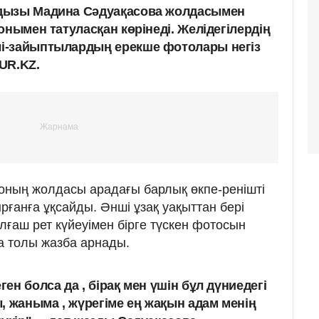
дызы Мадина Сәдуақасова жолдасымен
онымен татуласқан көрінеді. Желідегілердің
і-зайыптылардың ерекше фотолары негіз
UR.KZ.
оның жолдасы арадағы барлық өкпе-ренішті
рғанға ұқсайды. Әнші ұзақ уақыттан бері
ғаш рет күйеуімен бірге түскен фотосын
а толы жазба арнады.
ген болса да , бірақ мен үшін бұл дүниедегі
, жаныма , жүрегіме ең жақын адам менің