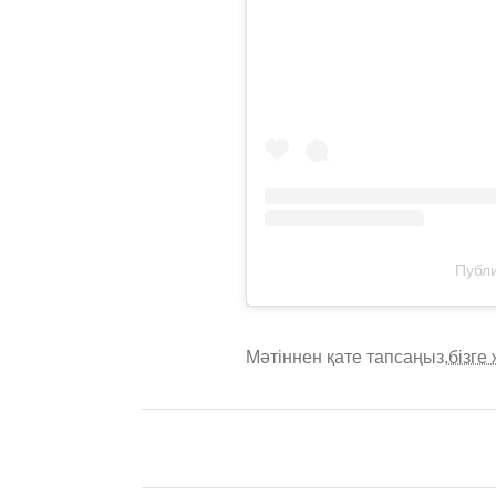
Публи
Мәтіннен қате тапсаңыз,
бізге