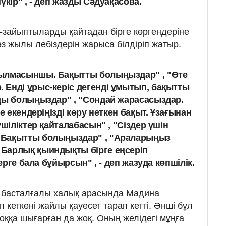
үкір" , - деп жазды Сәдуақасова.
зайыптыларды қайтадан бірге көргендеріне
өз жылы лебіздерін жарыса білдіріп жатыр.
ылмасыншы. Бақытты болыңыздар" , "Өте
Енді ұрыс-керіс дегенді ұмытып, бақытты
ды болыңыздар" , "Сондай жарасасыздар.
е екендеріңізді көру неткен бақыт. Ұзағынан
ушіліктер қайталабасын" , "Сіздер үшін
 Бақытты болыңыздар" , "Араларыңыз
Барлық қыиндықты бірге еңсеріп
дерге бала бұйырсын" , - деп жазуда көпшілік.
я басталғалы халық арасында Мадина
кеткені жайлы қауесет тарап кетті. Әнші бұл
оққа шығарған да жоқ. Оның желідегі мұңға