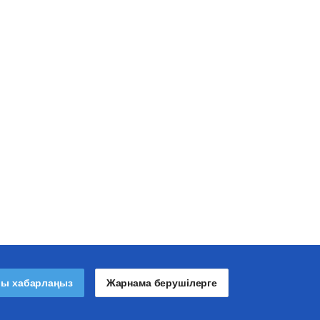
лы хабарлаңыз
Жарнама берушілерге