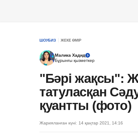
ШОУБИЗ
ЖЕКЕ ӨМІР
Малика Хадид
Бұрынғы қызметкер
"Бәрі жақсы":
татуласқан Сәду
қуантты (фото)
Жарияланған күні:
14 қаңтар 2021, 14:16