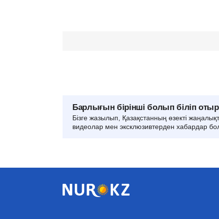
Барлығын бірінші болып біліп оты
Бізге жазылып, Қазақстанның өзекті жаңалық
видеолар мен эксклюзивтерден хабардар бо