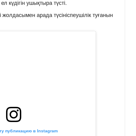
ел күдігін ушықтыра түсті.
і жолдасымен арада түсініспеушілік туғанын
ту публикацию в Instagram