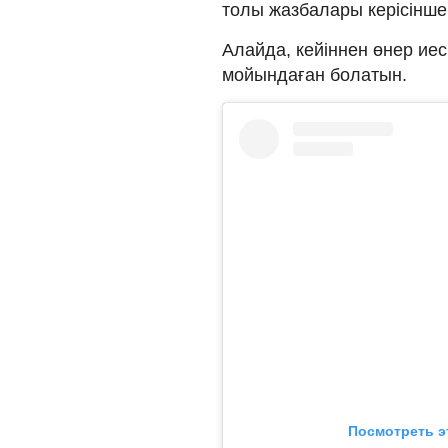
толы жазбалары керісінше 
Алайда, кейіннен өнер иес
мойындаған болатын.
Посмотреть э