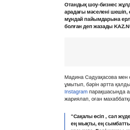
Отандық шоу-бизнес жұл
арадағы мәселені шешіп, 
мұндай пайымдарына ерл
болған деп жазады KAZ.N
Мадина Сәдуақасова мен 
ұмытып, бәрін артта қалды
Instagram
парақшасында ал
жариялап, оған махаббатқ
"Сақалы өсіп , сәл жүде
ең мықты, ең сымбатты