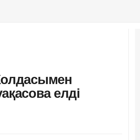
 Жолдасымен
ақасова елді