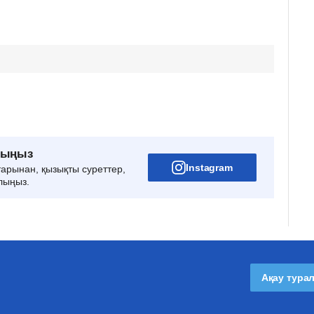
рыңыз
Instagram
тарынан, қызықты суреттер,
лыңыз.
Ақау тура