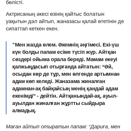
бөлісті.
Актрисаның әкесі өзінің қайтыс болатын
уақытын дәл айтып, жаназасы қалай өтетінін де
сипаттап кеткен екен.
"Мен жазда өлем. Әкемнің әңгімесі. Екі-үш
күн болды папам есіме түсіп жүр. Айтқан
сөздері ойыма орала береді. Мамам екеуі
қалжыңдасып отырғанда айтатын: “Әй,
осыдан көр де тұр, мен өлгенде артымнан
адам көп келеді. Жаназама жиналған
адамнан-ақ байқайсың менің қандай адам
екенімді” - дейтін. Айтқанындай-ақ, ауыл-
ауылдан жиналған жұртты сыйдыра
алмадық.
Маған айтып отыратын папам: “Дариға, мен