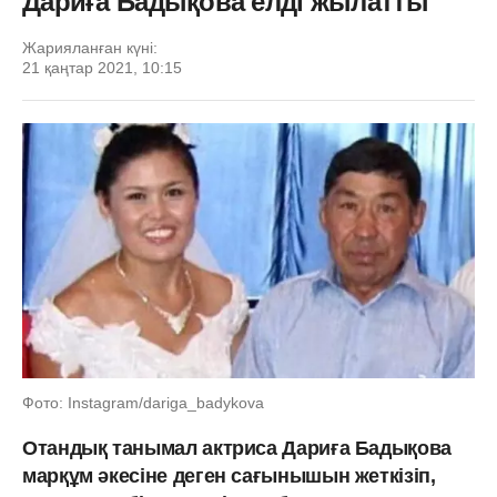
Дариға Бадықова елді жылатты
Жарияланған күні:
21 қаңтар 2021, 10:15
Фото: Instagram/dariga_badykova
Отандық танымал актриса Дариға Бадықова
марқұм әкесіне деген сағынышын жеткізіп,