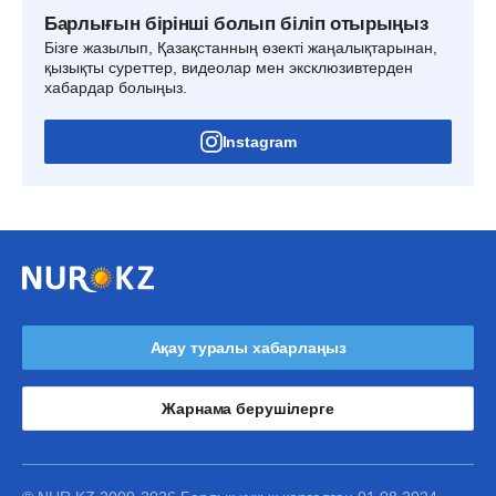
Барлығын бірінші болып біліп отырыңыз
Бізге жазылып, Қазақстанның өзекті жаңалықтарынан,
қызықты суреттер, видеолар мен эксклюзивтерден
хабардар болыңыз.
Instagram
Ақау туралы хабарлаңыз
Жарнама берушілерге