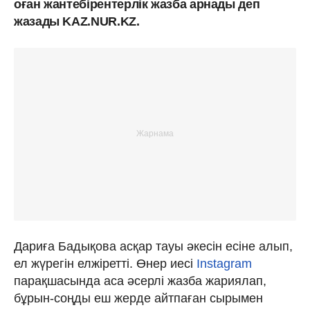
оған жантебірентерлік жазба арнады деп
жазады KAZ.NUR.KZ.
Дариға Бадықова асқар тауы әкесін есіне алып,
ел жүрегін елжіретті. Өнер иесі
Instagram
парақшасында аса әсерлі жазба жариялап,
бұрын-соңды еш жерде айтпаған сырымен