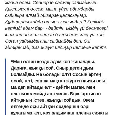
жазда өлем. Сендерге салмақ салмаймын.
Қыстыгүні өлсем, мына үйге адамдарды
сыйдыра алмай әбігерге қаласыңдар.
Құдаларды қайда отырғызасыңдар!? Келімді-
кетімді адам бар” - дейтін. Біздің үй бөлмелері
кішкентай-кішкентай баяғы немістің үйі ғой.
Соған уайымдағаны сыймайды деп. Өзі
айтқандай, жаздыгүні шіліңгір шілдеде кетті.
“Мен өлген кезде адам көп жиналады.
Дариға, жылқы сой. Сиыр деген дым
болмайды. Не болады ол?! Сосын ертең
ооой, тегі, сонша мақтап жүрген қызы осы
ма деп айтады ел” - дейтін маған. Мен
елегім келмейді әңгімесін. Бірқ, артынан
айтқанын істеп, жылқы сойдық. Әкем
өлгенде осы айтқан сөздерінің бәрі
құлағыма кеп, көз алдымнан пленка сияқты