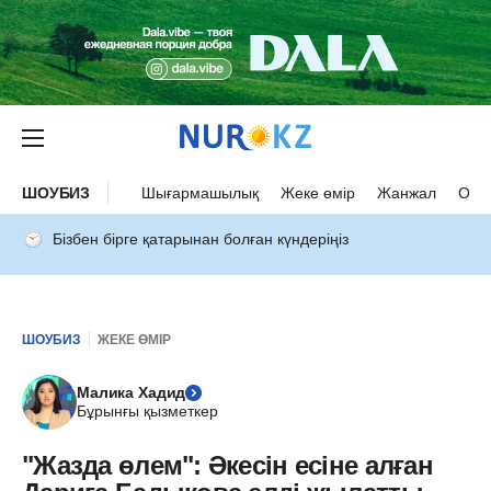
ШОУБИЗ
Шығармашылық
Жеке өмір
Жанжал
Оқыс
Бізбен бірге қатарынан болған күндеріңіз
ШОУБИЗ
ЖЕКЕ ӨМІР
Малика Хадид
Бұрынғы қызметкер
"Жазда өлем": Әкесін есіне алған