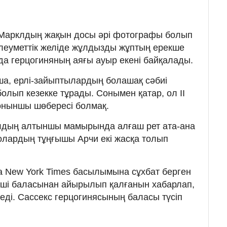
 Марклдың жақын досы әрі фотографы болып
леуметтік желіде жұлдызды жұптың ерекше
ода герцогиняның аяғы ауыр екені байқалады.
а, ерлі-зайыптылардың болашақ сәбиі
болып кезекке тұрады. Сонымен қатар, ол II
ныншы шөбересі болмақ.
лдың алтыншы мамырында алғаш рет ата-ана
 олардың тұңғышы Арчи екі жасқа толып
 New York Times басылымына сұхбат берген
нші баласынан айырылып қалғанын хабарлап,
 еді. Сассекс герцогинясының баласы түсіп