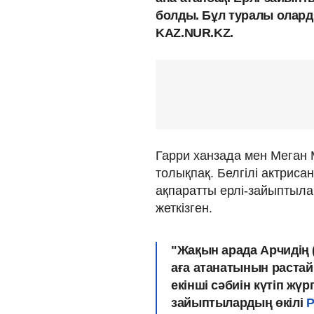
болды. Бұл туралы олард
KAZ.NUR.KZ.
Гарри ханзада мен Меган 
толықпақ. Белгілі актриса
ақпаратты ерлі-зайыптылар
жеткізген.
"Жақын арада Арчидің 
аға атанатынын растай
екінші сәбиін күтіп жүр
зайыптылардың өкілі
P