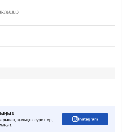
 жазыңыз
рыңыз
Instagram
тарынан, қызықты суреттер,
лыңыз.