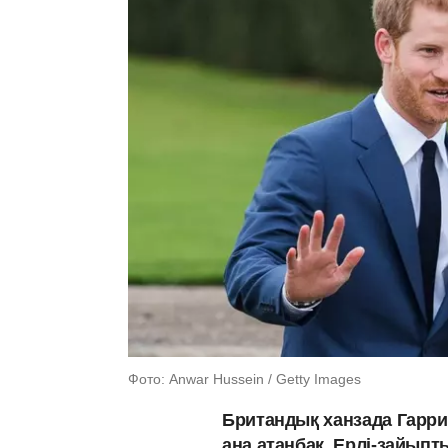
Фото: Anwar Hussein / Getty Images
Британдық ханзада Гарри
ана атанбақ. Ерлі-зайыпты