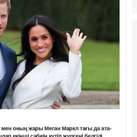
 мен оның жары Меган Маркл тағы да ата-
лар екінші сәбиін күтіп жүргені белгілі