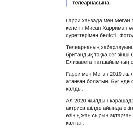
телеарнасына.
Гарри ханзада мен Меган
келетін Мисан Харриман ә
суреттерімен бөлісті. Фот
Телеарнаның хабарлауынш
британдық таққа сегізінші 
Елизавета патшайымның о
Гарри мен Меган 2019 жы
атанған болатын. Бүгінде
қалды.
Ал 2020 жылдың қарашада
актриса шілде айында екі
өзінің жан сырын ақтарған
қалған.