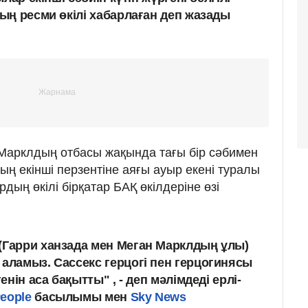
ың ресми өкілі хабарлаған деп жазады
Марклдың отбасы жақында тағы бір сәбимен
ның екінші перзентіне аяғы ауыр екені туралы
дың өкілі бірқатар БАҚ өкілдеріне өзі
(Гарри ханзада мен Меган Марклдың ұлы)
 аламыз. Сассекс герцогі пен герцогинясы
генін аса бақытты" , - деп мәлімдеді ерлі-
eople
басылымы мен
Sky News