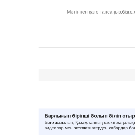
Мәтіннен қате тапсаңыз,
бізге
Барлығын бірінші болып біліп оты
Бізге жазылып, Қазақстанның өзекті жаңалық
видеолар мен эксклюзивтерден хабардар бо