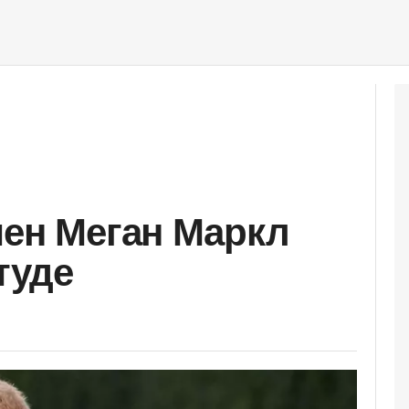
мен Меган Маркл
туде