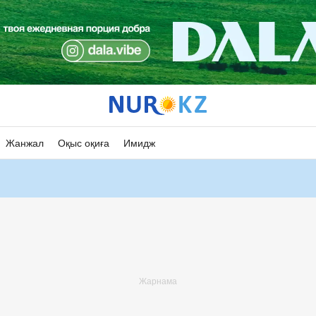
Жанжал
Оқыс оқиға
Имидж