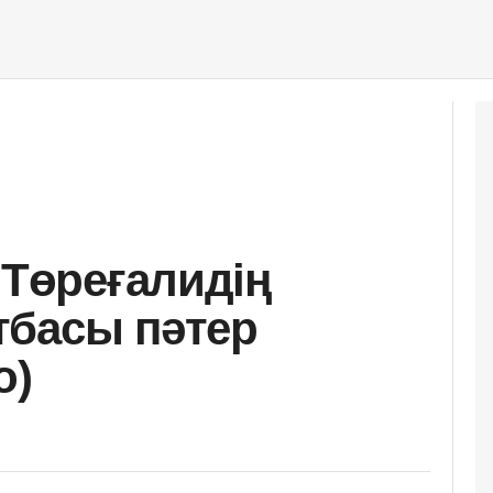
 Төреғалидің
тбасы пәтер
о)