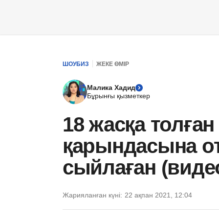
ШОУБИЗ
ЖЕКЕ ӨМІР
Малика Хадид
Бұрынғы қызметкер
18 жасқа толған
қарындасына о
сыйлаған (виде
Жарияланған күні:
22 ақпан 2021, 12:04