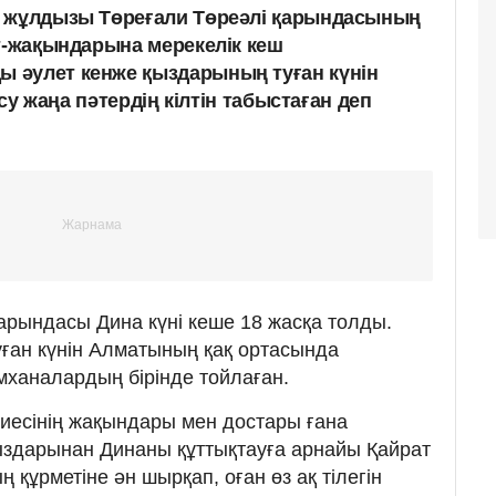
с жұлдызы Төреғали Төреәлі қарындасының
ет-жақындарына мерекелік кеш
 әулет кенже қыздарының туған күнін
 су жаңа пәтердің кілтін табыстаған деп
қарындасы Дина күні кеше 18 жасқа толды.
ған күнін Алматының қақ ортасында
ханалардың бірінде тойлаған.
 иесінің жақындары мен достары ғана
здарынан Динаны құттықтауға арнайы Қайрат
 құрметіне ән шырқап, оған өз ақ тілегін