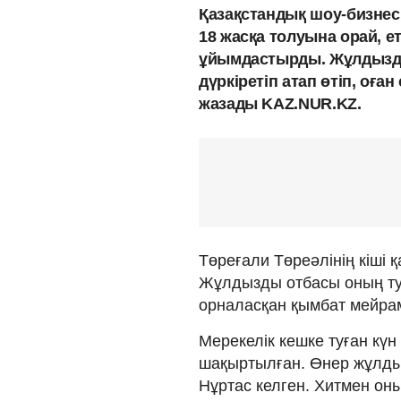
Қазақстандық шоу-бизне
18 жасқа толуына орай, 
ұйымдастырды. Жұлдызды
дүркіретіп атап өтіп, оған
жазады KAZ.NUR.KZ.
Төреғали Төреәлінің кіші 
Жұлдызды отбасы оның ту
орналасқан қымбат мейрам
Мерекелік кешке туған күн
шақыртылған. Өнер жұлды
Нұртас келген. Хитмен оның