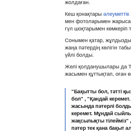
жолдаған.
Кеш қонақтары
әлеуметтік
мен фотоларымен жарыса бө
гүл шоқтарымен көмкеріп 
Сонымен қатар, жұлдызды 
жаңа пәтердің көлігін таб
үйлі болды.
Желі қолданушылары да Т
жасымен құттықтап, оған ө
"Бақытты бол, тәтті қы
бол" , "Қандай керемет.
жасында пәтерлі болды
керемет. Мұндай сыйлық
жақсылықты тілейміз" 
пәтер тек қана бақыт ал