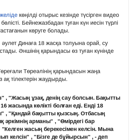
 желіде
көңілді отырыс кезінде түсірген видео
лісті. Бейнежазбадан туған күн иесін түрлі
тастағанын көруге болады.
әулет Динаға 18 жасқа толуына орай, су
ыстады. Әншінің қарындасы өз туған күнінде
өреғали Төреәлінің қарындасын жаңа
з ақ тілектерін жаудырды.
з" , "Жасың ұзақ, денің сау болсын. Бақытты
 16 жасында көлікті болған еді. Енді 18
" , "Қандай бақытты қызсың. Отбасың
 әркімнің арманы" , "Өмірдегі бар
, "Келген жасың берекесімен келсін. Мына
ып келсін" , "Бізге де бұйырсын" , - деп