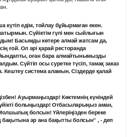
ан.
а күтіп едім, тойлау бұйырмаған екен.
атырмын. Сүйіктім гүлі мен сыйлығын
дым! Басымды көтере алмай жатсам да,
сің ғой. Ол әрі қарай ресторанда
йындапты, оған бара алмайтынымызды
алдым. Сүйтіп осы суретке түсіп, тамақ заказ
. Кештеу система аламын. Сіздерде қалай
ізбен! Ауырмаңыздар! Көктемнің күніндей
үйікті болыңыздар! Отбасыларыңыз аман,
 Молшылық болсын! Үйлеріңізден береке
 бақытына әр ана бақытты болсын" , - деп