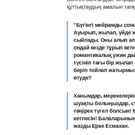
құттықтаудың амалын тапқ
"Бүгінгі мейрамды сонш
Ауырып, жылап, үйде ж
сыйлады. Оны алып ал
ондай кезде тұрып кете
романтикалық ужин да
түсініп тағы бір жылап 
беріп тойлап жатырмыз
өтуде?
Ханымдар, мерекелерің
шуақты болыңыздар, с
төңірек түгел болсын!
кетпесін! Балаларының
жазды Ерке Есмахан.