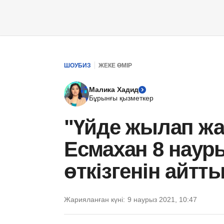
ШОУБИЗ
ЖЕКЕ ӨМІР
Малика Хадид
Бұрынғы қызметкер
"Үйде жылап ж
Есмахан 8 наур
өткізгенін айтт
Жарияланған күні:
9 наурыз 2021, 10:47