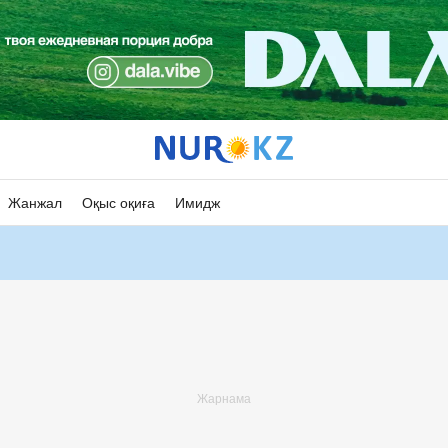
Жанжал
Оқыс оқиға
Имидж