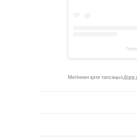
Публи
Мәтіннен қате тапсаңыз,
бізге