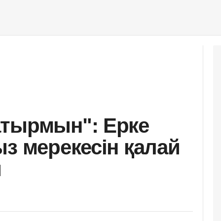
атырмын": Ерке
ыз мерекесін қалай
ы