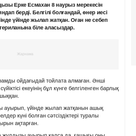
ызы Ерке Есмахан 8 наурыз мерекесін
яндап берді. Белгілі болғандай, өнер иесі
нде үйінде жылап жатқан. Оған не себеп
териланына біле аласыздар.
рамды ойдағыдай тойлата алмаған. Әнші
үйіктісі екеуінің бұл күнге белгіленген барлық
шыққан.
тты ауырып, үйінде жылап жатқанын ашық
лдер күні болған сәтсіздіктері туралы
ырын ақтарған.
да жұлдызы ауырып қалса да, ғашығы оны