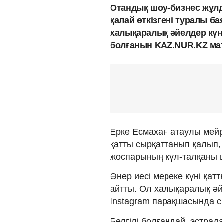
Отандық шоу-бизнес жұлд
қалай өткізгені туралы ба
халықаралық әйелдер күні
болғанын KAZ.NUR.KZ ма
Ерке Есмахан атаулы мей
қатты сырқаттанып қалып, с
жоспарының күл-талқаны 
Өнер иесі мереке күні қа
айтты. Ол халықаралық әйе
Instagram парақшасында с
Белгілі болғандай, эстра