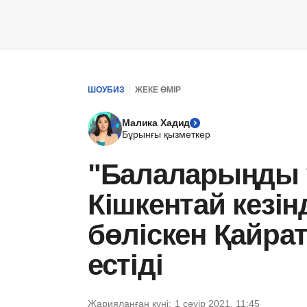
ШОУБИЗ
ЖЕКЕ ӨМІР
Малика Хадид
Бұрынғы қызметкер
"Балаларыңды ү
Кішкентай кезін
бөліскен Қайрат
естіді
Жарияланған күні:
1 сәуір 2021, 11:45