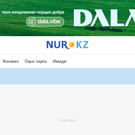
Жанжал
Оқыс оқиға
Имидж