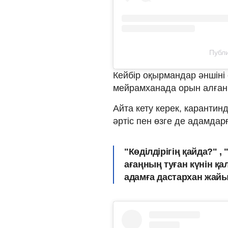
Публи
Кейбір оқырмандар әншіні
мейрамханада орын алған
Айта кету керек, карантин
әртіс пен өзге де адамда
"Көділдірігің қайда?" , 
ағаңның туған күнін қа
адамға дастархан жайып