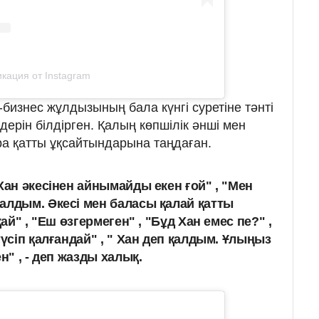
кация от Instagram
изнес жұлдызының бала күнгі суретіне тәнті
дерін білдірген. Қалың көпшілік әнші мен
ра қатты ұқсайтындарына таңдаған.
Хан әкесінен айнымайды екен ғой" , "Мен
алдым. Әкесі мен баласы қалай қатты
қай" , "Еш өзгермеген" , "Бұд Хан емес пе?" ,
түсіп қалғандай" , " Хан деп қалдым. Ұлыңыз
н" , - деп жазды халық.