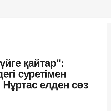
йге қайтар":
дегі суретімен
 Нұртас елден сөз