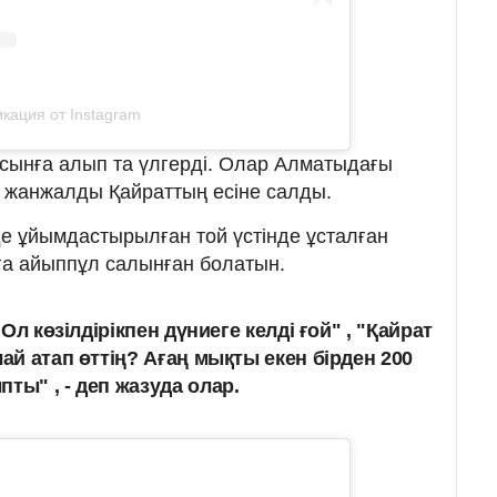
кация от Instagram
 сынға алып та үлгерді. Олар Алматыдағы
 жанжалды Қайраттың есіне салды.
де ұйымдастырылған той үстінде ұсталған
рға айыппұл салынған болатын.
"Ол көзілдірікпен дүниеге келді ғой" , "Қайрат
лай атап өттің? Ағаң мықты екен бірден 200
ты" , - деп жазуда олар.