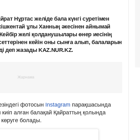
рат Нұртас желіде бала күнгі суретімен
ің кішкентай ұлы Ханның әкесінен айнымай
Кейбір желі қолданушылары өнер иесінің
еттерінен кейін оны сынға алып, балаларын
рді деп жазады KAZ.NUR.KZ.
кезіндегі фотосын
Instagram
парақшасында
м киіп алған балақай Қайраттың қолында
 көруге болады.