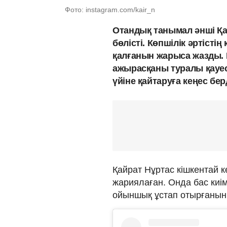
Фото: instagram.com/kair_n
Отандық танымал әнші Қай
бөлісті. Көпшілік әртіст
қалғанын жарыса жазды. 
ажырасқаны туралы қауес
үйіне қайтаруға кеңес бе
Қайрат Нұртас кішкентай 
жариялаған. Онда бас киі
ойыншық ұстап отырғанын