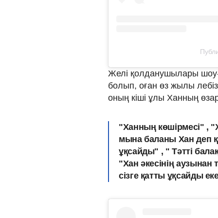
Публи
Желі қолданушылары шоу-б
болып, оған өз жылы лебіз
оның кіші ұлы Ханның өза
"Ханның көшірмесі" , "
мына баланы Хан деп қ
ұқсайды" , " Тәтті бала
"Хан әкесінің аузынан 
сізге қатты ұқсайды еке