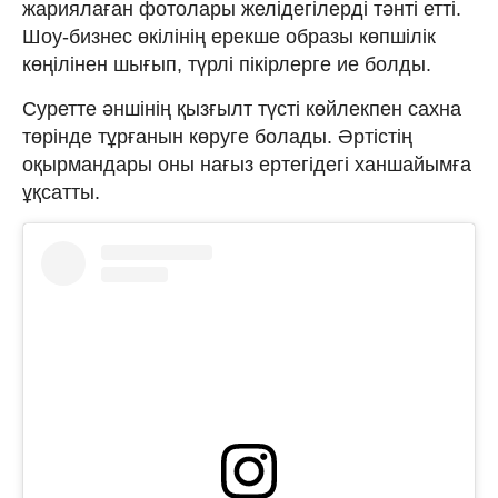
жариялаған фотолары желідегілерді тәнті етті.
Шоу-бизнес өкілінің ерекше образы көпшілік
көңілінен шығып, түрлі пікірлерге ие болды.
Суретте әншінің қызғылт түсті көйлекпен сахна
төрінде тұрғанын көруге болады. Әртістің
оқырмандары оны нағыз ертегідегі ханшайымға
ұқсатты.