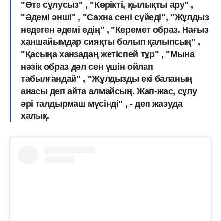
"Өте сұлусыз" , "Көрікті, қылықты ару" ,
"Әдемі әнші" , "Сахна сені сүйеді", "Жұлдыз
недеген әдемі едің" , "Керемет образ. Нағыз
ханшайымдар сияқты болып қалыпсың" ,
"Қасыңа ханзадаң жетіспей тұр" , "Мына
нәзік образ дәл сен үшін ойлап
табылғандай" , "Жұлдызды екі баланың
анасы деп айта алмайсың. Жап-жас, сұлу
әрі талдырмаш мүсінді" , - деп жазуда
халық.