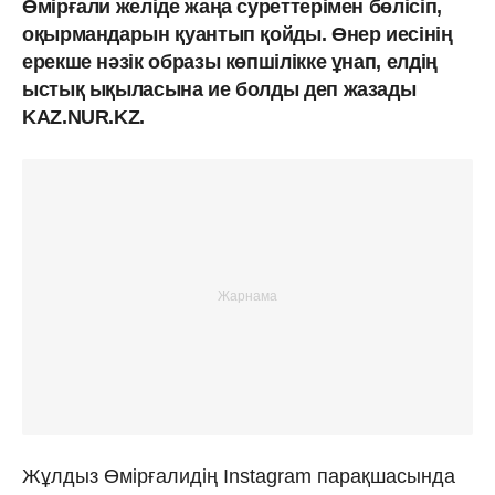
Өмірғали желіде жаңа суреттерімен бөлісіп,
оқырмандарын қуантып қойды. Өнер иесінің
ерекше нәзік образы көпшілікке ұнап, елдің
ыстық ықыласына ие болды деп жазады
KAZ.NUR.KZ.
Жұлдыз Өмірғалидің Instagram парақшасында