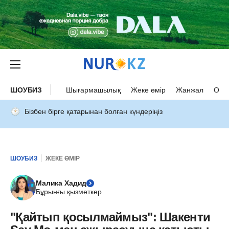
ШОУБИЗ
Шығармашылық
Жеке өмір
Жанжал
Оқыс
Бізбен бірге қатарынан болған күндеріңіз
ШОУБИЗ
ЖЕКЕ ӨМІР
Малика Хадид
Бұрынғы қызметкер
"Қайтып қосылмаймыз": Шакенти