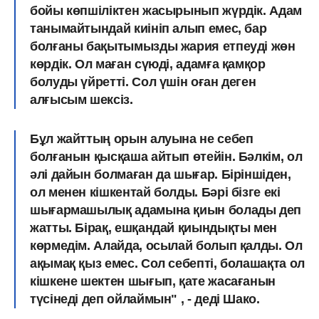
бойы көпшіліктен жасырынып жүрдік. Адам
танымайтындай киініп алып емес, бар
болғаны бақытымызды жария етпеуді жөн
көрдік. Ол маған сүюді, адамға қамқор
болуды үйретті. Сол үшін оған деген
алғысым шексіз.
Бұл жайттың орын алуына не себеп
болғанын қысқаша айтып өтейін. Бәлкім, ол
әлі дайын болмаған да шығар. Біріншіден,
ол менен кішкентай болды. Бәрі бізге екі
шығармашылық адамына қиын болады деп
жатты. Бірақ, ешқандай қиындықты мен
көрмедім. Алайда, осылай болып қалды. Ол
ақымақ қыз емес. Сол себепті, болашақта ол
кішкене шектен шығып, қате жасағанын
түсінеді деп ойлаймын" , - деді Шако.