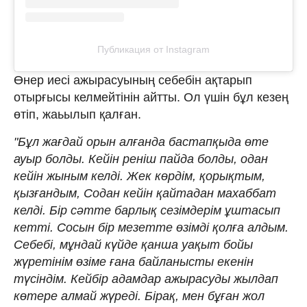
Публикация от Instagram
Өнер иесі ажырасуының себебін ақтарып
отырғысы келмейтінін айтты. Ол үшін бұл кезең
өтіп, жаьылып қалған.
"Бұл жағдай орын алғанда бастапқыда өте
ауыр болды. Кейін реніш пайда болды, одан
кейін жыным келді. Жек көрдім, қорықтым,
қызғандым, Содан кейін қайтадан махаббат
келді. Бір сәтте барлық сезімдерім ұштасып
кетті. Сосын бір мезетте өзімді қолға алдым.
Себебі, мұндай күйде қанша уақыт бойы
жүретінім өзіме ғана байланысты екенін
түсіндім. Кейбір адамдар ажырасуды жылдап
көтере алмай жүреді. Бірақ, мен бұған жол