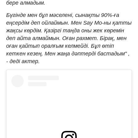
бере алмадым.
Бүгінде мен бұл мәселені, сынақты 90%-ға
еңсердім деп ойлаймын. Мен Say Mo-ны қатты
жақсы көрдім. Қазіргі таңда оны жек көремін
деп айта алмаймын. Оған рахмет. Бірақ, мен
оған қайтып оралғым келмейді. Бұл өтіп
кеткен кезең. Мен жаңа дәптерді бастадым" ,
- деді актер.