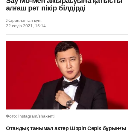
Say Mo-мен ажырасуына қатысты
алғаш рет пікір білдірді
Жарияланған күні:
22 сәуір 2021, 15:14
Фото: Instagram/shakentii
Отандық танымал актер Шәріп Серік бұрынғы