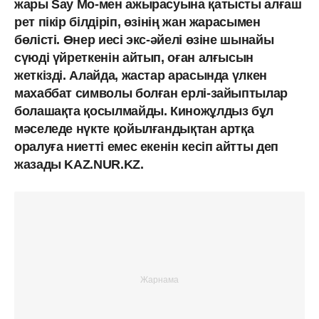
жары Say Mo-мен ажырасуына қатысты алғаш
рет пікір білдіріп, өзінің жан жарасымен
бөлісті. Өнер иесі экс-әйелі өзіне шынайы
сүюді үйреткенін айтып, оған алғысын
жеткізді. Алайда, жастар арасында үлкен
махаббат символы болған ерлі-зайыптылар
болашақта қосылмайды. Киножұлдыз бұл
мәселеде нүкте қойылғандықтан артқа
оралуға ниетті емес екенін кесіп айтты деп
жазады KAZ.NUR.KZ.