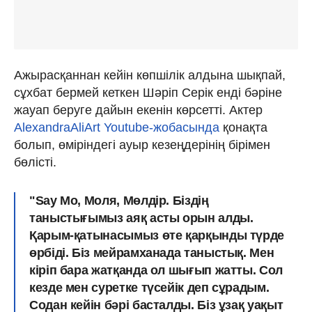
Ажырасқаннан кейін көпшілік алдына шықпай,
сұхбат бермей кеткен Шәріп Серік енді бәріне
жауап беруге дайын екенін көрсетті. Актер
AlexandraAliArt Youtube-жобасында
қонақта
болып, өміріндегі ауыр кезеңдерінің бірімен
бөлісті.
"Say Mo, Моля, Мөлдір. Біздің
таныстығымыз аяқ асты орын алды.
Қарым-қатынасымыз өте қарқынды түрде
өрбіді. Біз мейрамханада таныстық. Мен
кіріп бара жатқанда ол шығып жатты. Сол
кезде мен суретке түсейік деп сұрадым.
Содан кейін бәрі басталды. Біз ұзақ уақыт