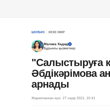
ШОУБИЗ
ЖЕКЕ ӨМІР
Малика Хадид
Бұрынғы қызметкер
"Салыстыруға 
Әбдікәрімова а
арнады
Жарияланған күні:
27 сәуір 2021, 10:41