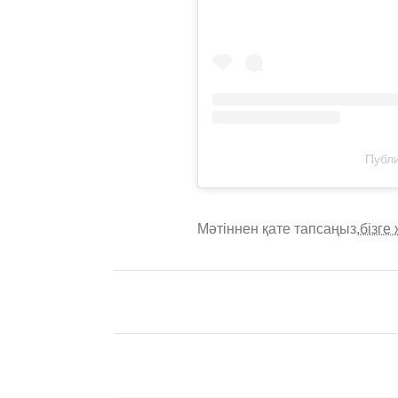
Публи
Мәтіннен қате тапсаңыз,
бізге