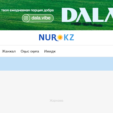
Жанжал
Оқыс оқиға
Имидж