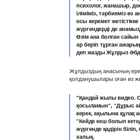
психолог, жанашыр, дос
іліміміз, тәрбиеміз өз
осы керемет жетістікке
жүргендерді де анамыз
Өзім ана болған сайын 
әр беріп тұрған ажары
деп жазды Жұлдыз Әбді
Жұлдыздың анасының ерек
қолданушылары оған өз жы
"Қандай жылы видео. О
қосыламын", "Дұрыс а
керек, ақылына құлақ а
"Кейде кеш болып кетед
жүргенде қадірін біліп
халық.