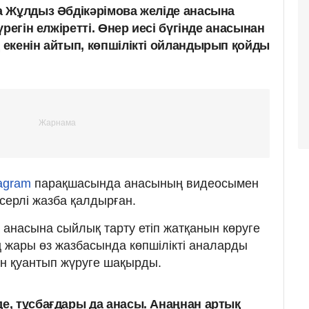
 Жұлдыз Әбдікәрімова желіде анасына
регін елжіретті. Өнер иесі бүгінде анасынан
екенін айтып, көпшілікті ойландырып қойды
tagram
парақшасында анасының видеосымен
әсерлі жазба қалдырған.
анасына сыйлық тарту етіп жатқанын көруге
 жары өз жазбасында көпшілікті аналарды
н қуантып жүруге шақырды.
де, тұсбағдары да анасы. Анаңнан артық