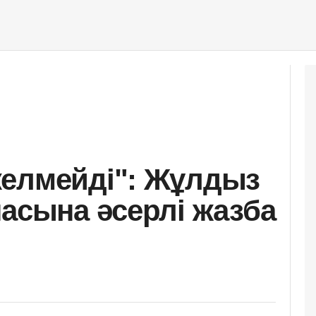
келмейді": Жұлдыз
насына әсерлі жазба