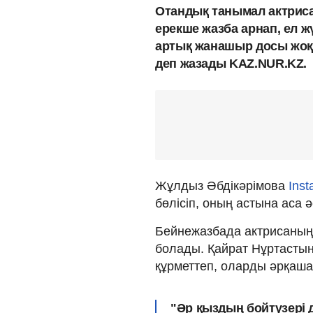
Отандық танымал актриса
ерекше жазба арнап, ел жү
артық жанашыр досы жоқ 
деп жазады KAZ.NUR.KZ.
Жұлдыз Әбдікәрімова
Ins
бөлісіп, оның астына аса 
Бейнежазбада актрисаның 
болады. Қайрат Нұртастың
құрметтеп, оларды әрқаша
"Әр қыздың бойтүзері 