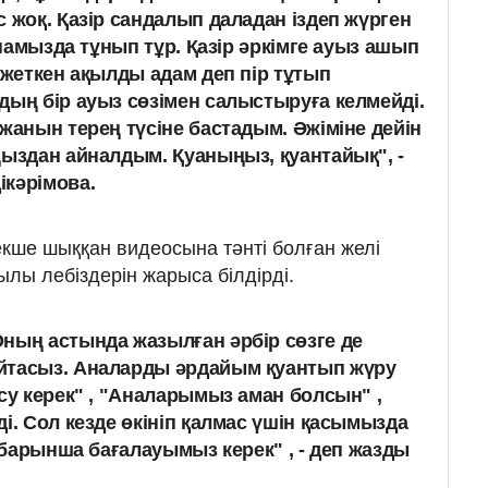
 жоқ. Қазір сандалып даладан іздеп жүрген
 анамызда тұнып тұр. Қазір әркімге ауыз ашып
 жеткен ақылды адам деп пір тұтып
дың бір ауыз сөзімен салыстыруға келмейді.
жанын терең түсіне бастадым. Әжіміне дейін
ңыздан айналдым. Қуаныңыз, қуантайық", -
кәрімова.
ше шыққан видеосына тәнті болған желі
лы лебіздерін жарыса білдірді.
ның астында жазылған әрбір сөзге де
йтасыз. Аналарды әрдайым қуантып жүру
су керек" , "Аналарымыз аман болсын" ,
і. Сол кезде өкініп қалмас үшін қасымызда
, барынша бағалауымыз керек" , - деп жазды