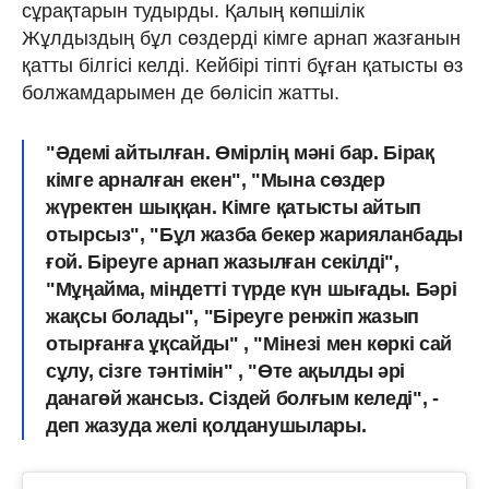
сұрақтарын тудырды. Қалың көпшілік
Жұлдыздың бұл сөздерді кімге арнап жазғанын
қатты білгісі келді. Кейбірі тіпті бұған қатысты өз
болжамдарымен де бөлісіп жатты.
"Әдемі айтылған. Өмірлің мәні бар. Бірақ
кімге арналған екен", "Мына сөздер
жүректен шыққан. Кімге қатысты айтып
отырсыз", "Бұл жазба бекер жарияланбады
ғой. Біреуге арнап жазылған секілді",
"Мұңайма, міндетті түрде күн шығады. Бәрі
жақсы болады", "Біреуге ренжіп жазып
отырғанға ұқсайды" , "Мінезі мен көркі сай
сұлу, сізге тәнтімін" , "Өте ақылды әрі
данагөй жансыз. Сіздей болғым келеді", -
деп жазуда желі қолданушылары.