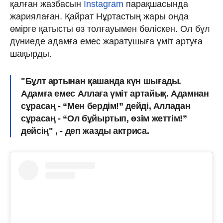
қалған жазбасын
Instagram
парақшасында
жариялаған. Қайрат Нұртастың жары онда
өмірге қатысты өз толғауымен бөліскен. Ол бұл
дүниеде адамға емес жаратушыға үміт артуға
шақырды.
"Бұлт артынан қашанда күн шығады.
Адамға емес Аллаға үміт артайық. Адамнан
сұрасаң - “Мен бердім!” дейді, Алладан
сұрасаң - “Ол бұйыртып, өзім жеттім!”
дейсің" , - деп жазды актриса.