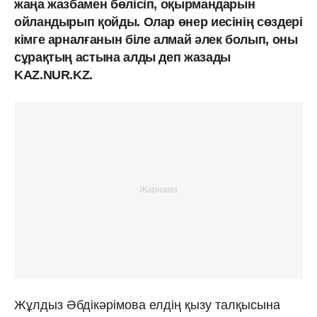
жаңа жазбамен бөлісіп, оқырмандарын
ойландырып қойды. Олар өнер иесінің сөздері
кімге арналғанын біле алмай әлек болып, оны
сұрақтың астына алды деп жазады
KAZ.NUR.KZ.
Жұлдыз Әбдікәрімова елдің қызу талқысына