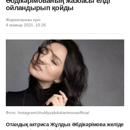
Әбдікәрімованың жазбасы елді
ойландырып қойды
Жарияланған күні:
4 мамыр 2021, 10:26
Фото: Instagram/zhuldyzabdukarimovaofficial
Отандық актриса Жұлдыз Әбдікәрімова желіде