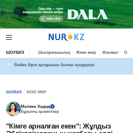
ШОУБИЗ
Шығармашылық
Жеке өмір
Жанжал
Оқыс
Бізбен бірге қатарынан болған күндеріңіз
ШОУБИЗ
ЖЕКЕ ӨМІР
Малика Хадид
Бұрынғы қызметкер
"Кімге арналған екен": Жұлдыз