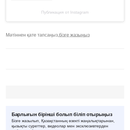
Публикация от Instagram
Мәтіннен қате тапсаңыз,
бізге жазыңыз
Барлығын бірінші болып біліп отырыңыз
Бізге жазылып, Қазақстанның өзекті жаңалықтарынан,
қызықты суреттер, видеолар мен эксклюзивтерден