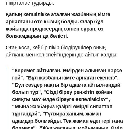
пікірталас тудырды.
Қалың көпшілікке аталған жазбаның кімге
арналғаны өте қызық болды. Олар бұл
жайында продюсердің өзінен сұрап, өз
болжамдарын да бөлісті.
Оған қоса, кейбір пікір білдірушілер оның
айтқанымен келіспейтіндерін де айтып қалды.
"Керемет айтылған. Өмірден алынған нәрсе
ғой", "Бұл жазбаны кімге арнаған екенсіз",
"Бұл сөздер нақты бір адамға айтылғандай
болып тұр", "Сізді біреу ренжітіп қойған
сияқты ма? Әлде біреуге өкпелімісіз?",
"Мына жазбаңыз қазіргі өмірді сипаттап
тұрғандай", "Гүлзира ханым, жаман
адамдар болмайды. Тек жаман әдеттері ғана
болмаса" , "Жүз жасаңыз, мойымаңыз. Өмір