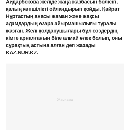
Айдарбекова желіде жаңа жазбасын бөлісіп,
қалың көпшілікті ойландырып қойды. Қайрат
Нұртастың анасы жаман және жақсы
адамдардың өзара айырмашылығы туралы
жазған. Желі қолданушылары бұл сөздердің
кімге арналғанын біле алмай әлек болып, оны
сұрақтың астына алған деп жазады
KAZ.NUR.KZ.