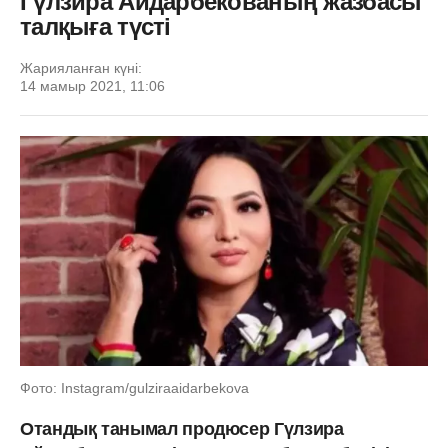
Гүлзира Айдарбекованың жазбасы
талқыға түсті
Жарияланған күні:
14 мамыр 2021, 11:06
Фото: Instagram/gulziraaidarbekova
Отандық танымал продюсер Гүлзира