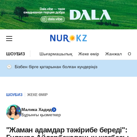
ШОУБИЗ
Шығармашылық
Жеке өмір
Жанжал
Оқыс
Бізбен бірге қатарынан болған күндеріңіз
ШОУБИЗ
ЖЕКЕ ӨМІР
Малика Хадид
Бұрынғы қызметкер
"Жаман адамдар тәжірибе береді":