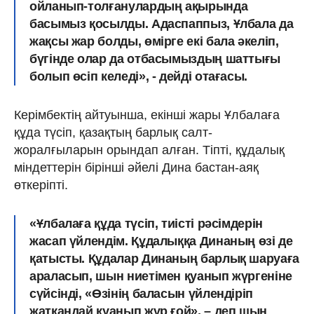
ойланып-толғанулардың ақырында
басымыз қосылды. Адаспаппыз, Ұлбала да
жақсы жар болды, өмірге екі бала әкеліп,
бүгінде олар да отбасымыздың шаттығы
болып өсіп келеді», - дейді отағасы.
Керімбектің айтуынша, екінші жары Ұлбалаға
құда түсіп, қазақтың барлық салт-
жоралғыларын орындап алған. Тіпті, құдалық
міндеттерін бірінші әйелі Дина бастан-аяқ
өткеріпті.
«Ұлбалаға құда түсіп, тиісті рәсімдерін
жасап үйлендім. Құдалыққа Динаның өзі де
қатысты. Құдалар Динаның барлық шаруаға
араласып, шын ниетімен қуанып жүргеніне
сүйсінді, «Өзінің баласын үйлендіріп
жатқандай қуанып жүр ғой», – деп шын