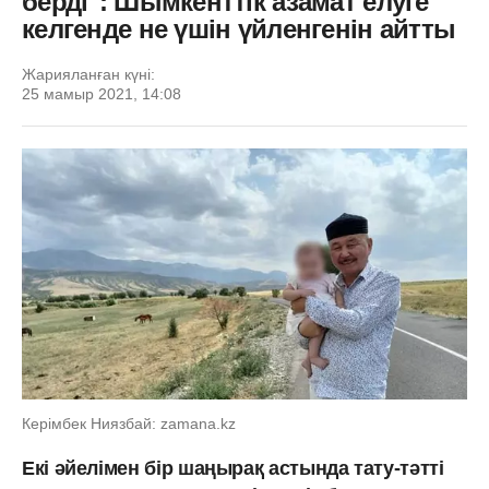
берді": Шымкенттік азамат елуге
келгенде не үшін үйленгенін айтты
Жарияланған күні:
25 мамыр 2021, 14:08
Керімбек Ниязбай: zamana.kz
Екі әйелімен бір шаңырақ астында тату-тәтті