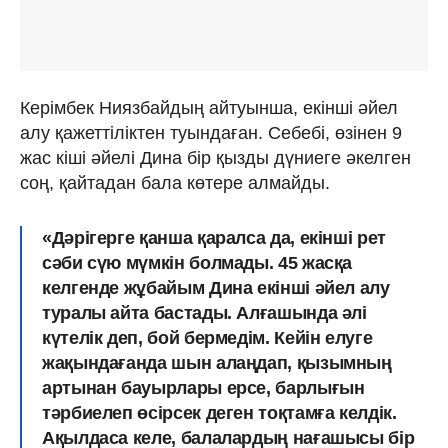
Керімбек Ниязбайдың айтуынша, екінші әйел
алу қажеттіліктен туындаған. Себебі, өзінен 9
жас кіші әйелі Дина бір қызды дүниеге әкелген
соң, қайтадан бала көтере алмайды.
«Дәрігерге қанша қаралса да, екінші рет
сәби сүю мүмкін болмады. 45 жасқа
келгенде жұбайым Дина екінші әйел алу
туралы айта бастады. Алғашында әлі
күтелік деп, бой бермедім. Кейін елуге
жақындағанда шын алаңдап, қызымның
артынан бауырлары ерсе, барлығын
тәрбиелеп өсірсек деген тоқтамға келдік.
Ақылдаса келе, балалардың нағашысы бір