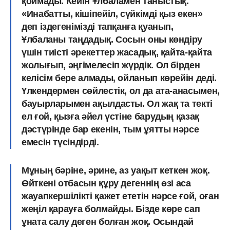
қоймады. Кейін Ұлбаламен таныстық.
«Инабатты, кішіпейіл, сүйкімді қыз екен»
деп іздегенімізді тапқанға қуанып,
Ұлбаланы таңдадық. Сосын оны көндіру
үшін тиісті әрекеттер жасадық, қайта-қайта
жолығып, әңгімелесіп жүрдік. Ол бірден
келісім бере алмады, ойланып көрейін деді.
Үлкендермен сөйлестік, ол да ата-анасымен,
бауырларымен ақылдасты. Ол жақ та текті
ел ғой, қызға әйел үстіне барудың қазақ
дәстүрінде бар екенін, тым ұятты нәрсе
емесін түсіндірді.
Мұның бәріне, әрине, аз уақыт кеткен жоқ.
Өйткені отбасын құру дегеннің өзі аса
жауапкершілікті қажет ететін нәрсе ғой, оған
жеңіл қарауға болмайды. Бізде көре сап
ұната салу деген болған жоқ. Осындай