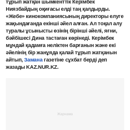
тұрып жатқан шымкенттік Керімбек
Ниязбайдың оқиғасы елді таң қалдырды.
«Жебе» кинокомпаниясының директоры елуге
жақындағанда екінші әйел алған. Ал тоқал алу
туралы ұсынысты өзінің бірінші әйелі, яғни,
бәйбішесі Дина тастаған көрінеді. Керімбек
мұндай қадамға неліктен барғанын және екі
әйелінің бір жанұяда қалай тұрып жатқанын
айтып,
Замана
газетіне сұхбат берді деп
жазады KAZ.NUR.KZ.