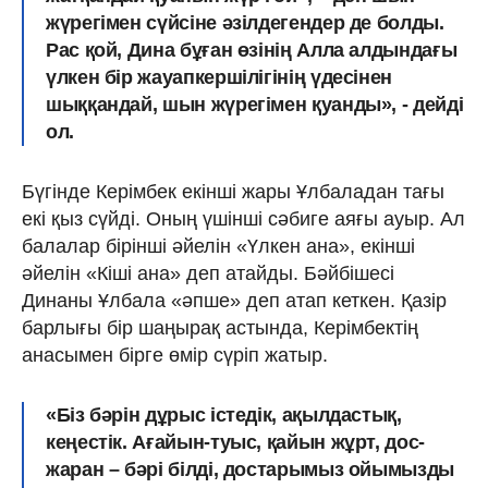
жүрегімен сүйсіне әзілдегендер де болды.
Рас қой, Дина бұған өзінің Алла алдындағы
үлкен бір жауапкершілігінің үдесінен
шыққандай, шын жүрегімен қуанды», - дейді
ол.
Бүгінде Керімбек екінші жары Ұлбаладан тағы
екі қыз сүйді. Оның үшінші сәбиге аяғы ауыр. Ал
балалар бірінші әйелін «Үлкен ана», екінші
әйелін «Кіші ана» деп атайды. Бәйбішесі
Динаны Ұлбала «әпше» деп атап кеткен. Қазір
барлығы бір шаңырақ астында, Керімбектің
анасымен бірге өмір сүріп жатыр.
«Біз бәрін дұрыс істедік, ақылдастық,
кеңестік. Ағайын-туыс, қайын жұрт, дос-
жаран – бәрі білді, достарымыз ойымызды