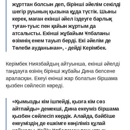
жұрттан болсын деп, бірінші әйелім секілді
шегір руының қызына құда түстік. Шыны
керек, маған екінші әйел іздеуге барлық
туған-туыс пен қайын жұртым да
атсалысты. Екінші жұбайым Ұлбаланы
өзімнің енем тауып берді. Екі әйелім де
Төлеби ауданынан», - дейді Керімбек.
Керімбек Ниязбайдың айтуынша, екінші әйелді
таңдауға өзінің бірінші жұбайы Дина белсене
араласқан. Екеуі екінші жар болатын біршама
қызбен сөйлесіп көреді.
«Қымызды кім ішпейді, қызға кім сөз
айтпайды» демекші, Дина екеуміз біршама
қызбен сөйлесіп көрдік. Алайда, бәйбіше
екеуміздің де ешкімге көңіліміз құлай