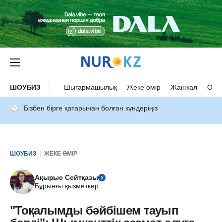
ШОУБИЗ
Шығармашылық
Жеке өмір
Жанжал
Оқыс
Бізбен бірге қатарынан болған күндеріңіз
ШОУБИЗ
ЖЕКЕ ӨМІР
Ақырыс Сейтқазы
Бұрынғы қызметкер
"Тоқалымды бәйбішем тауып