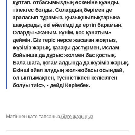
құптап, отбасымыздың өскеніне қуанды,
тілектес болды. Солардың бәрімен де
араласып тұрамыз, қызықшылықтарына
шақырады, екі әйелімді де ертіп барамын.
Оларды «жаным, күнім, қос қанатым»
деймін. Біз теріс нәрсе жасаған жоқпыз,
жүзіміз жарық, қазақы дәстүрмен, Ислам
бойынша да дұрыс жолмен бас қостық.
Бала-шаға, қоғам алдында да жүзіміз жарық.
Екінші әйел алудың жол-жобасы осындай,
ол ынтымақпен, түсіністікпен келісілген
болуы тиіс», - дейді Керімбек.
Мәтіннен қате тапсаңыз,
бізге жазыңыз