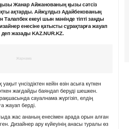
дызы Жанар Айжанованың қызы сәтсіз
ықты ақтарды. Айжұлдыз Адайбекованың
 Талапбек екеуі шын мәнінде тіпті заңды
дизайнер енесіне қатысты сұрақтарға жауап
і деп жазады KAZ.NUR.KZ.
уақыт үнсіздіктен кейін өзін асыға күткен
ткен жағдайды баяндап беруді шешкен.
рақшасында сауалнама жүргізіп, елдің
ға жауап берді.
рғыда жас ананың енесімен арада орын алған
лген. Дизайнер ару күйеуінің анасы туралы өз