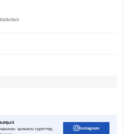
 жазыңыз
рыңыз
Instagram
тарынан, қызықты суреттер,