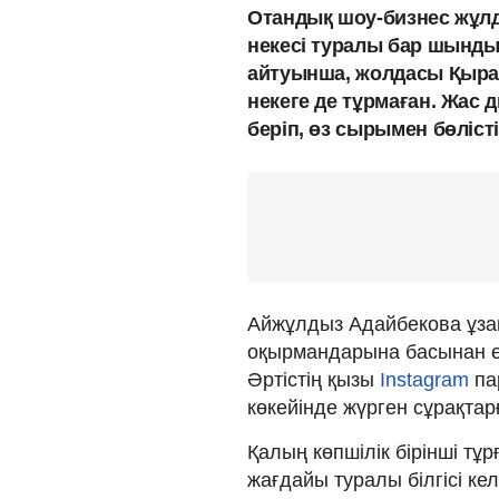
Отандық шоу-бизнес жұл
некесі туралы бар шынд
айтуынша, жолдасы Қыран
некеге де тұрмаған. Жас 
беріп, өз сырымен бөліст
Айжұлдыз Адайбекова ұзақ 
оқырмандарына басынан ө
Әртістің қызы
Instagram
па
көкейінде жүрген сұрақтар
Қалың көпшілік бірінші тұ
жағдайы туралы білгісі ке