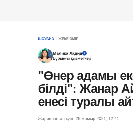
ШОУБИЗ
ЖЕКЕ ӨМІР
Малика Хадид
Бұрынғы қызметкер
"Өнер адамы ек
білді": Жанар 
енесі туралы а
Жарияланған күні:
28 мамыр 2021, 12:41