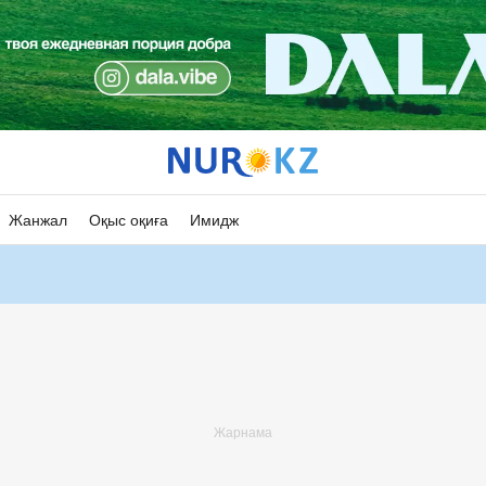
Жанжал
Оқыс оқиға
Имидж