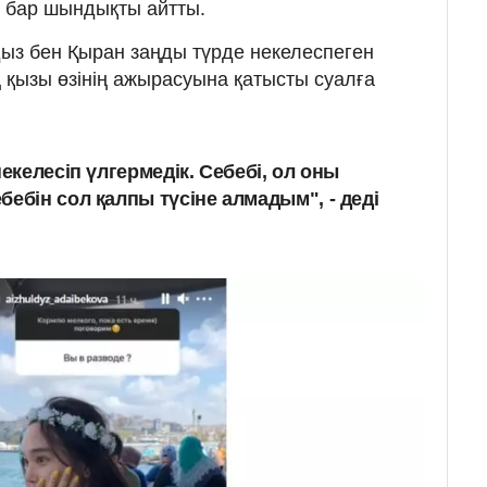
ы бар шындықты айтты.
дыз бен Қыран заңды түрде некелеспеген
қызы өзінің ажырасуына қатысты суалға
некелесіп үлгермедік. Себебі, ол оны
ебін сол қалпы түсіне алмадым", - деді