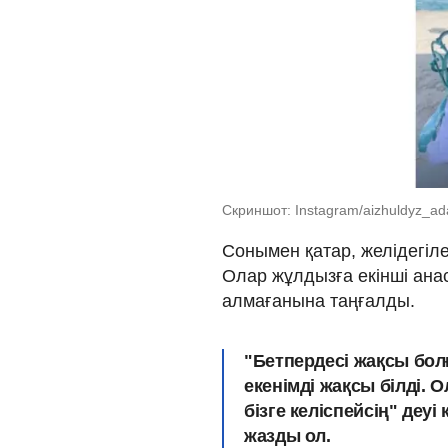
Скриншот: Instagram/aizhuldyz_ad
Сонымен қатар, желідегіл
Олар жұлдызға екінші анас
алмағанына таңғалды.
"Бетпердесі жақсы болғ
екенімді жақсы білді. О
бізге келіспейсің" деуі
жазды ол.