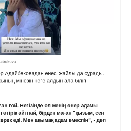
aibekova
ер Адайбековадан енесі жайлы да сұрады.
ының мінезін неге алдын ала біліп
ан ғой. Негізінде ол менің өнер адамы
л өтірік айтпай, бірден маған "қызым, сен
 керек еді. Мен ақымақ адам емеспін", - деп