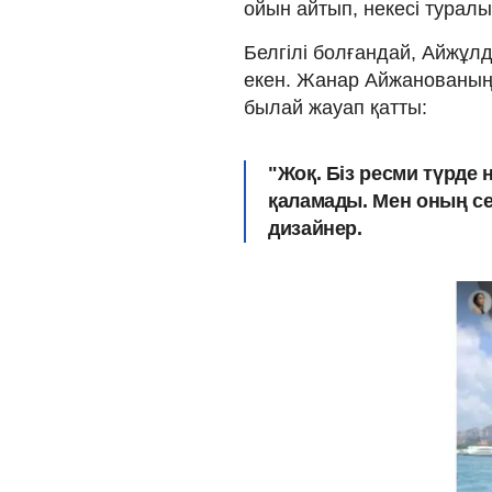
ойын айтып, некесі турал
Белгілі болғандай, Айжұл
екен. Жанар Айжанованың 
былай жауап қатты:
"Жоқ. Біз ресми түрде 
қаламады. Мен оның себ
дизайнер.