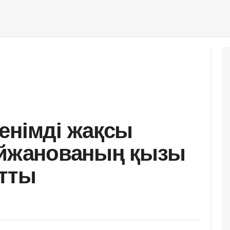
енімді жақсы
Айжанованың қызы
йтты