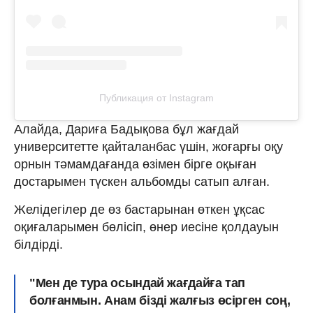
Публикация от Instagram
Алайда, Дариға Бадықова бұл жағдай
университетте қайталанбас үшін, жоғарғы оқу
орнын тәмамдағанда өзімен бірге оқыған
достарымен түскен альбомды сатып алған.
Желідегілер де өз бастарынан өткен ұқсас
оқиғаларымен бөлісіп, өнер иесіне қолдауын
білдірді.
"Мен де тура осындай жағдайға тап
болғанмын. Анам бізді жалғыз өсірген соң,