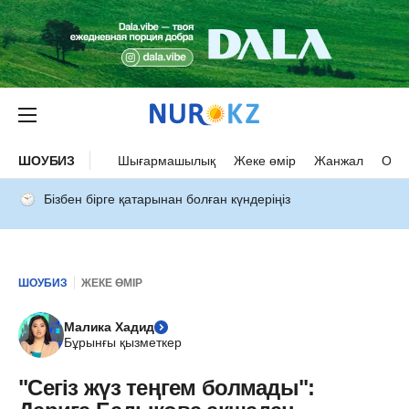
ШОУБИЗ
Шығармашылық
Жеке өмір
Жанжал
Оқыс
Бізбен бірге қатарынан болған күндеріңіз
ШОУБИЗ
ЖЕКЕ ӨМІР
Малика Хадид
Бұрынғы қызметкер
"Сегіз жүз теңгем болмады":