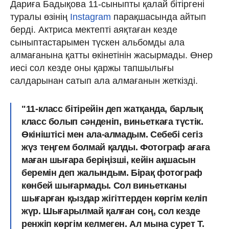
Дариға Бадықова 11-сыныпты қалай бітіргені
туралы өзінің
Instagram
парақшасында айтып
берді. Актриса мектепті аяқтаған кезде
сыныптастарымен түскен альбомды ала
алмағанына қатты өкінетінін жасырмады. Өнер
иесі сол кезде оны қаржы тапшылығы
салдарынан сатып ала алмағанын жеткізді.
"11-класс бітірейін деп жатқанда, барлық
класс болып сәнденіп, виньеткаға түстік.
Өкініштісі мен ала-алмадым. Себебі сегіз
жүз теңгем болмай қалды. Фотограф ағаға
маған шығара беріңізші, кейін ақшасын
беремін деп жалындым. Бірақ фотограф
көнбей шығармады. Сол виньетканы
шығарған қыздар жігіттерден көргім келіп
жүр. Шығарылмай қалған соң, сол кезде
ренжіп көргім келмеген. Ал мына сурет Т.