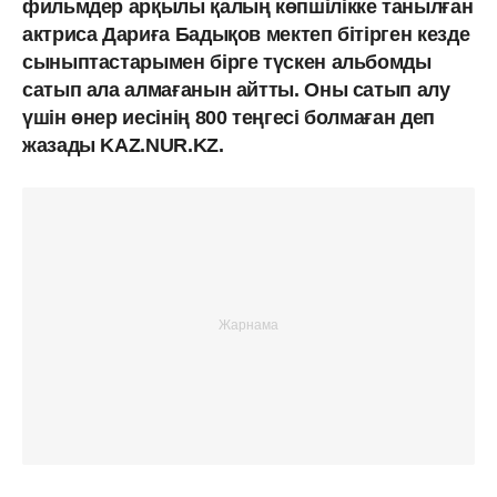
фильмдер арқылы қалың көпшілікке танылған
актриса Дариға Бадықов мектеп бітірген кезде
сыныптастарымен бірге түскен альбомды
сатып ала алмағанын айтты. Оны сатып алу
үшін өнер иесінің 800 теңгесі болмаған деп
жазады KAZ.NUR.KZ.