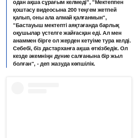
одан ақша сұрағым келмеді", "Мектеппен
қоштасу видеосына 200 теңгем жетпей
қалып, оны ала алмай қалғанмын",
"Бастауыш мектепті аяқтағанда барлық
оқушылар үстелге жайғасқан еді. Ал мен
анаммен бірге ол жерден кетуіме тура келді.
Себебі, біз дастарханға ақша өткізбедік. Ол
кезде әкемніңн дүние салғанына бір жыл
болған", - деп жазуда көпшілік.