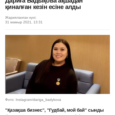
Дариға Бадықова ақшадан
қиналған кезін есіне алды
Жарияланған күні:
31 мамыр 2021, 13:31
Фото: Instagram/dariga_badykova
"Қазақша бизнес", "Гудбай, мой бай" сынды