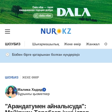
ШОУБИЗ
Шығармашылық
Жеке өмір
Жанжал
Оқыс
Бізбен бірге қатарынан болған күндеріңіз
ШОУБИЗ
ЖЕКЕ ӨМІР
Малика Хадид
Бұрынғы қызметкер
"Арандатумен айналысуда":