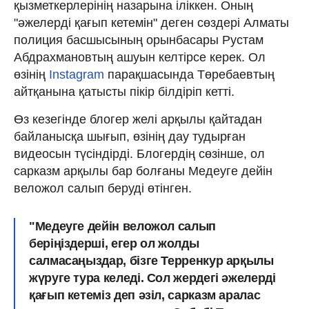
қызметкерлерінің назарына іліккен. Оның
"әжелерді қағып кетемін" деген сөздері Алматы
полиция басшысының орынбасары Рустам
Абдрахмановтың ашуын келтірсе керек. Ол
өзінің
Instagram
парақшасында Төребаевтың
айтқанына қатысты пікір білдіріп кетті.
Өз кезегінде блогер желі арқылы қайтадан
байланысқа шығып, өзінің дау тудырған
видеосын түсіндірді. Блогердің сөзінше, ол
сарказм арқылы бар болғаны Медеуге дейін
веложол салып беруді өтінген.
"Медеуге дейін веложол салып
беріңіздерші, егер ол жолды
салмасаңыздар, бізге Терренкур арқылы
жүруге тура келеді. Сол жердегі әжелерді
қағып кетеміз деп әзіл, сарказм аралас