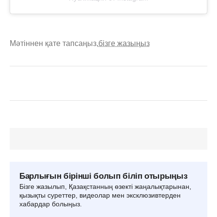
Мәтіннен қате тапсаңыз,
бізге жазыңыз
Барлығын бірінші болып біліп отырыңыз
Бізге жазылып, Қазақстанның өзекті жаңалықтарынан,
қызықты суреттер, видеолар мен эксклюзивтерден
хабардар болыңыз.