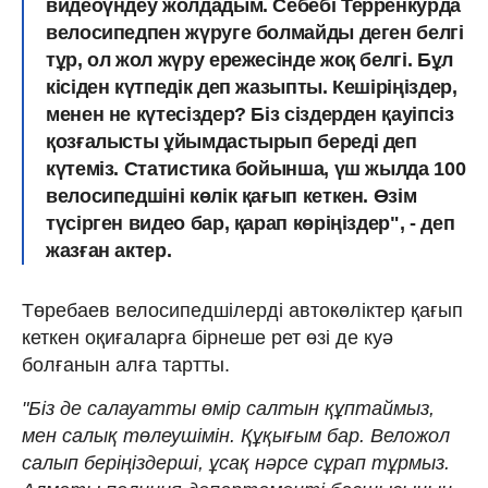
видеоүндеу жолдадым. Себебі Терренкурда
велосипедпен жүруге болмайды деген белгі
тұр, ол жол жүру ережесінде жоқ белгі. Бұл
кісіден күтпедік деп жазыпты. Кешіріңіздер,
менен не күтесіздер? Біз сіздерден қауіпсіз
қозғалысты ұйымдастырып береді деп
күтеміз. Статистика бойынша, үш жылда 100
велосипедшіні көлік қағып кеткен. Өзім
түсірген видео бар, қарап көріңіздер", - деп
жазған актер.
Төребаев велосипедшілерді автокөліктер қағып
кеткен оқиғаларға бірнеше рет өзі де куә
болғанын алға тартты.
"Біз де салауатты өмір салтын құптаймыз,
мен салық төлеушімін. Құқығым бар. Веложол
салып беріңіздерші, ұсақ нәрсе сұрап тұрмыз.