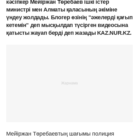
кәсіпкер Мейіржан Төребаев ішкі істер
министрі мен Алматы қаласының әкіміне
үндеу жолдады. Блогер өзінің "әжелерді қағып
кетемін" деп мысқылдап түсірген видеосына
қатысты жауап берді деп жазады KAZ.NUR.KZ.
Мейіржан Төребаевтың шағымы полиция