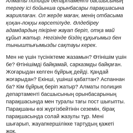
Алматы полиция департаменті басшысының
тергеу ісі бойынша орынбасары парақшасына
жариялаған. Ол жерде маған, менің отбасыма
қоқан-лоққы көрсетілуде. Әлдебіреу
адамдардың пікіріне жауап беріп, отқа май
құйып жатыр. Негізінде біздің құқығымыз бен
тыныштығымызды сақтауы керек.
Мен не үшін түсініктеме жазамын? Өтінішім үшін
бе? Өтінішімді байқамай, сарказмды байқаған.
Жоғарыдан келген бұйрық дейді. Қандай
жоғарыдан? Екінші, үшінші қабаттан? Аспаннан
ба? Кім бұйрық беріп жатыр? Алматы полиция
департаменті басшысының орынбасарының
парақшасында мен туралы тағы пост шығыпты.
Парақшаны өзі жүргізбейтінін сеземін, бірақ
парақшасында солай жазулы тұр. Мені
шығарып, жауапкершілікке тартудың қажеті
жоқ.