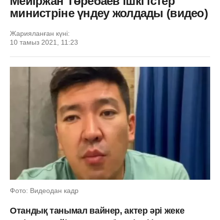
Мейіржан Төребаев ішкі істер
министріне үндеу жолдады (видео)
Жарияланған күні:
10 тамыз 2021, 11:23
Фото: Видеодан кадр
Отандық танымал вайнер, актер әрі жеке