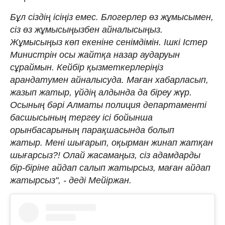
Бұл сіздің ісіңіз емес. Блогерлер өз жұмысымен,
сіз өз жұмысыңызбен айналысыңыз.
Жұмысыңыз көп екеніне сенімдімін. Ішкі Істер
Министрін осы жайтқа назар аударуын
сұраймын. Кейбір қызметкерлеріңіз
арандатумен айналысуда. Маған хабарласып,
жазып жатыр, үйдің алдында да біреу жүр.
Осының бәрі Алматы полиция департаменті
басшысының тергеу ісі бойынша
орынбасарының парақшасында болып
жатыр. Мені шығарып, оқырман жинап жатқан
шығарсыз?! Олай жасамаңыз, сіз адамдарды
бір-біріне айдап салып жатырсыз, маған айдап
жатырсыз", - деді Мейіржан.