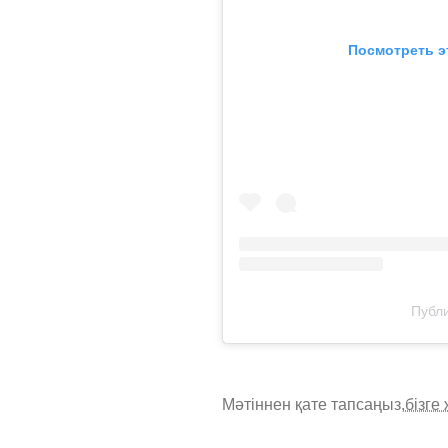
Посмотреть э
Публи
Мәтіннен қате тапсаңыз,
бізге