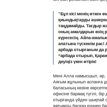
"Бұл кісі менің өткен ө
қиындықтарды әшкерел
таңдамайды. Тағдыр ж
оның амалдарын өзің р
күресесің. Айла-амалын
апатына түскенім рас!
арбада отырғаным да ра
“арбада отырып, Қараж
деуіңіз үкен өтірік!
Мені Алла намысшыл, өр, 
Аяғым жұлынып аспанға ұ
баласының көзіне көрсетп
офисіне бармақ түгілі, бір
отырғанда үйден шықпай о
аяғымды басқан күннен баст