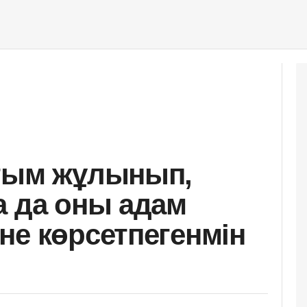
яғым жұлынып,
а да оны адам
не көрсетпегенмін