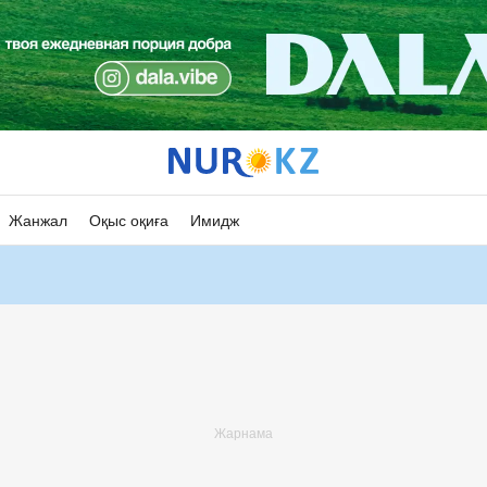
Жанжал
Оқыс оқиға
Имидж