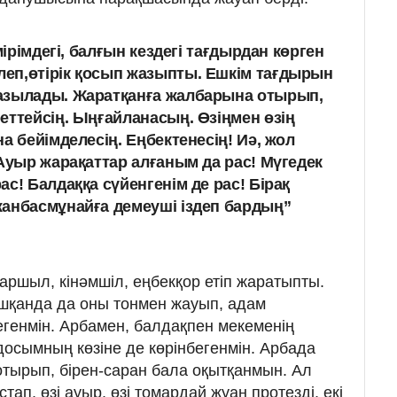
мірімдегі, балғын кездегі тағдырдан көрген
еп,өтірік қосып жазыпты. Ешкім тағдырын
азылады. Жаратқанға жалбарына отырып,
еттейсің. Ыңғайланасың. Өзіңмен өзің
а бейімделесің. Еңбектенесің! Иә, жол
 Ауыр жарақаттар алғаным да рас! Мүгедек
с! Балдаққа сүйенгенім де рас! Бірақ
анбасмұнайға демеуші іздеп бардың”
аршыл, кінәмшіл, еңбекқор етіп жаратыпты.
шқанда да оны тонмен жауып, адам
егенмін. Арбамен, балдақпен мекеменің
 досымның көзіне де көрінбегенмін. Арбада
тырып, бірен-саран бала оқытқанмын. Ал
ап, өзі ауыр, өзі томардай жуан протезді, екі