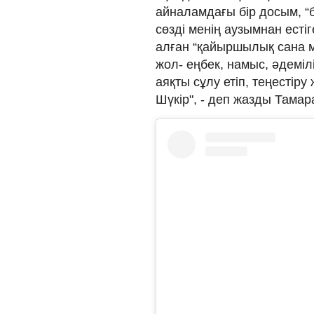
айналамдағы бір досым, 
сөзді менің аузымнан естіг
алған “қайыршылық сана м
жол- еңбек, намыс, әдеміл
аяқты сұлу етіп, теңестіру
Шүкір", - деп жазды Тамар