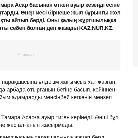
мара Асар басынан өткен ауыр кезеңді есіне
ақтарды. Өнер иесі бірнеше жыл бұрынғы жол
қты айтып берді. Оны қалың жұртшылыққа
ты себеп болған деп жазады KAZ.NUR.KZ.
m
парақшасына әлдекім жағымсыз хат жазған.
да арбада отырғанын бетіне басып, кейіннен
йым адамдарды менсінбей кеткенін меңзеп
Тамара Асарға ауыр тиген көрінеді. Әнші бұл
зіне жас алғанын жасырмады.
олданушысына парақшасында жауап берді.