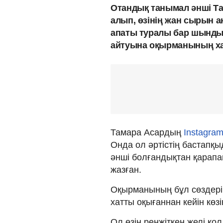
Отандық танымал әнші Та
алып, өзінің жан сырын 
апаты туралы бар шынды
айтуына оқырманының ха
Тамара Асардың
Instagra
Онда ол әртістің бастапқы
әнші болғандықтан қарапа
жазған.
Оқырманының бұл сөздері 
хатты оқығаннан кейін кө
Ол өзін ренжіткен желі қ