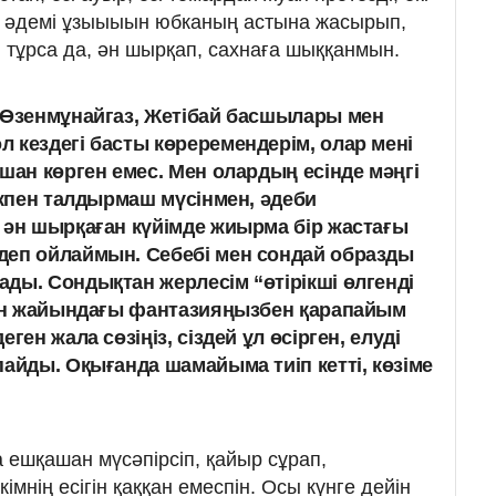
мді әдемі ұзыыыын юбканың астына жасырып,
 тұрса да, ән шырқап, сахнаға шыққанмын.
 Өзенмұнайгаз, Жетібай басшылары мен
 кездегі басты көреремендерім, олар мені
шан көрген емес. Мен олардың есінде мәңгі
екпен талдырмаш мүсінмен, әдеби
 ән шырқаған күйімде жиырма бір жастағы
деп ойлаймын. Себебі мен сондай образды
ды. Сондықтан жерлесім “өтірікші өлгенді
мен жайындағы фантазияңызбен қарапайым
ген жала сөзіңіз, сіздей ұл өсірген, елуді
пайды. Оқығанда шамайыма тиіп кетті, көзіме
 ешқашан мүсәпірсіп, қайыр сұрап,
кімнің есігін қаққан емеспін. Осы күнге дейін