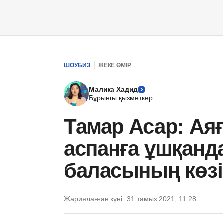
ШОУБИЗ
ЖЕКЕ ӨМІР
Малика Хадид
Бұрынғы қызметкер
Тамар Асар: А
аспанға ұшқанд
баласының көзі
Жарияланған күні:
31 тамыз 2021, 11:28