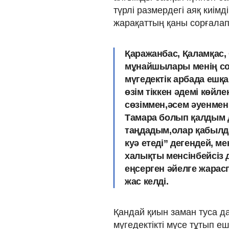
түрлі размердегі аяқ киі
жарақаттың қаны сорғалап
Қаражанбас, Қаламқас,
мұнайшылары менің сол
мүгедектік арбада ешқа
өзім тіккен әдемі көйл
сөзіммен,әсем әуенмен
Тамара болып қалдым 
таңдадым,олар қабылда
куә етеді” дегендей, 
халықты менсінбейсіз де
еңсерген әйелге жарас
жас келді.
Қандай қиын заман туса да
мүгедектікті мүсе тұтып еш