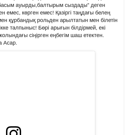
“басым ауырды,балтырым сыздады” деген
ен емес, көрген емес! Қазіргі таңдағы белең
ен құрбандық рольден арылтатын мен білетін
ікке талпыныс! Бөрі арығын білдірмей, екі
 жолындағы сіңірген еңбегім шаш етектен.
а Асар.