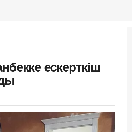
нбекке ескерткіш
нды