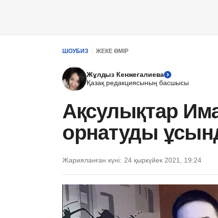
ШОУБИЗ
ЖЕКЕ ӨМІР
Жұлдыз Кенжегалиева
Қазақ редакциясының басшысы
Ақсулықтар Има
орнатуды ұсы
Жарияланған күні:
24 қыркүйек 2021, 19:24