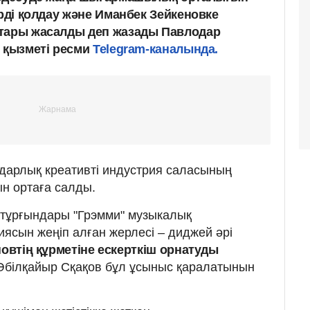
ерді қолдау және Иманбек Зейкеновке
cтары жасалды деп жазады Павлодар
з қызметі ресми
Telegram-каналында.
дарлық креативті индустрия саласының
н ортаға салды.
 тұрғындары "Грэмми" музыкалық
ясын жеңіп алған жерлесі – диджей әрі
овтің құрметіне ескерткіш орнатуды
білқайыр Сқақов бұл ұсыныс қаралатынын