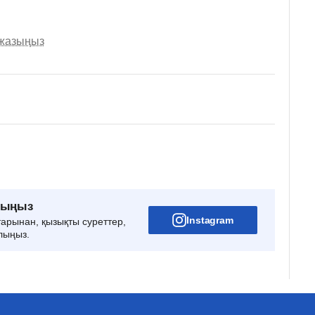
 жазыңыз
рыңыз
Instagram
тарынан, қызықты суреттер,
лыңыз.