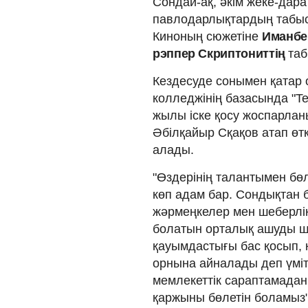
Сондай-ақ, әкім жеке-дара 
павлодарлықтардың табыс
Киноның сюжетіне
Иманбек
рэппер Скриптониттің
таб
Кездесуде сонымен қатар
колледжінің базасында "T
жылы іске қосу жоспарлан
Әбілқайыр Сқақов атап өтк
алады.
"Өздерінің талантымен бөлі
көп адам бар. Сондықтан
жәрмеңкелер мен шеберлік 
болатын орталық ашуды ш
қауымдастығы бас қосып, 
орнына айналады деп үмі
мемлекеттік сараптамадан 
қаржыны бөлетін боламыз", 