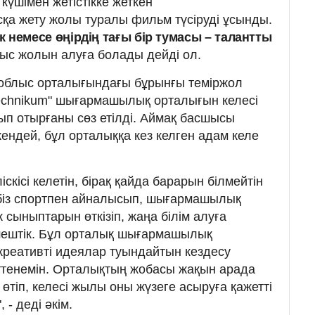
күшімен жетістікке жеткен
қа жету жолы туралы фильм түсіруді ұсынды.
 немесе өңірдің тағы бір тумасы – талантты
ыс жолын алуға болады дейді ол.
 облыс орталығындағы бұрынғы теміржол
echnikum" шығармашылық орталығын келесі
ып отырғаны сөз етілді. Аймақ басшысы
ендей, бұл орталыққа кез келген адам келе
скісі келетін, бірақ қайда барарын білмейтін
 біз спортпен айналысып, шығармашылық
сыныптарын өткізіп, жаңа білім алуға
ештік. Бұл орталық шығармашылық
креативті идеялар туындайтын кездесу
ттенемін. Орталықтың жобасы жақын арада
өтіп, келесі жылы оны жүзеге асыруға қажетті
- деді әкім.