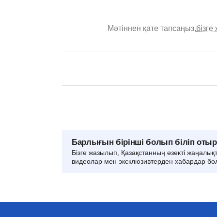
Мәтіннен қате тапсаңыз,
бізге
Барлығын бірінші болып біліп оты
Бізге жазылып, Қазақстанның өзекті жаңалық
видеолар мен эксклюзивтерден хабардар бо