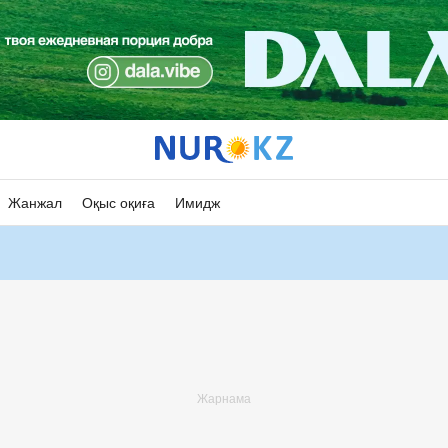
Жанжал
Оқыс оқиға
Имидж