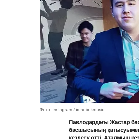
Фото: Instagram / imanbekmusic
Павлодардағы Жастар ба
басшысының қатысуымен 
кездесу өтті. Аталмыш 