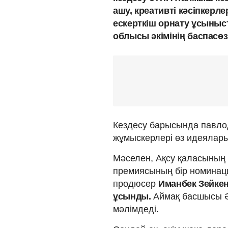
ашу, креативті кәсіпкерл
ескерткіш орнату ұсыны
облысы әкімінің баспасө
Кездесу барысында павло
жұмыскерлері өз идеялары
Мәселен, Ақсу қаласының
премиясының бір номинаци
продюсер
Иманбек Зейкен
ұсынды.
Аймақ басшысы Ә
мәлімдеді.