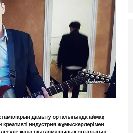
стамаларын дамыту орталығында аймақ
креативті индустрия жұмыскерлерімен
кездесуде жаңа шығармашылық орталығын