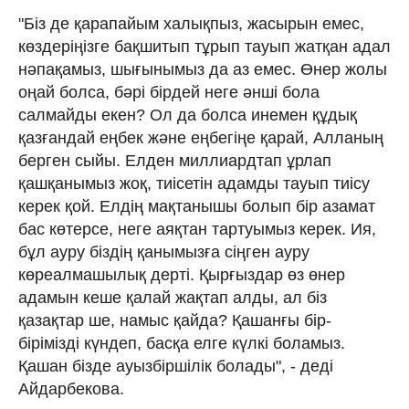
"Біз де қарапайым халықпыз, жасырын емес,
көздеріңізге бақшитып тұрып тауып жатқан адал
нәпақамыз, шығынымыз да аз емес. Өнер жолы
оңай болса, бәрі бірдей неге әнші бола
салмайды екен? Ол да болса инемен құдық
қазғандай еңбек және еңбегіңе қарай, Алланың
берген сыйы. Елден миллиардтап ұрлап
қашқанымыз жоқ, тиісетін адамды тауып тиісу
керек қой. Елдің мақтанышы болып бір азамат
бас көтерсе, неге аяқтан тартуымыз керек. Ия,
бұл ауру біздің қанымызға сіңген ауру
көреалмашылық дерті. Қырғыздар өз өнер
адамын кеше қалай жақтап алды, ал біз
қазақтар ше, намыс қайда? Қашанғы бір-
бірімізді күндеп, басқа елге күлкі боламыз.
Қашан бізде ауызбіршілік болады", - деді
Айдарбекова.