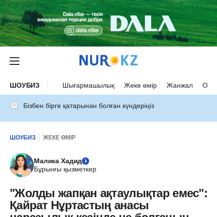
ШОУБИЗ
Шығармашылық
Жеке өмір
Жанжал
Оқыс
Бізбен бірге қатарынан болған күндеріңіз
ШОУБИЗ
ЖЕКЕ ӨМІР
Малика Хадид
Бұрынғы қызметкер
"Жолды жапқан ақтаулықтар емес":
Қайрат Нұртастың анасы