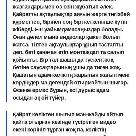
жазғандарымен өз-өзін жұбатып әлек.
Қайратты ақтаулықтар аяғын жерге тигізбей
құрметтеп, бірінен соң бірі кеткенінше күтіп
жіберді. Еш уайымдамасаңыздар болады.
Оған дәлел мына видеолар қажет болып
жатса. Тіптен ақтаулықтар ұрып тастапты
деп, беті қанаған етіп монтаждап та салып
қойыпты. Бір тал шашы да түскен жоқ,
бетіне саусақтарының ұшы да тиген жоқ.
Қашатын адам көліктің жарығын жағып мені
көрдіңдер ма дегендей отырмайтын шығар.
Өсекке ермес бұрын, есі дұрыс адам
осыдан-ақ ой түйер.
Қайрат көліктен шығып мән-жайды айтып
қайта отырған кезінде түсірілген видео
екені көрініп тұрған жоқ па, көліктің