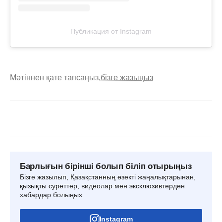
Публикация от Instagram
Мәтіннен қате тапсаңыз,
бізге жазыңыз
Барлығын бірінші болып біліп отырыңыз
Бізге жазылып, Қазақстанның өзекті жаңалықтарынан,
қызықты суреттер, видеолар мен эксклюзивтерден
хабардар болыңыз.
Instagram