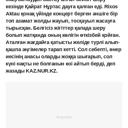
кезінде Қайрат Нұртас дауға қалған еді. Rixos
Aktau қонақ үйінде концерт берген әншіге бір
топ азамат жолды жауып, тосқауыл жасауға
тырысқан. Белгісіз жігіттер қалада шеру
болып жатқанда оның көлігін өткізбей қойған.
Аталған жағдайға қатысты желіде түрлі алып-
қашпа әңгімелер тарап кетті. Сол себепті, өнер
иесінің анасы оларды жоққа шығарып, сол
күні нақты не болғанын өзі айтып берді, деп
жазады KAZ.NUR.KZ.