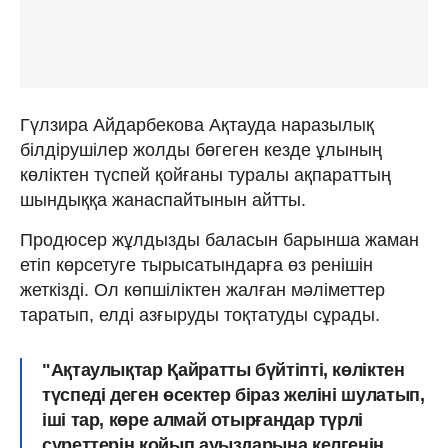
Гүлзира Айдарбекова Ақтауда наразылық
білдірушілер жолды бөгеген кезде ұлының
көліктен түспей қойғаны туралы ақпараттың
шындыққа жанаспайтынын айтты.
Продюсер жұлдызды баласын барынша жаман
етіп көрсетуге тырысатындарға өз ренішін
жеткізді. Ол көпшіліктен жалған мәліметтер
таратып, елді азғыруды тоқтатуды сұрады.
"Ақтаулықтар Қайратты бүйтіпті, көліктен
түспеді деген өсектер біраз желіні шулатып,
іші тар, көре алмай отырғандар түрлі
суреттерін қойып ауыздарына келгенін