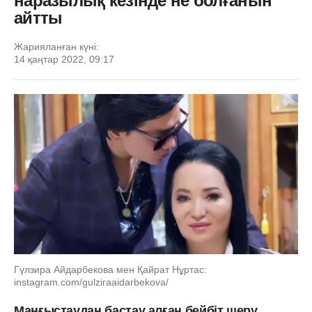
наразылық кезінде не болғанын
айтты
Жарияланған күні:
14 қаңтар 2022, 09:17
Гүлзира Айдарбекова мен Қайрат Нұртас:
instagram.com/gulziraaidarbekova/
Маңғыстаудан бастау алған бейбіт шеру