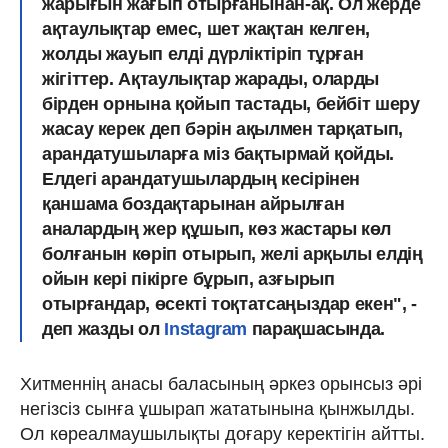
жарығын жағып отырғанынан-ақ. Ол жерде
ақтаулықтар емес, шет жақтан келген,
жолды жауып елді дүрліктіріп тұрған
жігіттер. Ақтаулықтар жарады, оларды
бірден орнына қойып тастады, бейбіт шеру
жасау керек деп бәрін ақылмен тарқатып,
арандатушыларға міз бақтырмай қойды.
Елдегі арандатушылардың кесірінен
қаншама боздақтарынан айрылған
аналардың жер құшып, көз жастары көл
болғанын көріп отырып, желі арқылы елдің
ойын кері пікірге бұрып, азғырып
отырғандар, өсекті тоқтатсаңыздар екен", -
деп жазды ол
Instagram
парақшасында.
Хитменнің анасы баласының әркез орынсыз әрі
негізсіз сынға ұшырап жататынына қынжылды.
Ол көреалмаушылықты доғару керектігін айтты.