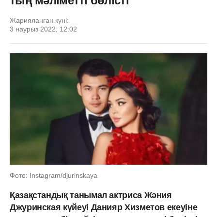
тың мәліметті бөлісті
Жарияланған күні:
3 наурыз 2022, 12:02
Фото: Instagram/djurinskaya
Қазақстандық танымал актриса Жәния
Джуринская күйеуі Данияр Хизметов екеуіне