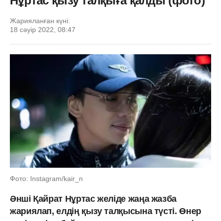
Нұртас қызу талқыға қалды (фото)
Жарияланған күні:
18 сәуір 2022, 08:47
Фото: Instagram/kair_n
Әнші Қайрат Нұртас желіде жаңа жазба
жариялап, елдің қызу талқысына түсті. Өнер