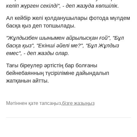
келіп жүрген секілді", - деп жазуда көпшілік.
Ал кейбір желі қолданушылары фотода мүлдем
басқа қыз деп топшылады.
"Жұлдызбен шынымен айрылысқан ғой", "Бұл
басқа қыз", "Екінші әйелі ме?", "Бұл Жұлдыз
емес", - деп жазды олар.
Тағы біреулер әртістің бар болғаны
бейнебаянның түсіріліміне дайындалып
жатқанын айтты.
Мәтіннен қате тапсаңыз,
бізге жазыңыз