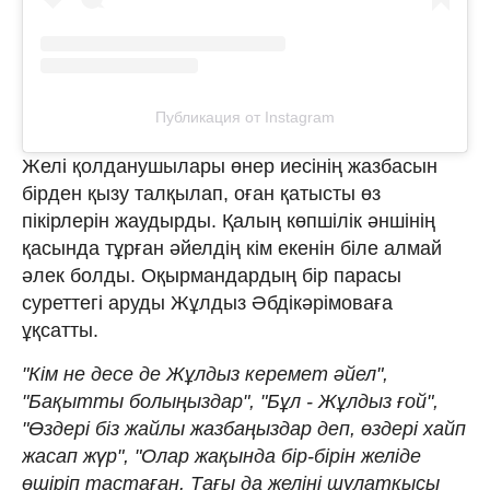
Публикация от Instagram
Желі қолданушылары өнер иесінің жазбасын
бірден қызу талқылап, оған қатысты өз
пікірлерін жаудырды. Қалың көпшілік әншінің
қасында тұрған әйелдің кім екенін біле алмай
әлек болды. Оқырмандардың бір парасы
суреттегі аруды Жұлдыз Әбдікәрімоваға
ұқсатты.
"Кім не десе де Жұлдыз керемет әйел",
"Бақытты болыңыздар", "Бұл - Жұлдыз ғой",
"Өздері біз жайлы жазбаңыздар деп, өздері хайп
жасап жүр", "Олар жақында бір-бірін желіде
өшіріп тастаған. Тағы да желіні шулатқысы