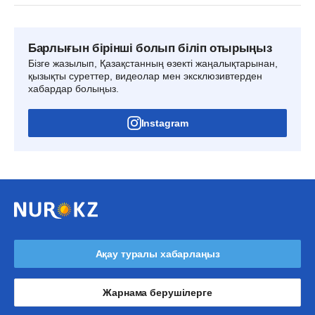
Барлығын бірінші болып біліп отырыңыз
Бізге жазылып, Қазақстанның өзекті жаңалықтарынан,
қызықты суреттер, видеолар мен эксклюзивтерден
хабардар болыңыз.
Instagram
Ақау туралы хабарлаңыз
Жарнама берушілерге