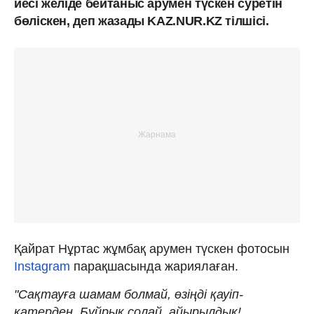
иесі желіде бейтаныс арумен түскен суретін
бөліскен, деп жазады KAZ.NUR.KZ тілшісі.
Қайрат Нұртас жұмбақ арумен түскен фотосын
Instagram
парақшасында жариялаған.
"Сақтауға шамам болмай, өзіңді қауіп-
қатерден. Бұйрық солай, айырылдық!