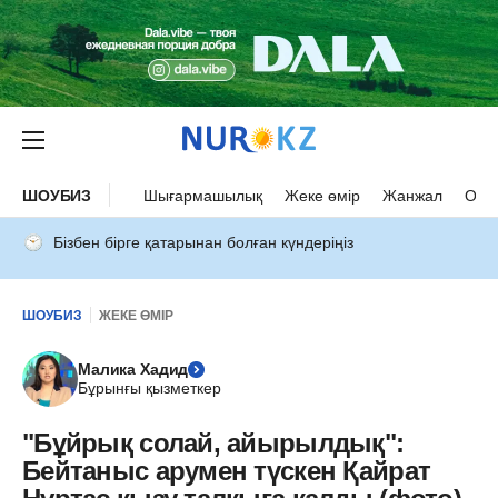
ШОУБИЗ
Шығармашылық
Жеке өмір
Жанжал
Оқыс
Бізбен бірге қатарынан болған күндеріңіз
ШОУБИЗ
ЖЕКЕ ӨМІР
Малика Хадид
Бұрынғы қызметкер
"Бұйрық солай, айырылдық":
Бейтаныс арумен түскен Қайрат