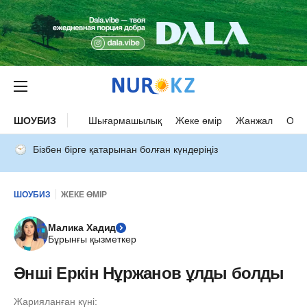
ШОУБИЗ
Шығармашылық
Жеке өмір
Жанжал
Оқыс
Бізбен бірге қатарынан болған күндеріңіз
ШОУБИЗ
ЖЕКЕ ӨМІР
Малика Хадид
Бұрынғы қызметкер
Әнші Еркін Нұржанов ұлды болды
Жарияланған күні: