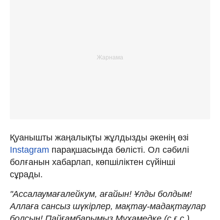
Қуанышты жаңалықты жұлдызды әкенің өзі
Instagram
парақшасында бөлісті. Ол сәбилі
болғанын хабарлап, көпшіліктен сүйінші
сұрады.
"Ассалаумағалейкум, ағайын! Ұлды болдым!
Аллаға сансыз шүкірлер, мақтау-мадақтаулар
болсын! Пайғамбарымыз Мұхамедке (с.ғ.с.)