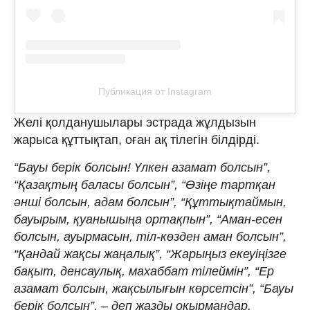
Публикация от Instagram
Желі қолданушылары эстрада жұлдызын
жарыса құттықтап, оған ақ тілегін білдірді.
“Бауы берік болсын! Үлкен азамат болсын”,
“Қазақтың баласы болсын”, “Өзіңе тартқан
әнші болсын, адам болсын”, “Құттықтаймын,
бауырым, қуанышыңа ортақпын”, “Аман-есен
болсын, ауырмасын, тіл-көзден аман болсын”,
“Қандай жақсы жаңалық”, “Жарыңыз екеуіңізге
бақыт, денсаулық, махаббат тілеймін”, “Ер
азамат болсын, жақсылығын көрсетсін”, “Бауы
берік болсын”, – деп жазды оқырмандар.