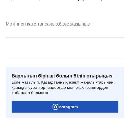
Мәтіннен қате тапсаңыз,
бізге жазыңыз
Барлығын бірінші болып біліп отырыңыз
Бізге жазылып, Қазақстанның өзекті жаңалықтарынан,
қызықты суреттер, видеолар мен эксклюзивтерден
хабардар болыңыз.
Instagram