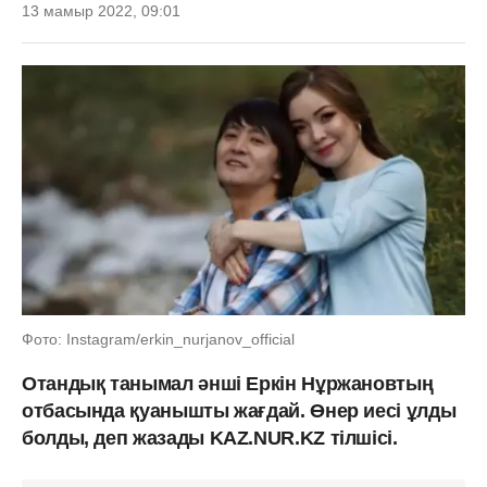
13 мамыр 2022, 09:01
Фото: Instagram/erkin_nurjanov_official
Отандық танымал әнші Еркін Нұржановтың
отбасында қуанышты жағдай. Өнер иесі ұлды
болды, деп жазады KAZ.NUR.KZ тілшісі.