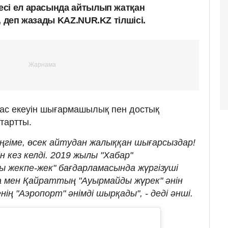
сі ел арасында айтылып жатқан
, деп жазады KAZ.NUR.KZ тілшісі.
тас екеуін шығармашылық пен достық
тартты.
ңгіме, өсек айтудан жалыққан шығарсыздар!
кез келді. 2019 жылы "Хабар"
 жекпе-жек" бағдарламасында жүргізуші
а мен Қайраттың "Ауырмайды жүрек" әнін
ң "Аэропорт" әнімді шырқады", - деді әнші.