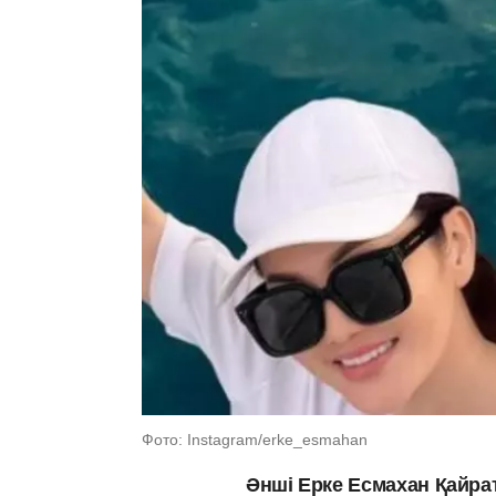
Фото: Instagram/erke_esmahan
Әнші Ерке Есмахан Қайра