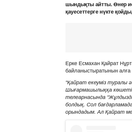
шындықты айтты. Өнер ие
қауесеттерге нүкте қойды
Ерке Есмахан Қайрат Нұр
байланыстыратынын алға 
"Қайрат екеуміз туралы ә
Шығармашылыққа көшетін 
телеарнасында "Жұлдызды
болдық. Сол бағдарламад
орындадым. Ал Қайрат мені