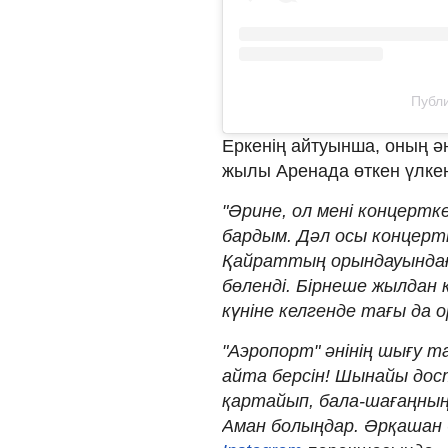
Публи
Еркенің айтуынша, оның ән
жылы Аренада өткен үлкен
"Әрине, ол мені концертк
бардым. Дәл осы концерт
Қайраттың орындауындағ
бөленді. Бірнеше жылдан 
күніне келгенде тағы да 
"Аэропорт" әнінің шығу т
айта берсін! Шынайы дост
қартайып, бала-шағаңның 
Аман болыңдар. Әрқашан 