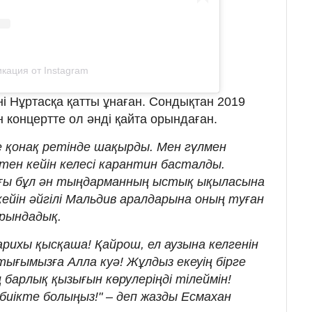
кация от Instagram
і Нұртасқа қатты ұнаған. Сондықтан 2019
 концертте ол әнді қайта орындаған.
е қонақ ретінде шақырды. Мен гүлмен
тен кейін келесі карантин басталды.
ы бұл ән тыңдарманның ыстық ықыласына
кейін әйгілі Мальдив аралдарына оның туған
орындадық.
арихы қысқаша! Қайрош, ел аузына келгенін
ығымызға Алла куә! Жұлдыз екеуің бірге
барлық қызығын көрулеріңді тілеймін!
биікте болыңыз!" – деп жазды Есмахан