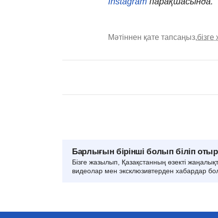
Instagram
парақшасында.
Мәтіннен қате тапсаңыз,
бізге
Барлығын бірінші болып біліп оты
Бізге жазылып, Қазақстанның өзекті жаңалық
видеолар мен эксклюзивтерден хабардар бо