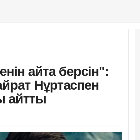
енін айта берсін":
айрат Нұртаспен
ы айтты