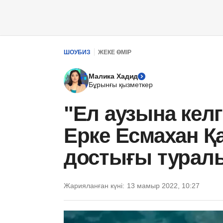
ШОУБИЗ
ЖЕКЕ ӨМІР
Малика Хадид
Бұрынғы қызметкер
"Ел аузына келг
Ерке Есмахан Қ
достығы турал
Жарияланған күні:
13 мамыр 2022, 10:27