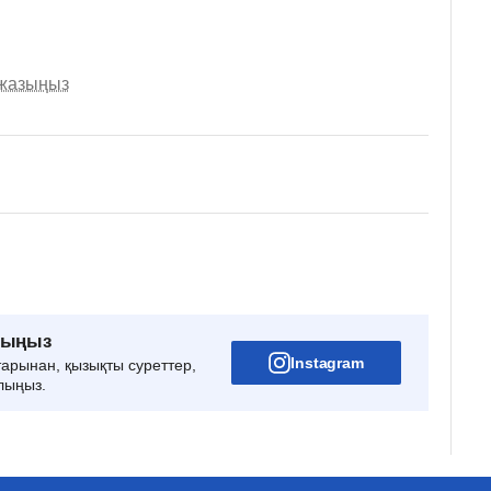
 жазыңыз
рыңыз
Instagram
тарынан, қызықты суреттер,
лыңыз.